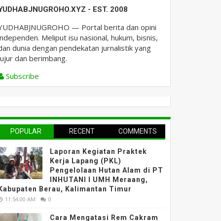
YUDHABJNUGROHO.XYZ - EST. 2008
YUDHABJNUGROHO — Portal berita dan opini
independen. Meliput isu nasional, hukum, bisnis,
dan dunia dengan pendekatan jurnalistik yang
jujur dan berimbang.
Subscribe
POPULAR
RECENT
COMMENTS
Laporan Kegiatan Praktek
Kerja Lapang (PKL)
Pengelolaan Hutan Alam di PT
INHUTANI I UMH Meraang,
Kabupaten Berau, Kalimantan Timur
11:54:00 AM
0
Cara Mengatasi Rem Cakram