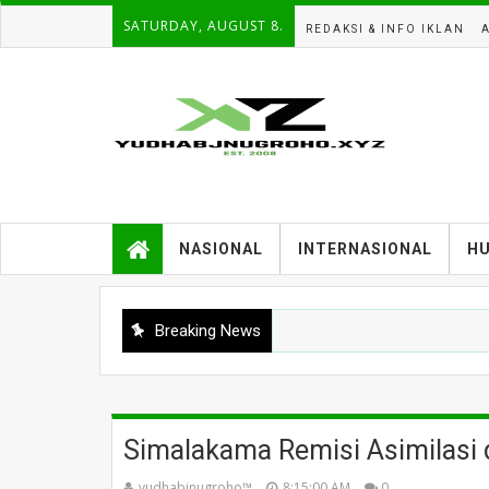
SATURDAY, AUGUST 8.
REDAKSI & INFO IKLAN
NASIONAL
INTERNASIONAL
H
Breaking News
Simalakama Remisi Asimilasi 
yudhabjnugroho™️
8:15:00 AM
0