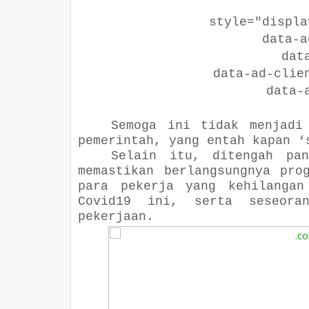
style="display:b
data-ad-l
data-ad
data-ad-client=
data-ad-
Semoga ini tidak menjad
pemerintah, yang entah kapan ‘
Selain itu, ditengah pan
memastikan berlangsungnya pro
para pekerja yang kehilangan
Covid19 ini, serta seseora
pekerjaan.