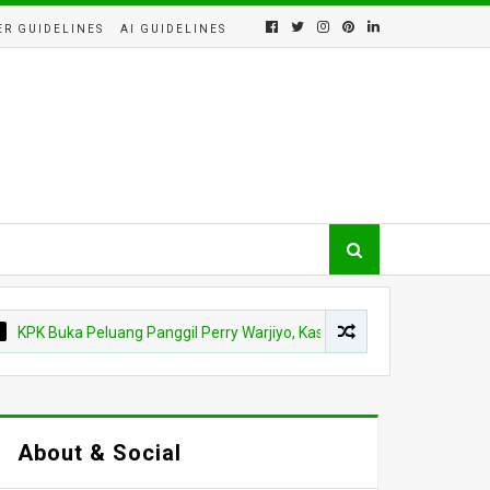
ER GUIDELINES
AI GUIDELINES
uka Peluang Panggil Perry Warjiyo, Kasus CSR BI-OJK Kembali Disorot
About & Social