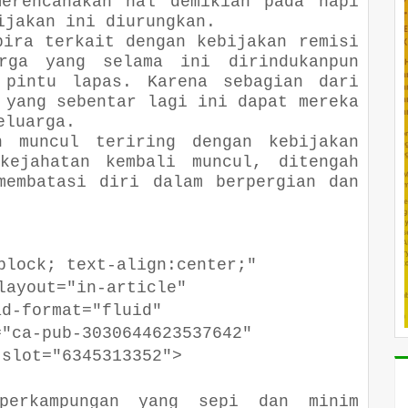
merencanakan hal demikian pada napi
ijakan ini diurungkan.
bira terkait dengan kebijakan remisi
rga yang selama ini dirindukanpun
 pintu lapas. Karena sebagian dari
 yang sebentar lagi ini dapat mereka
eluarga.
n muncul teriring dengan kebijakan
kejahatan kembali muncul, ditengah
membatasi diri dalam berpergian dan
ck; text-align:center;"
out="in-article"
format="fluid"
a-pub-3030644623537642"
ot="6345313352">
 perkampungan yang sepi dan minim