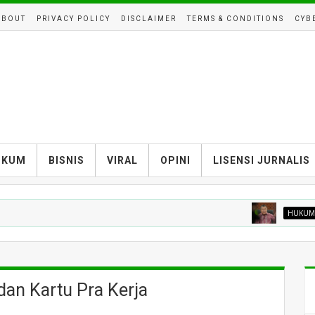
ABOUT
PRIVACY POLICY
DISCLAIMER
TERMS & CONDITIONS
CYB
UKUM
BISNIS
VIRAL
OPINI
LISENSI JURNALIS
HUKUM
KPK B
dan Kartu Pra Kerja