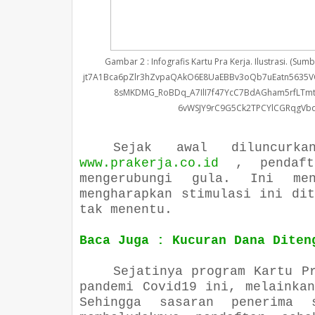
Gambar 2 : Infografis Kartu Pra Kerja. Ilustrasi. (S
jt7A1Bca6pZlr3hZvpaQAkO6E8UaEBBv3oQb7uEatn5635V
8sMKDMG_RoBDq_A7IlI7f47YcC7BdAGham5rfLTm
6vWSJY9rC9G5Ck2TPCYlCGRqgVbq
Sejak awal diluncurk
www.prakerja.co.id
, pendafta
mengerubungi gula. Ini men
mengharapkan stimulasi ini di
tak menentu.
Baca Juga : Kucuran Dana Diten
Sejatinya program Kartu P
pandemi Covid19 ini, melainka
Sehingga sasaran penerima 