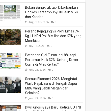
Bukan Bangkrut, tapi Dikorbankan:
Ongkos Tersembunyi di Balik MBG
dan Kopdes
August 02, 2026
0
Perang Kejagung vs Polri: Emas 74
Kg, LHKPN Rp18 Miliar, dan KPK yang
Membisu
July 11, 2026
0
Potongan Ojol Turun jadi 8%, tapi
Pertamax Naik 32%: Untung Driver
Cuma di Atas Kertas?
June 28, 2026
0
Sensus Ekonomi 2026: Mengintai
Wajib Pajak Baru di Tengah Dapur
MBG yang Lebih Megah dari
Sekolah?
June 24, 2026
0
Dwi Fungsi Gaya Baru: Ketika UU TNI