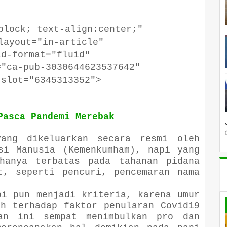
ck; text-align:center;"
out="in-article"
format="fluid"
a-pub-3030644623537642"
ot="6345313352">
Pasca Pandemi Merebak
yang dikeluarkan secara resmi oleh
si Manusia (Kemenkumham), napi yang
 hanya terbatas pada tahanan pidana
t, seperti pencuri, pencemaran nama
pi pun menjadi kriteria, karena umur
uh terhadap faktor penularan Covid19
an ini sempat menimbulkan pro dan