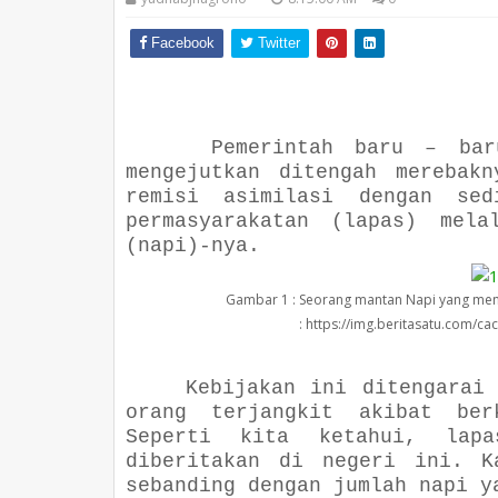
Facebook
Twitter
Pemerintah baru – bar
mengejutkan ditengah merebak
remisi asimilasi dengan sed
permasyarakatan (lapas) mela
(napi)-nya.
Gambar 1 : Seorang mantan Napi yang mend
: https://img.beritasatu.com/c
Kebijakan ini ditengarai
orang terjangkit akibat ber
Seperti kita ketahui, lap
diberitakan di negeri ini. K
sebanding dengan jumlah napi y