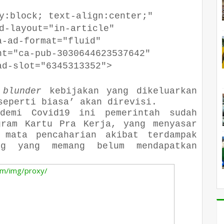
lock; text-align:center;"
ayout="in-article"
-format="fluid"
"ca-pub-3030644623537642"
slot="6345313352">
i
blunder
kebijakan yang dikeluarkan
seperti biasa’ akan direvisi.
demi Covid19 ini pemerintah sudah
gram Kartu Pra Kerja, yang menyasar
 mata pencaharian akibat terdampak
ng yang memang belum mendapatkan