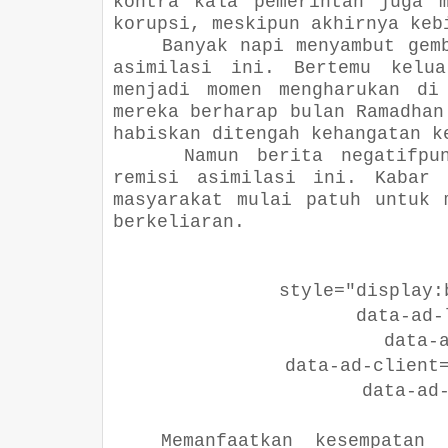
kontra kala pemerintah juga 
korupsi, meskipun akhirnya keb
Banyak napi menyambut gem
asimilasi ini. Bertemu kelua
menjadi momen mengharukan di
mereka berharap bulan Ramadhan
habiskan ditengah kehangatan k
Namun berita negatifpu
remisi asimilasi ini. Kabar 
masyarakat mulai patuh untuk 
berkeliaran.
style="display:blo
data-ad-lay
data-ad-
data-ad-client="c
data-ad-sl
Memanfaatkan kesempatan