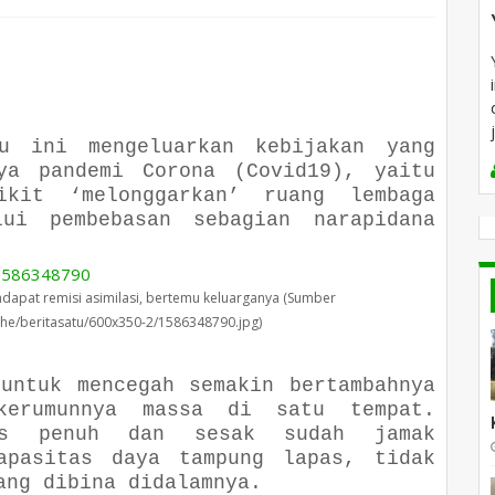
u ini mengeluarkan kebijakan yang
nya pandemi Corona (Covid19), yaitu
ikit ‘melonggarkan’ ruang lembaga
lui pembebasan sebagian narapidana
apat remisi asimilasi, bertemu keluarganya (Sumber
ache/beritasatu/600x350-2/1586348790.jpg)
 untuk mencegah semakin bertambahnya
kerumunnya massa di satu tempat.
as penuh dan sesak sudah jamak
apasitas daya tampung lapas, tidak
ang dibina didalamnya.