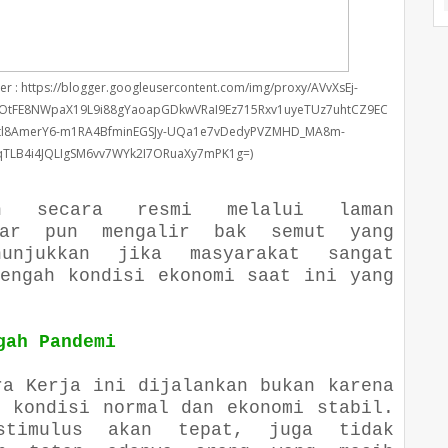
umber : https://blogger.googleusercontent.com/img/proxy/AVvXsEj-
OtFE8NWpaX19L9i88gYaoapGDkwVRaI9Ez715Rxv1uyeTUz7uhtCZ9EC
tl8AmerY6-m1RA4BfminEGSJy-UQa1e7vDedyPVZMHD_MA8m-
TLB4i4JQLIgSM6vv7WYk2I7ORuaXy7mPK1g=)
an secara resmi melalui laman
r pun mengalir bak semut yang
unjukkan jika masyarakat sangat
tengah kondisi ekonomi saat ini yang
gah Pandemi
ra Kerja ini dijalankan bukan karena
n kondisi normal dan ekonomi stabil.
stimulus akan tepat, juga tidak