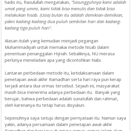
hadis itu, Rasulullah mengatakan,
”Sesungguhnya kami adalah
umat yang ummi, kami tidak bisa menulis dan tidak bisa
melakukan hisab. (Usia) bulan itu adalah demikian-demikian,
yakni kadang-kadang dua puluh sembilan hari dan kadang-
kadang tiga puluh hari”.
Alasan itulah yang kemudian menjadi pegangan
Muhammadiyah untuk memakai metode hisab dalam
penentuan penanggalan Hijriah. Sebaliknya, NU merasa
perlunya meneladani apa yang dicontohkan Nabi.
Lantaran perbedaan metode itu, ketidaksamaan dalam
penetapan awal-akhir Ramadhan serta hari raya pun kerap
terjadi antara dua ormas tersebut. Sejauh ini, masyarakat
masih bisa menerima adanya perbedaan itu. Banyak yang
berujar, bahwa perbedaan adalah sunatullah dan rahmat,
oleh karenanya itu tetap harus disyukuri.
Sepenuhnya saya setuju dengan pernyataan itu. Namun saya
yakin, adanya persamaan dalam penetapan awal-akhir
Ramadhan dan hari raya di antara ormas-ormas Islam akan