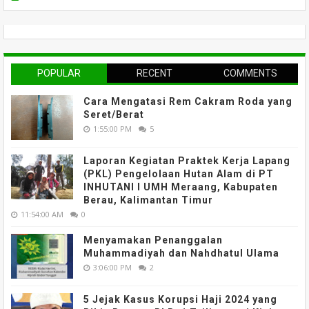
POPULAR
RECENT
COMMENTS
Cara Mengatasi Rem Cakram Roda yang
Seret/Berat
1:55:00 PM
5
Laporan Kegiatan Praktek Kerja Lapang
(PKL) Pengelolaan Hutan Alam di PT
INHUTANI I UMH Meraang, Kabupaten
Berau, Kalimantan Timur
11:54:00 AM
0
Menyamakan Penanggalan
Muhammadiyah dan Nahdhatul Ulama
3:06:00 PM
2
5 Jejak Kasus Korupsi Haji 2024 yang