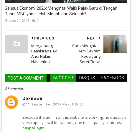
Sensus Ekonomi 2026: Mengintai Wajib Pajak Baru di Tengah
Dapur MBG yang Lebih Megah dari Sekolah?
June 24, 2026
0
PREVIOUS
NEXT
Mengenang
Cara Mengatasi
Pemikiran Pak
Rem Cakram
Andi Hakim
Roda yang
Nasoetion
Seret/Berat
BLOGGER
DISQUS
FACEBOOK
POST A COMMENT
2 komentar:
Unknown
11 September 2017 Pukul 15.33
Because the admin of this website is working, no question
very rapidly it will be famous, due to its quality contents.
paypal login