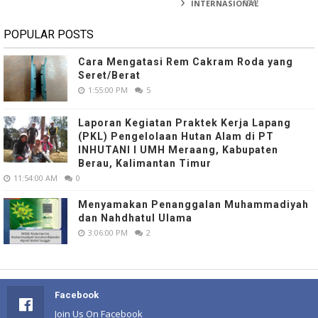
(92)
INTERNASIONAL
POPULAR POSTS
Cara Mengatasi Rem Cakram Roda yang
Seret/Berat
1:55:00 PM
5
Laporan Kegiatan Praktek Kerja Lapang
(PKL) Pengelolaan Hutan Alam di PT
INHUTANI I UMH Meraang, Kabupaten
Berau, Kalimantan Timur
11:54:00 AM
0
Menyamakan Penanggalan Muhammadiyah
dan Nahdhatul Ulama
3:06:00 PM
2
Facebook
Join Us On Facebook