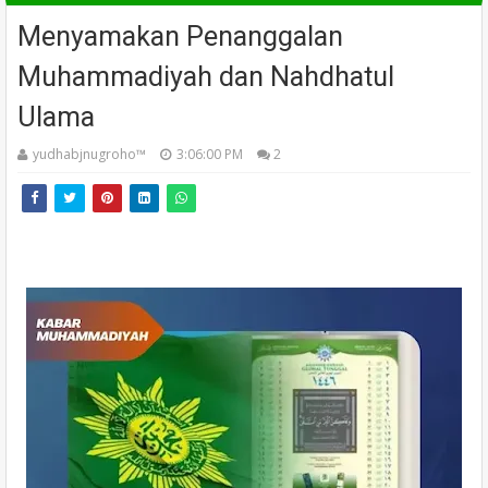
Menyamakan Penanggalan
Muhammadiyah dan Nahdhatul
Ulama
yudhabjnugroho™️
3:06:00 PM
2