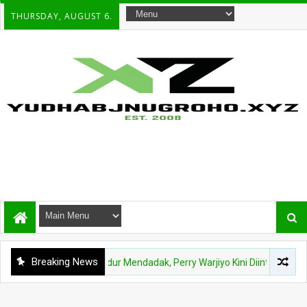
THURSDAY, AUGUST 6.
Breaking News
HUKUM
Mundur Mendadak, Perry Warjiyo Kini Diintai KPK dalam Sk