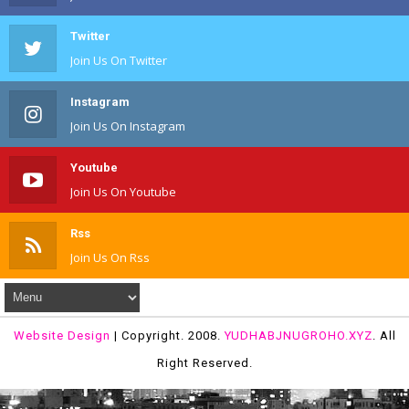
Twitter
Join Us On Twitter
Instagram
Join Us On Instagram
Youtube
Join Us On Youtube
Rss
Join Us On Rss
Website Design
| Copyright. 2008.
YUDHABJNUGROHO.XYZ
. All
Right Reserved.