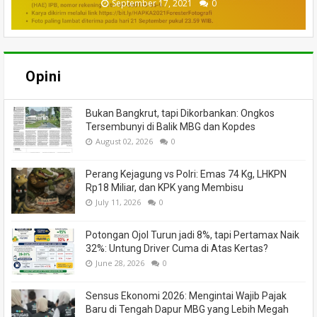
September 17, 2021
February 01, 2021
August 06, 2020
June 13, 2024
June 18, 2020
June 16, 2020
July 27, 2020
July 02, 2020
0
0
0
0
0
0
0
0
Opini
Bukan Bangkrut, tapi Dikorbankan: Ongkos
Tersembunyi di Balik MBG dan Kopdes
August 02, 2026
0
Perang Kejagung vs Polri: Emas 74 Kg, LHKPN
Rp18 Miliar, dan KPK yang Membisu
July 11, 2026
0
Potongan Ojol Turun jadi 8%, tapi Pertamax Naik
32%: Untung Driver Cuma di Atas Kertas?
June 28, 2026
0
Sensus Ekonomi 2026: Mengintai Wajib Pajak
Baru di Tengah Dapur MBG yang Lebih Megah