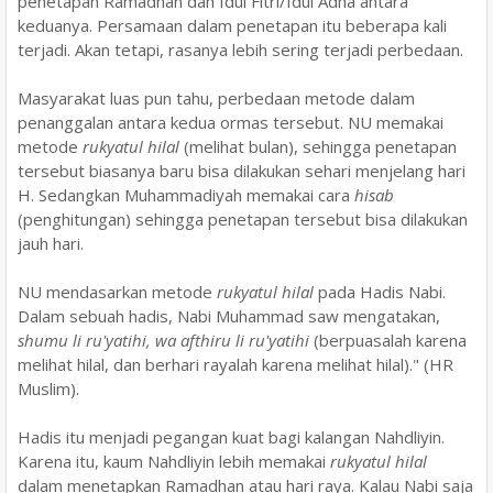
penetapan Ramadhan dan Idul Fitri/Idul Adha antara
keduanya. Persamaan dalam penetapan itu beberapa kali
terjadi. Akan tetapi, rasanya lebih sering terjadi perbedaan.
Masyarakat luas pun tahu, perbedaan metode dalam
penanggalan antara kedua ormas tersebut. NU memakai
metode
rukyatul hilal
(melihat bulan), sehingga penetapan
tersebut biasanya baru bisa dilakukan sehari menjelang hari
H. Sedangkan Muhammadiyah memakai cara
hisab
(penghitungan) sehingga penetapan tersebut bisa dilakukan
jauh hari.
NU mendasarkan metode
rukyatul hilal
pada Hadis Nabi.
Dalam sebuah hadis, Nabi Muhammad saw mengatakan,
shumu li ru'yatihi, wa afthiru li ru'yatihi
(berpuasalah karena
melihat hilal, dan berhari rayalah karena melihat hilal)." (HR
Muslim).
Hadis itu menjadi pegangan kuat bagi kalangan Nahdliyin.
Karena itu, kaum Nahdliyin lebih memakai
rukyatul hilal
dalam menetapkan Ramadhan atau hari raya. Kalau Nabi saja