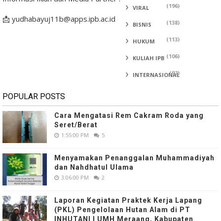
(196)
VIRAL
📩 yudhabayuj11b@apps.ipb.ac.id
(138)
BISNIS
(113)
HUKUM
(106)
KULIAH IPB
(92)
INTERNASIONAL
POPULAR POSTS
Cara Mengatasi Rem Cakram Roda yang
Seret/Berat
1:55:00 PM
5
Menyamakan Penanggalan Muhammadiyah
dan Nahdhatul Ulama
3:06:00 PM
2
Laporan Kegiatan Praktek Kerja Lapang
(PKL) Pengelolaan Hutan Alam di PT
INHUTANI I UMH Meraang, Kabupaten