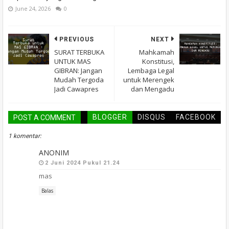
June 24, 2026
0
PREVIOUS
NEXT
SURAT TERBUKA
Mahkamah
UNTUK MAS
Konstitusi,
GIBRAN: Jangan
Lembaga Legal
Mudah Tergoda
untuk Merengek
Jadi Cawapres
dan Mengadu
BLOGGER
DISQUS
FACEBOOK
POST A COMMENT
1 komentar:
ANONIM
2 Juni 2024 Pukul 21.24
mas
Balas