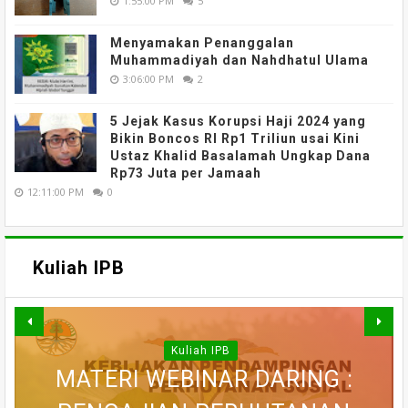
1:55:00 PM
5
Menyamakan Penanggalan
Muhammadiyah dan Nahdhatul Ulama
3:06:00 PM
2
5 Jejak Kasus Korupsi Haji 2024 yang
Bikin Boncos RI Rp1 Triliun usai Kini
Ustaz Khalid Basalamah Ungkap Dana
Rp73 Juta per Jamaah
12:11:00 PM
0
Kuliah IPB
MATERI WEBINAR DARING :
Kuliah IPB
MATERI WEBINAR DARING :
MATERI WEBINAR DARING :
FAHUTAN TALK SERIES 5 :