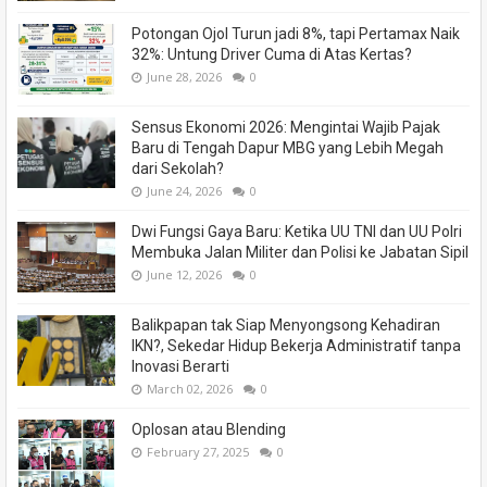
Potongan Ojol Turun jadi 8%, tapi Pertamax Naik
32%: Untung Driver Cuma di Atas Kertas?
June 28, 2026
0
Sensus Ekonomi 2026: Mengintai Wajib Pajak
Baru di Tengah Dapur MBG yang Lebih Megah
dari Sekolah?
June 24, 2026
0
Dwi Fungsi Gaya Baru: Ketika UU TNI dan UU Polri
Membuka Jalan Militer dan Polisi ke Jabatan Sipil
June 12, 2026
0
Balikpapan tak Siap Menyongsong Kehadiran
IKN?, Sekedar Hidup Bekerja Administratif tanpa
Inovasi Berarti
March 02, 2026
0
Oplosan atau Blending
February 27, 2025
0