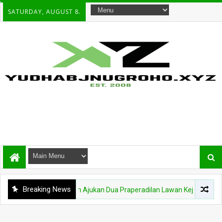
SATURDAY, AUGUST 8.
Breaking News
ebrie Adriansyah Ajukan Dua Praperadilan Lawan Kejagung dan Polri, 