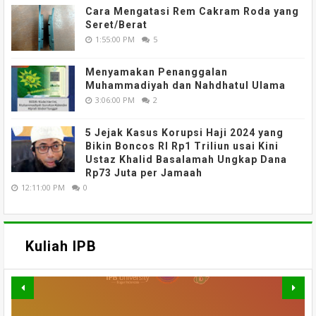
Cara Mengatasi Rem Cakram Roda yang
Seret/Berat
1:55:00 PM
5
Menyamakan Penanggalan
Muhammadiyah dan Nahdhatul Ulama
3:06:00 PM
2
5 Jejak Kasus Korupsi Haji 2024 yang
Bikin Boncos RI Rp1 Triliun usai Kini
Ustaz Khalid Basalamah Ungkap Dana
Rp73 Juta per Jamaah
12:11:00 PM
0
Kuliah IPB
MATERI WEBINAR DARING :