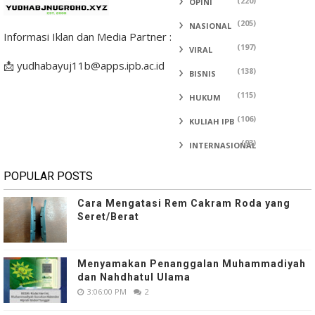
(220)
OPINI
(205)
NASIONAL
Informasi Iklan dan Media Partner :
(197)
VIRAL
📩 yudhabayuj11b@apps.ipb.ac.id
(138)
BISNIS
(115)
HUKUM
(106)
KULIAH IPB
(93)
INTERNASIONAL
POPULAR POSTS
Cara Mengatasi Rem Cakram Roda yang
Seret/Berat
Menyamakan Penanggalan Muhammadiyah
dan Nahdhatul Ulama
3:06:00 PM
2