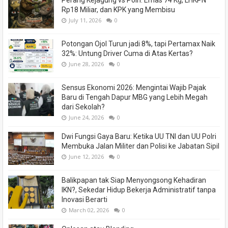
Perang Kejagung vs Polri: Emas 74 Kg, LHKPN
Rp18 Miliar, dan KPK yang Membisu
July 11, 2026
0
Potongan Ojol Turun jadi 8%, tapi Pertamax Naik
32%: Untung Driver Cuma di Atas Kertas?
June 28, 2026
0
Sensus Ekonomi 2026: Mengintai Wajib Pajak
Baru di Tengah Dapur MBG yang Lebih Megah
dari Sekolah?
June 24, 2026
0
Dwi Fungsi Gaya Baru: Ketika UU TNI dan UU Polri
Membuka Jalan Militer dan Polisi ke Jabatan Sipil
June 12, 2026
0
Balikpapan tak Siap Menyongsong Kehadiran
IKN?, Sekedar Hidup Bekerja Administratif tanpa
Inovasi Berarti
March 02, 2026
0