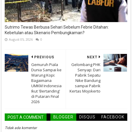
Sutrimo Tewas Berbusa Sehari Sebelum Febrie Ditahan:
Kebetulan atau Skenario Pembungkaman?
August 05, 2026
0
PREVIOUS
NEXT
Gemuruh Piala
Gelombang PHK
Dunia Sampai ke
Senyap: Dari
Warung Kopi:
Pabrik Sepatu
Bagaimana
Nike Bandung
UMKM Indonesia
sampai Pabrik
Ikut 'Bertanding'
Kertas Mojokerto
di Putaran Final
2026
BLOGGER
DISQUS
FACEBOOK
POST A COMMENT
Tidak ada komentar