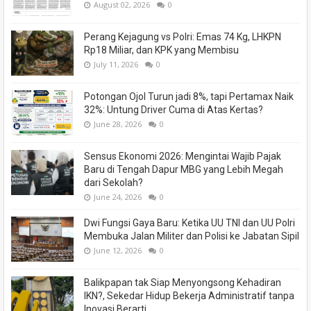
August 02, 2026
0
Perang Kejagung vs Polri: Emas 74 Kg, LHKPN
Rp18 Miliar, dan KPK yang Membisu
July 11, 2026
0
Potongan Ojol Turun jadi 8%, tapi Pertamax Naik
32%: Untung Driver Cuma di Atas Kertas?
June 28, 2026
0
Sensus Ekonomi 2026: Mengintai Wajib Pajak
Baru di Tengah Dapur MBG yang Lebih Megah
dari Sekolah?
June 24, 2026
0
Dwi Fungsi Gaya Baru: Ketika UU TNI dan UU Polri
Membuka Jalan Militer dan Polisi ke Jabatan Sipil
June 12, 2026
0
Balikpapan tak Siap Menyongsong Kehadiran
IKN?, Sekedar Hidup Bekerja Administratif tanpa
Inovasi Berarti