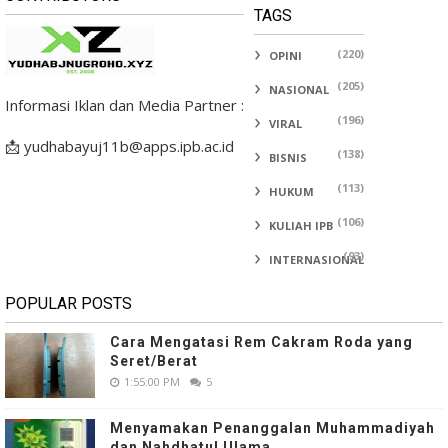
TAGS
(220)
OPINI
(205)
NASIONAL
Informasi Iklan dan Media Partner :
(196)
VIRAL
📩 yudhabayuj11b@apps.ipb.ac.id
(138)
BISNIS
(113)
HUKUM
(106)
KULIAH IPB
(93)
INTERNASIONAL
POPULAR POSTS
Cara Mengatasi Rem Cakram Roda yang
Seret/Berat
1:55:00 PM
5
Menyamakan Penanggalan Muhammadiyah
dan Nahdhatul Ulama