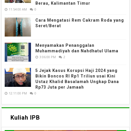
Berau, Kalimantan Timur
11:54:00 AM
0
Cara Mengatasi Rem Cakram Roda yang
Seret/Berat
Menyamakan Penanggalan
Muhammadiyah dan Nahdhatul Ulama
3:06:00 PM
2
5 Jejak Kasus Korupsi Haji 2024 yang
Bikin Boncos RI Rp1 Triliun usai Kini
Ustaz Khalid Basalamah Ungkap Dana
Rp73 Juta per Jamaah
12:11:00 PM
0
Kuliah IPB