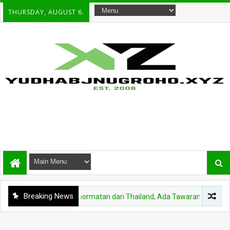
THURSDAY, AUGUST 6.
Breaking News
Di Balik Medali Kehormatan dari Thailand, Ada Tawaran Strategis untuk