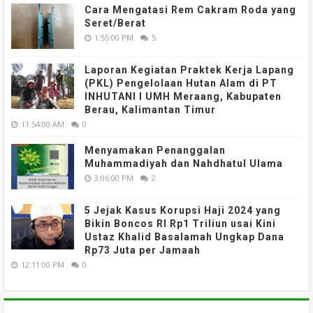
Cara Mengatasi Rem Cakram Roda yang
Seret/Berat
1:55:00 PM
5
Laporan Kegiatan Praktek Kerja Lapang
(PKL) Pengelolaan Hutan Alam di PT
INHUTANI I UMH Meraang, Kabupaten
Berau, Kalimantan Timur
11:54:00 AM
0
Menyamakan Penanggalan
Muhammadiyah dan Nahdhatul Ulama
3:06:00 PM
2
5 Jejak Kasus Korupsi Haji 2024 yang
Bikin Boncos RI Rp1 Triliun usai Kini
Ustaz Khalid Basalamah Ungkap Dana
Rp73 Juta per Jamaah
12:11:00 PM
0