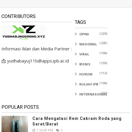
CONTRIBUTORS
TAGS
(220)
OPINI
(205)
NASIONAL
Informasi Iklan dan Media Partner :
(196)
VIRAL
📩 yudhabayuj11b@apps.ipb.ac.id
(138)
BISNIS
(112)
HUKUM
(106)
KULIAH IPB
(92)
INTERNASIONAL
POPULAR POSTS
Cara Mengatasi Rem Cakram Roda yang
Seret/Berat
1:55:00 PM
5