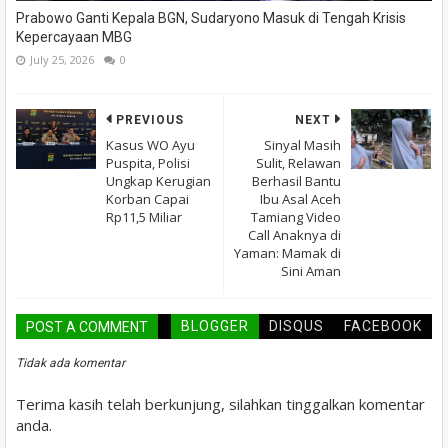
Prabowo Ganti Kepala BGN, Sudaryono Masuk di Tengah Krisis
Kepercayaan MBG
July 25, 2026
0
PREVIOUS
NEXT
Kasus WO Ayu
Sinyal Masih
Puspita, Polisi
Sulit, Relawan
Ungkap Kerugian
Berhasil Bantu
Korban Capai
Ibu Asal Aceh
Rp11,5 Miliar
Tamiang Video
Call Anaknya di
Yaman: Mamak di
Sini Aman
BLOGGER
DISQUS
FACEBOOK
POST A COMMENT
Tidak ada komentar
Terima kasih telah berkunjung, silahkan tinggalkan komentar
anda.