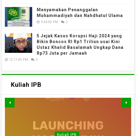
Menyamakan Penanggalan
Muhammadiyah dan Nahdhatul Ulama
3:06:00 PM
2
5 Jejak Kasus Korupsi Haji 2024 yang
Bikin Boncos RI Rp1 Triliun usai Kini
Ustaz Khalid Basalamah Ungkap Dana
Rp73 Juta per Jamaah
12:11:00 PM
0
Kuliah IPB
MATERI WEBINAR DARING :
MATERI WEBINAR DARING :
MATERI WEBINAR DARING :
FAHUTAN TALK SERIES 5 :
MATERI KULIAH UMUM DARING
WEBINAR NASIONAL SERI III :
PELUANG DAN TANTANGAN
PENGAJIAN PERHUTANAN
EVALUASI PENERAPAN
Kuliah IPB