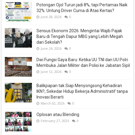
Potongan Ojol Turun jadi 8%, tapi Pertamax Naik
32%: Untung Driver Cuma di Atas Kertas?
June 28, 2026
0
Sensus Ekonomi 2026: Mengintai Wajib Pajak
Baru di Tengah Dapur MBG yang Lebih Megah
dari Sekolah?
June 24, 2026
0
Dwi Fungsi Gaya Baru: Ketika UU TNI dan UU Polri
Membuka Jalan Militer dan Polisi ke Jabatan Sipil
June 12, 2026
0
Balikpapan tak Siap Menyongsong Kehadiran
IKN?, Sekedar Hidup Bekerja Administratif tanpa
Inovasi Berarti
March 02, 2026
0
Oplosan atau Blending
February 27, 2025
0