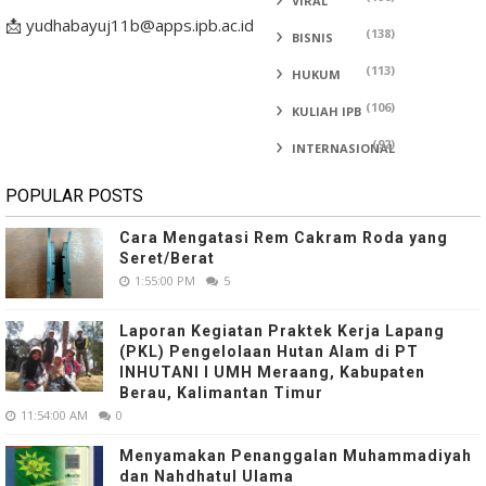
VIRAL
📩 yudhabayuj11b@apps.ipb.ac.id
(138)
BISNIS
(113)
HUKUM
(106)
KULIAH IPB
(92)
INTERNASIONAL
POPULAR POSTS
Cara Mengatasi Rem Cakram Roda yang
Seret/Berat
1:55:00 PM
5
Laporan Kegiatan Praktek Kerja Lapang
(PKL) Pengelolaan Hutan Alam di PT
INHUTANI I UMH Meraang, Kabupaten
Berau, Kalimantan Timur
11:54:00 AM
0
Menyamakan Penanggalan Muhammadiyah
dan Nahdhatul Ulama