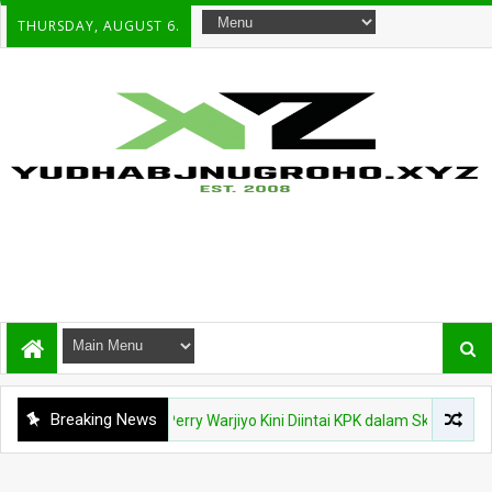
THURSDAY, AUGUST 6.
Breaking News
dur Mendadak, Perry Warjiyo Kini Diintai KPK dalam Skandal Dana CSR 