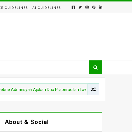
ER GUIDELINES
AI GUIDELINES
riansyah Ajukan Dua Praperadilan Lawan Kejagung dan Polri, Sidang 1
About & Social