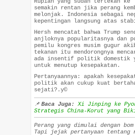
Rupiah yang sudah tertekan ke 
semakin rentan jika perang kem
melonjak. Indonesia sebagai ne
kepentingan langsung atas stab
Hersh mencatat bahwa Trump sen
anjloknya popularitasnya dan p
pemilu kongres musim gugur aki
tekanan itu mendorongnya menca
ada insentif politik domestik 
untuk menutup kesepakatan.
Pertanyaannya: apakah kesepaka
politik akan cukup kuat bertah
sejati?
.y©
📌
Baca Juga:
Xi Jinping ke Pyo
Strategis China-Korut yang Bik
Perang yang dimulai dengan bom
Tapi jejak pertanyaan tentang 