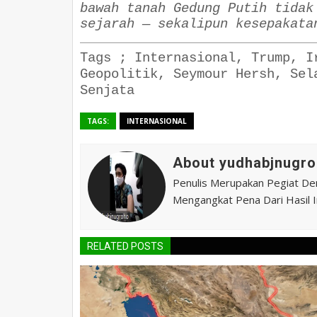
bawah tanah Gedung Putih tidak
sejarah — sekalipun kesepakata
Tags ;
Internasional, Trump, I
Geopolitik, Seymour Hersh, Sel
Senjata
TAGS:
INTERNASIONAL
About yudhabjnugro
Penulis Merupakan Pegiat De
Mengangkat Pena Dari Hasil In
RELATED POSTS