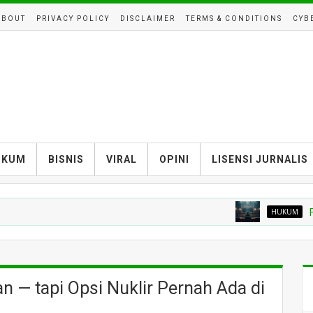
ABOUT
PRIVACY POLICY
DISCLAIMER
TERMS & CONDITIONS
CYB
UKUM
BISNIS
VIRAL
OPINI
LISENSI JURNALIS
HUKUM
Febrie Ad
 — tapi Opsi Nuklir Pernah Ada di