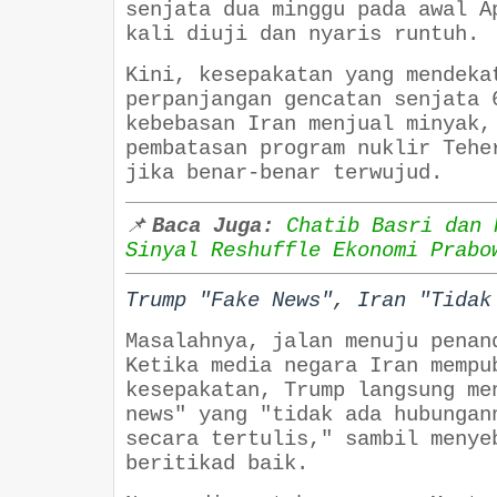
senjata dua minggu pada awal A
kali diuji dan nyaris runtuh.
Kini, kesepakatan yang mendeka
perpanjangan gencatan senjata 
kebebasan Iran menjual minyak,
pembatasan program nuklir Tehe
jika benar-benar terwujud.
📌
Baca Juga:
Chatib Basri dan 
Sinyal Reshuffle Ekonomi Prabo
Trump "Fake News", Iran "Tidak
Masalahnya, jalan menuju penan
Ketika media negara Iran mempu
kesepakatan, Trump langsung me
news" yang "tidak ada hubungan
secara tertulis," sambil menye
beritikad baik.