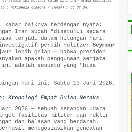
r strategis ini menjadi salah satu poin utama negosiasi
oto : Wikipedia Commons / [NASA] / CC BY-SA.
, kabar baiknya terdengar nyata:
ngan Iran sudah "disetujui secara
bisa terjadi dalam hitungan hari.
investigatif peraih Pulitzer
Seymour
jauh lebih gelap — bahwa presiden
anyakan apakah penggunaan senjata
 ini adalah sesuatu yang "bisa
pingan hari ini, Sabtu 13 Juni 2026.
n: Kronologi Empat Bulan Neraka
uari 2026 — sebuah serangan udara
arget fasilitas militer dan nuklir
ngan dan balasan yang berdarah,
berhasil menegosiasikan gencatan