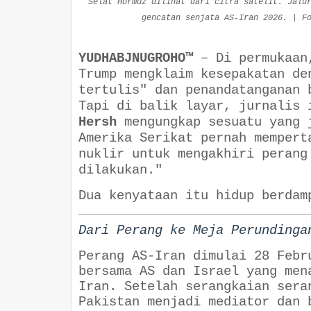
Selat Hormuz dilihat dari citra satelit. Jalu
gencatan senjata AS-Iran 2026. | F
YUDHABJNUGROHO™
–
Di permukaan
Trump mengklaim kesepakatan de
tertulis" dan penandatanganan 
Tapi di balik layar, jurnalis 
Hersh
mengungkap sesuatu yang 
Amerika Serikat pernah mempert
nuklir untuk mengakhiri perang
dilakukan."
Dua kenyataan itu hidup berdam
Dari Perang ke Meja Perundinga
Perang AS-Iran dimulai 28 Febr
bersama AS dan Israel yang men
Iran. Setelah serangkaian sera
Pakistan menjadi mediator dan 