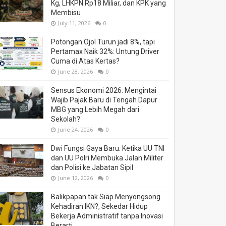
Kg, LHKPN Rp18 Miliar, dan KPK yang
Membisu
July 11, 2026
0
Potongan Ojol Turun jadi 8%, tapi
Pertamax Naik 32%: Untung Driver
Cuma di Atas Kertas?
June 28, 2026
0
Sensus Ekonomi 2026: Mengintai
Wajib Pajak Baru di Tengah Dapur
MBG yang Lebih Megah dari
Sekolah?
June 24, 2026
0
Dwi Fungsi Gaya Baru: Ketika UU TNI
dan UU Polri Membuka Jalan Militer
dan Polisi ke Jabatan Sipil
June 12, 2026
0
Balikpapan tak Siap Menyongsong
Kehadiran IKN?, Sekedar Hidup
Bekerja Administratif tanpa Inovasi
Berarti