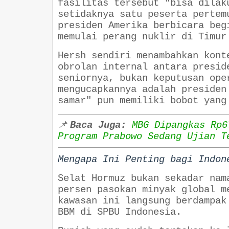
fasilitas tersebut "bisa dilak
setidaknya satu peserta pertem
presiden Amerika berbicara beg
memulai perang nuklir di Timur
Hersh sendiri menambahkan kont
obrolan internal antara presid
seniornya, bukan keputusan ope
mengucapkannya adalah presiden
samar" pun memiliki bobot yang
📌
Baca Juga:
MBG Dipangkas Rp6
Program Prabowo Sedang Ujian T
Mengapa Ini Penting bagi Indon
Selat Hormuz bukan sekadar nam
persen pasokan minyak global m
kawasan ini langsung berdampak
BBM di SPBU Indonesia.