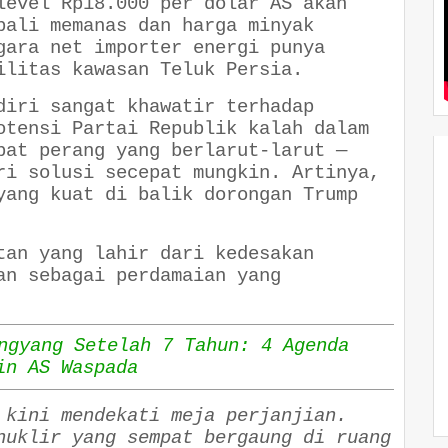
level Rp18.000 per dolar AS akan
bali memanas dan harga minyak
gara net importer energi punya
ilitas kawasan Teluk Persia.
diri sangat khawatir terhadap
otensi Partai Republik kalah dalam
bat perang yang berlarut-larut —
ri solusi secepat mungkin. Artinya,
yang kuat di balik dorongan Trump
tan yang lahir dari kedesakan
an sebagai perdamaian yang
ngyang Setelah 7 Tahun: 4 Agenda
in AS Waspada
 kini mendekati meja perjanjian.
nuklir yang sempat bergaung di ruang