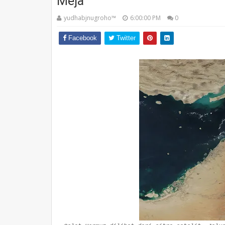
Meja
yudhabjnugroho™️
6:00:00 PM
0
Facebook
Twitter