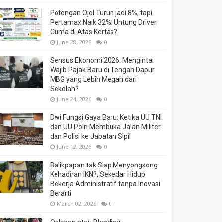
Potongan Ojol Turun jadi 8%, tapi
Pertamax Naik 32%: Untung Driver
Cuma di Atas Kertas?
June 28, 2026
0
Sensus Ekonomi 2026: Mengintai
Wajib Pajak Baru di Tengah Dapur
MBG yang Lebih Megah dari
Sekolah?
June 24, 2026
0
Dwi Fungsi Gaya Baru: Ketika UU TNI
dan UU Polri Membuka Jalan Militer
dan Polisi ke Jabatan Sipil
June 12, 2026
0
Balikpapan tak Siap Menyongsong
Kehadiran IKN?, Sekedar Hidup
Bekerja Administratif tanpa Inovasi
Berarti
March 02, 2026
0