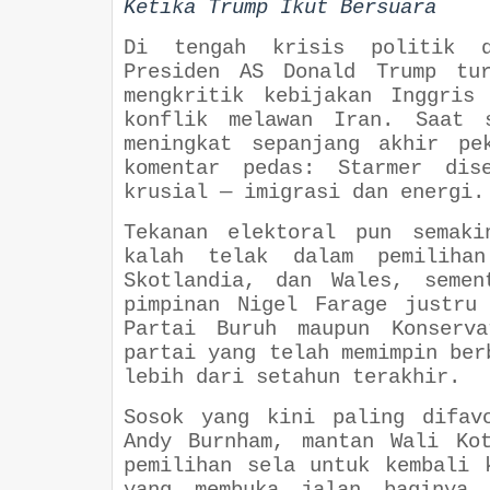
Ketika Trump Ikut Bersuara
Di tengah krisis politik d
Presiden AS Donald Trump tur
mengkritik kebijakan Inggris
konflik melawan Iran. Saat s
meningkat sepanjang akhir pe
komentar pedas: Starmer dis
krusial — imigrasi dan energi.
Tekanan elektoral pun semaki
kalah telak dalam pemiliha
Skotlandia, dan Wales, semen
pimpinan Nigel Farage justru
Partai Buruh maupun Konserva
partai yang telah memimpin ber
lebih dari setahun terakhir.
Sosok yang kini paling difav
Andy Burnham, mantan Wali Ko
pemilihan sela untuk kembali 