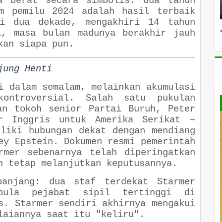
a berat secara simbolis: dua tahun
am pemilu 2024 adalah hasil terbaik
i dua dekade, mengakhiri 14 tahun
i, masa bulan madunya berakhir jauh
kan siapa pun.
jung Henti
i dalam semalam, melainkan akumulasi
kontroversial. Salah satu pukulan
an tokoh senior Partai Buruh, Peter
r Inggris untuk Amerika Serikat —
iliki hubungan dekat dengan mendiang
ey Epstein. Dokumen resmi pemerintah
rmer sebenarnya telah diperingatkan
n tetap melanjutkan keputusannya.
panjang: dua staf terdekat Starmer
pula pejabat sipil tertinggi di
s. Starmer sendiri akhirnya mengakui
laiannya saat itu "keliru".