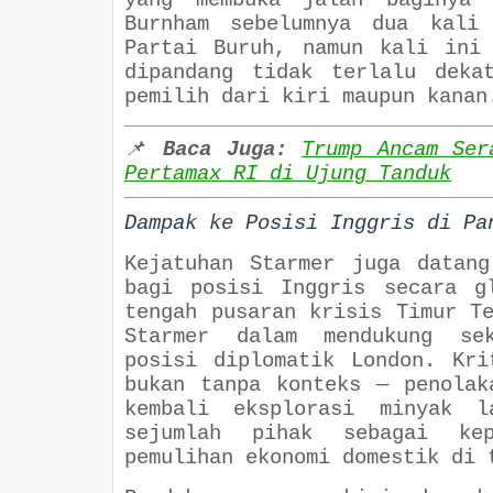
yang membuka jalan baginya m
Burnham sebelumnya dua kali 
Partai Buruh, namun kali ini
dipandang tidak terlalu deka
pemilih dari kiri maupun kanan
📌
Baca Juga:
Trump Ancam Ser
Pertamax RI di Ujung Tanduk
Dampak ke Posisi Inggris di Pa
Kejatuhan Starmer juga datan
bagi posisi Inggris secara g
tengah pusaran krisis Timur T
Starmer dalam mendukung sek
posisi diplomatik London. Kr
bukan tanpa konteks — penolak
kembali eksplorasi minyak l
sejumlah pihak sebagai kep
pemulihan ekonomi domestik di 