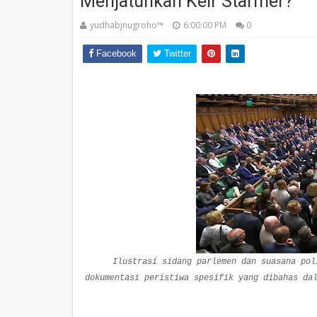
Menjatuhkan Keir Starmer?
yudhabjnugroho™️
6:00:00 PM
0
Facebook
Twitter
Ilustrasi sidang parlemen dan suasana pol
dokumentasi peristiwa spesifik yang dibahas da