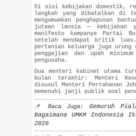
Di sisi kebijakan domestik, r
langkah yang dibatalkan di t
mengumumkan penghapusan bant
jutaan lansia — kebijakan y
manifesto kampanye Partai Bu
setelah mendapat kritik luas
pertanian keluarga juga urung 
penggajian dan upah minimum
pengusaha.
Dua menteri kabinet utama tur
bulan terakhir: Menteri Kes
disusul Menteri Pertahanan Jo
memenuhi janji publik soal pen
📌
Gemuruh Pia
Baca Juga:
Bagaimana UMKM Indonesia Ik
2026