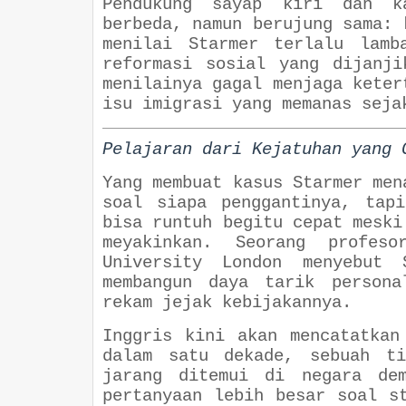
Pendukung sayap kiri dan k
berbeda, namun berujung sama: 
menilai Starmer terlalu lamb
reformasi sosial yang dijanji
menilainya gagal menjaga keter
isu imigrasi yang memanas seja
Pelajaran dari Kejatuhan yang 
Yang membuat kasus Starmer men
soal siapa penggantinya, tap
bisa runtuh begitu cepat meski
meyakinkan. Seorang profes
University London menyebut 
membangun daya tarik persona
rekam jejak kebijakannya.
Inggris kini akan mencatatkan
dalam satu dekade, sebuah ti
jarang ditemui di negara dem
pertanyaan lebih besar soal s