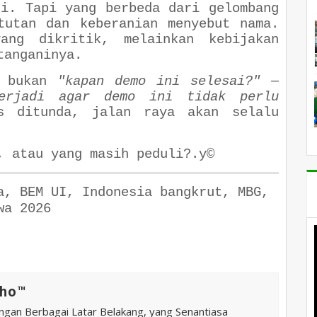
gi. Tapi yang berbeda dari gelombang
tutan dan keberanian menyebut nama.
ang dikritik, melainkan kebijakan
tanganinya.
 bukan
"kapan demo ini selesai?"
—
erjadi agar demo ini tidak perlu
us ditunda, jalan raya akan selalu
, atau yang masih peduli?
.y©
a, BEM UI, Indonesia bangkrut, MBG,
wa 2026
ho™️
ngan Berbagai Latar Belakang, yang Senantiasa