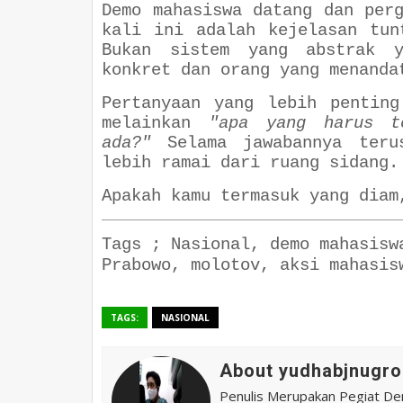
Demo mahasiswa datang dan per
kali ini adalah kejelasan tun
Bukan sistem yang abstrak y
konkret dan orang yang menanda
Pertanyaan yang lebih penting
melainkan
"apa yang harus t
ada?"
Selama jawabannya ter
lebih ramai dari ruang sidang.
Apakah kamu termasuk yang diam
Tags ;
Nasional, demo mahasisw
Prabowo, molotov, aksi mahasis
TAGS:
NASIONAL
About yudhabjnugro
Penulis Merupakan Pegiat De