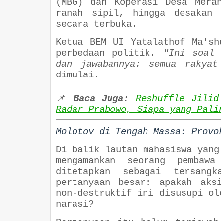
(MBG) dan Koperasi Desa Mera
ranah sipil, hingga desakan 
secara terbuka.
Ketua BEM UI Yatalathof Ma'sh
perbedaan politik.
"Ini soal 
dan jawabannya: semua rakyat
dimulai.
📌
Baca Juga:
Reshuffle Jilid
Radar Prabowo, Siapa yang Pali
Molotov di Tengah Massa: Provo
Di balik lautan mahasiswa yang
mengamankan seorang pembaw
ditetapkan sebagai tersang
pertanyaan besar: apakah aks
non-destruktif ini disusupi ol
narasi?