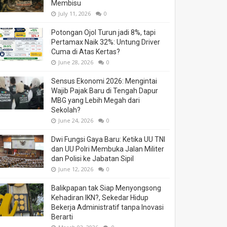
Membisu
July 11, 2026
0
Potongan Ojol Turun jadi 8%, tapi
Pertamax Naik 32%: Untung Driver
Cuma di Atas Kertas?
June 28, 2026
0
Sensus Ekonomi 2026: Mengintai
Wajib Pajak Baru di Tengah Dapur
MBG yang Lebih Megah dari
Sekolah?
June 24, 2026
0
Dwi Fungsi Gaya Baru: Ketika UU TNI
dan UU Polri Membuka Jalan Militer
dan Polisi ke Jabatan Sipil
June 12, 2026
0
Balikpapan tak Siap Menyongsong
Kehadiran IKN?, Sekedar Hidup
Bekerja Administratif tanpa Inovasi
Berarti