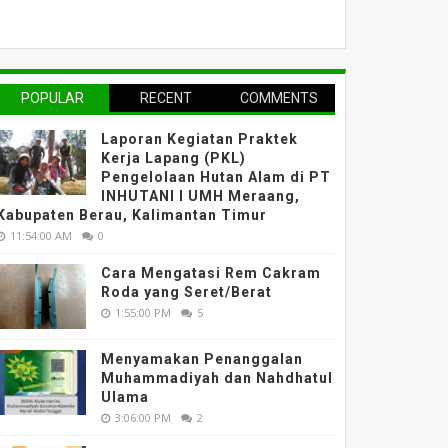
POPULAR
RECENT
COMMENTS
Laporan Kegiatan Praktek
Kerja Lapang (PKL)
Pengelolaan Hutan Alam di PT
INHUTANI I UMH Meraang,
Kabupaten Berau, Kalimantan Timur
11:54:00 AM
0
Cara Mengatasi Rem Cakram
Roda yang Seret/Berat
1:55:00 PM
5
Menyamakan Penanggalan
Muhammadiyah dan Nahdhatul
Ulama
3:06:00 PM
2