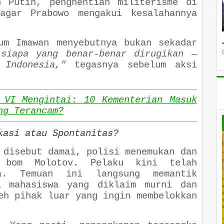
h Putih, penghentian militerisme di
agar Prabowo mengakui kesalahannya
um Imawan menyebutnya bukan sekadar
siapa yang benar-benar dirugikan —
 Indonesia,"
tegasnya sebelum aksi
 VI Mengintai: 10 Kementerian Masuk
ng Terancam?
kasi atau Spontanitas?
 disebut damai, polisi menemukan dan
a bom Molotov. Pelaku kini telah
ka. Temuan ini langsung memantik
i mahasiswa yang diklaim murni dan
eh pihak luar yang ingin membelokkan