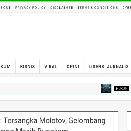
ABOUT
PRIVACY POLICY
DISCLAIMER
TERMS & CONDITIONS
CYB
UKUM
BISNIS
VIRAL
OPINI
LISENSI JURNALIS
HUKUM
Febrie A
: Tersangka Molotov, Gelombang