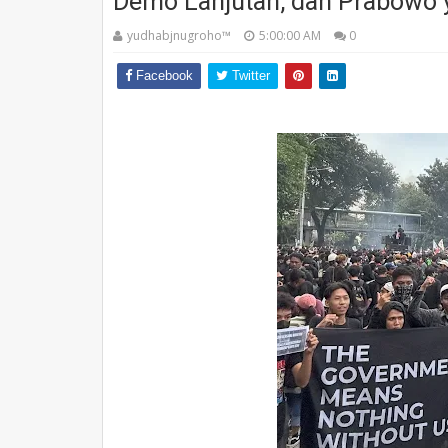
Demo Lanjutan, dan Prabowo
yudhabjnugroho™️
5:00:00 AM
0
Facebook
Twitter