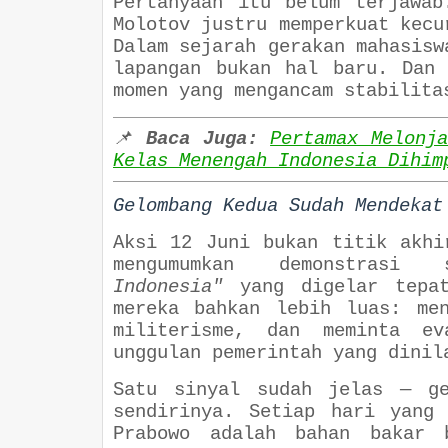
Pertanyaan itu belum terjawab
Molotov justru memperkuat kecu
Dalam sejarah gerakan mahasisw
lapangan bukan hal baru. Dan
momen yang mengancam stabilita
📌
Baca Juga:
Pertamax Melonj
Kelas Menengah Indonesia Dihim
Gelombang Kedua Sudah Mendekat
Aksi 12 Juni bukan titik akhi
mengumumkan demonstrasi 
Indonesia"
yang digelar tepa
mereka bahkan lebih luas: me
militerisme, dan meminta ev
unggulan pemerintah yang dinil
Satu sinyal sudah jelas — ge
sendirinya. Setiap hari yang
Prabowo adalah bahan bakar 