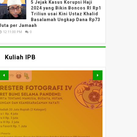
5 Jejak Kasus Korupsi Haji
2024 yang Bikin Boncos RI Rp1
Triliun usai Kini Ustaz Khalid
Basalamah Ungkap Dana Rp73
Juta per Jamaah
12:11:00 PM
0
Kuliah IPB
MATERI WEBINAR
DARING : FAHUTAN TALK
MATERI WEBINAR
MATERI WEBINAR
SERIES 5 : PELUANG DAN
MATERI KULIAH UMUM
DARING : PENGAJIAN
WEBINAR NASIONAL
DARING : EVALUASI
Kuliah IPB