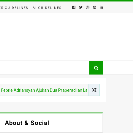
ER GUIDELINES
AI GUIDELINES
driansyah Ajukan Dua Praperadilan Lawan Kejagung dan Polri, Sidang 
About & Social