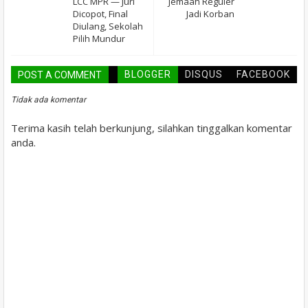
LCC MPR — Juri
Jemaah Reguler
Dicopot, Final
Jadi Korban
Diulang, Sekolah
Pilih Mundur
BLOGGER
DISQUS
FACEBOOK
POST A COMMENT
Tidak ada komentar
Terima kasih telah berkunjung, silahkan tinggalkan komentar
anda.