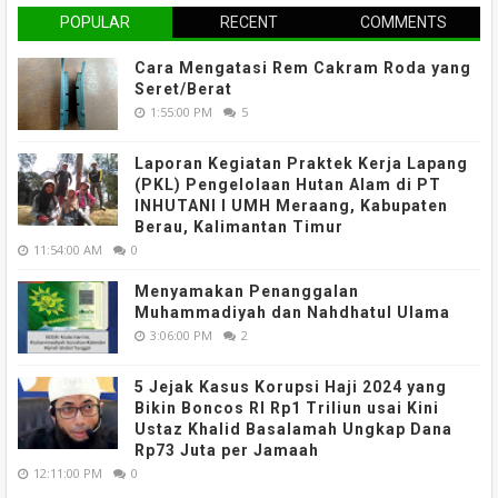
POPULAR
RECENT
COMMENTS
Cara Mengatasi Rem Cakram Roda yang
Seret/Berat
1:55:00 PM
5
Laporan Kegiatan Praktek Kerja Lapang
(PKL) Pengelolaan Hutan Alam di PT
INHUTANI I UMH Meraang, Kabupaten
Berau, Kalimantan Timur
11:54:00 AM
0
Menyamakan Penanggalan
Muhammadiyah dan Nahdhatul Ulama
3:06:00 PM
2
5 Jejak Kasus Korupsi Haji 2024 yang
Bikin Boncos RI Rp1 Triliun usai Kini
Ustaz Khalid Basalamah Ungkap Dana
Rp73 Juta per Jamaah
12:11:00 PM
0