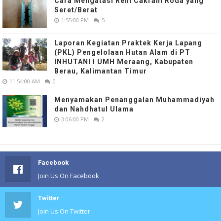
Cara Mengatasi Rem Cakram Roda yang
Seret/Berat
1:55:00 PM
5
Laporan Kegiatan Praktek Kerja Lapang
(PKL) Pengelolaan Hutan Alam di PT
INHUTANI I UMH Meraang, Kabupaten
Berau, Kalimantan Timur
11:54:00 AM
0
Menyamakan Penanggalan Muhammadiyah
dan Nahdhatul Ulama
3:06:00 PM
2
Facebook
Join Us On Facebook
Twitter
Join Us On Twitter