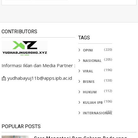
CONTRIBUTORS
TAGS
(220)
OPINI
(205)
NASIONAL
Informasi Iklan dan Media Partner :
(196)
VIRAL
📩 yudhabayuj11b@apps.ipb.ac.id
(138)
BISNIS
(112)
HUKUM
(106)
KULIAH IPB
(92)
INTERNASIONAL
POPULAR POSTS