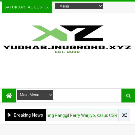
SATURDAY, AUGUST 8.
Breaking News
KPK Buka Peluang Panggil Perry Warjiyo, Kasus CSR BI-OJK Kembali D