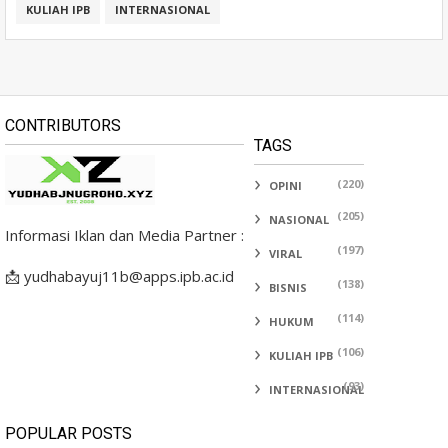
KULIAH IPB
INTERNASIONAL
CONTRIBUTORS
TAGS
(220)
OPINI
(205)
NASIONAL
Informasi Iklan dan Media Partner :
(197)
VIRAL
📩 yudhabayuj11b@apps.ipb.ac.id
(138)
BISNIS
(114)
HUKUM
(106)
KULIAH IPB
(93)
INTERNASIONAL
POPULAR POSTS