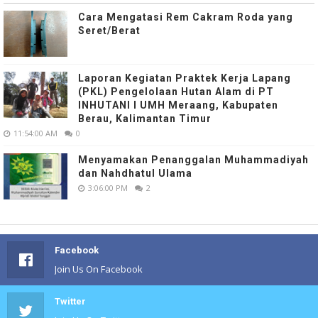
Cara Mengatasi Rem Cakram Roda yang
Seret/Berat
Laporan Kegiatan Praktek Kerja Lapang
(PKL) Pengelolaan Hutan Alam di PT
INHUTANI I UMH Meraang, Kabupaten
Berau, Kalimantan Timur
11:54:00 AM
0
Menyamakan Penanggalan Muhammadiyah
dan Nahdhatul Ulama
3:06:00 PM
2
Facebook
Join Us On Facebook
Twitter