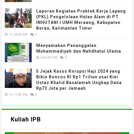
Laporan Kegiatan Praktek Kerja Lapang
(PKL) Pengelolaan Hutan Alam di PT
INHUTANI I UMH Meraang, Kabupaten
Berau, Kalimantan Timur
11:54:00 AM
0
Menyamakan Penanggalan
Muhammadiyah dan Nahdhatul Ulama
3:06:00 PM
2
5 Jejak Kasus Korupsi Haji 2024 yang
Bikin Boncos RI Rp1 Triliun usai Kini
Ustaz Khalid Basalamah Ungkap Dana
Rp73 Juta per Jamaah
12:11:00 PM
0
Kuliah IPB