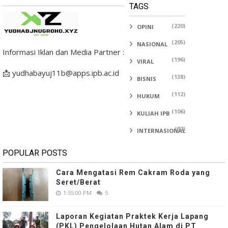
TAGS
(220)
OPINI
(205)
NASIONAL
Informasi Iklan dan Media Partner :
(196)
VIRAL
📩 yudhabayuj11b@apps.ipb.ac.id
(138)
BISNIS
(112)
HUKUM
(106)
KULIAH IPB
(92)
INTERNASIONAL
POPULAR POSTS
Cara Mengatasi Rem Cakram Roda yang
Seret/Berat
1:55:00 PM
5
Laporan Kegiatan Praktek Kerja Lapang
(PKL) Pengelolaan Hutan Alam di PT