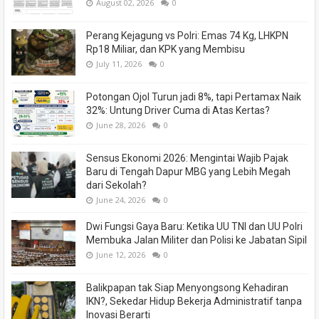
August 02, 2026
0
Perang Kejagung vs Polri: Emas 74 Kg, LHKPN
Rp18 Miliar, dan KPK yang Membisu
July 11, 2026
0
Potongan Ojol Turun jadi 8%, tapi Pertamax Naik
32%: Untung Driver Cuma di Atas Kertas?
June 28, 2026
0
Sensus Ekonomi 2026: Mengintai Wajib Pajak
Baru di Tengah Dapur MBG yang Lebih Megah
dari Sekolah?
June 24, 2026
0
Dwi Fungsi Gaya Baru: Ketika UU TNI dan UU Polri
Membuka Jalan Militer dan Polisi ke Jabatan Sipil
June 12, 2026
0
Balikpapan tak Siap Menyongsong Kehadiran
IKN?, Sekedar Hidup Bekerja Administratif tanpa
Inovasi Berarti