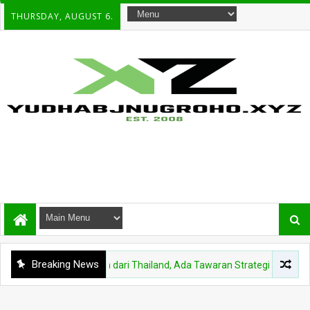
THURSDAY, AUGUST 6.
Breaking News
Medali Kehormatan dari Thailand, Ada Tawaran Strategis untuk TNI yang