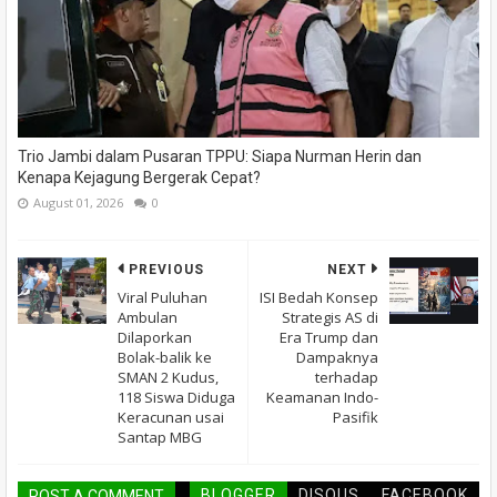
Trio Jambi dalam Pusaran TPPU: Siapa Nurman Herin dan
Kenapa Kejagung Bergerak Cepat?
August 01, 2026
0
PREVIOUS
NEXT
Viral Puluhan
ISI Bedah Konsep
Ambulan
Strategis AS di
Dilaporkan
Era Trump dan
Bolak-balik ke
Dampaknya
SMAN 2 Kudus,
terhadap
118 Siswa Diduga
Keamanan Indo-
Keracunan usai
Pasifik
Santap MBG
BLOGGER
DISQUS
FACEBOOK
POST A COMMENT