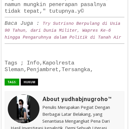
namun mungkin penerapan pasalnya
tidak tepat," tutupnya.y©
Baca Juga :
Try Sutrisno Berpulang di Usia
90 Tahun, dari Dunia Militer, Wapres Ke-6
hingga Pengaruhnya dalam Politik di Tanah Air
Tags ; Info,Kapolresta
Sleman,Penjambret,Tersangka,
TAGS:
HUKUM
About yudhabjnugroho™️
Penulis Merupakan Pegiat Dengan
Berbagai Latar Belakang, yang
Senantiasa Mengangkat Pena Dari
Hasil Investigasi Jurnalistik, Demi Sebuah Literasi