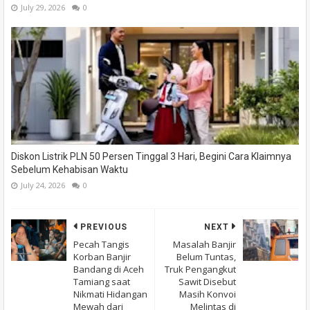
July 29, 2026
0
Diskon Listrik PLN 50 Persen Tinggal 3 Hari, Begini Cara Klaimnya
Sebelum Kehabisan Waktu
July 24, 2026
0
PREVIOUS
NEXT
Pecah Tangis
Masalah Banjir
Korban Banjir
Belum Tuntas,
Bandang di Aceh
Truk Pengangkut
Tamiang saat
Sawit Disebut
Nikmati Hidangan
Masih Konvoi
Mewah dari
Melintas di