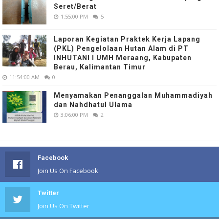
Seret/Berat
1:55:00 PM
5
Laporan Kegiatan Praktek Kerja Lapang
(PKL) Pengelolaan Hutan Alam di PT
INHUTANI I UMH Meraang, Kabupaten
Berau, Kalimantan Timur
11:54:00 AM
0
Menyamakan Penanggalan Muhammadiyah
dan Nahdhatul Ulama
3:06:00 PM
2
Facebook
Join Us On Facebook
Twitter
Join Us On Twitter