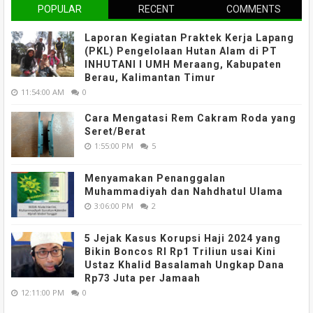
POPULAR
RECENT
COMMENTS
Laporan Kegiatan Praktek Kerja Lapang
(PKL) Pengelolaan Hutan Alam di PT
INHUTANI I UMH Meraang, Kabupaten
Berau, Kalimantan Timur
11:54:00 AM
0
Cara Mengatasi Rem Cakram Roda yang
Seret/Berat
1:55:00 PM
5
Menyamakan Penanggalan
Muhammadiyah dan Nahdhatul Ulama
3:06:00 PM
2
5 Jejak Kasus Korupsi Haji 2024 yang
Bikin Boncos RI Rp1 Triliun usai Kini
Ustaz Khalid Basalamah Ungkap Dana
Rp73 Juta per Jamaah
12:11:00 PM
0