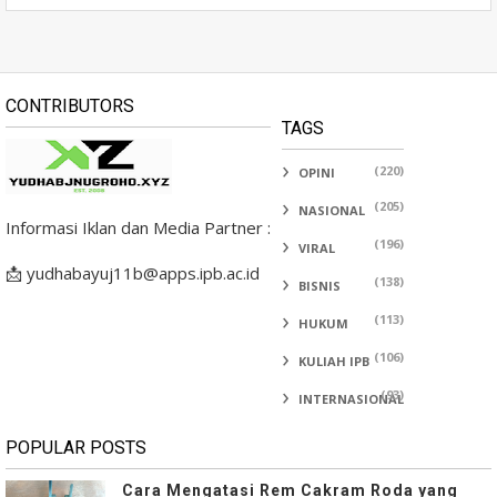
CONTRIBUTORS
TAGS
(220)
OPINI
(205)
NASIONAL
Informasi Iklan dan Media Partner :
(196)
VIRAL
📩 yudhabayuj11b@apps.ipb.ac.id
(138)
BISNIS
(113)
HUKUM
(106)
KULIAH IPB
(93)
INTERNASIONAL
POPULAR POSTS
Cara Mengatasi Rem Cakram Roda yang