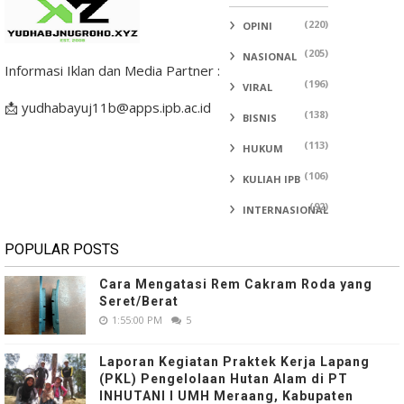
(220)
OPINI
(205)
NASIONAL
Informasi Iklan dan Media Partner :
(196)
VIRAL
📩 yudhabayuj11b@apps.ipb.ac.id
(138)
BISNIS
(113)
HUKUM
(106)
KULIAH IPB
(92)
INTERNASIONAL
POPULAR POSTS
Cara Mengatasi Rem Cakram Roda yang
Seret/Berat
1:55:00 PM
5
Laporan Kegiatan Praktek Kerja Lapang
(PKL) Pengelolaan Hutan Alam di PT
INHUTANI I UMH Meraang, Kabupaten