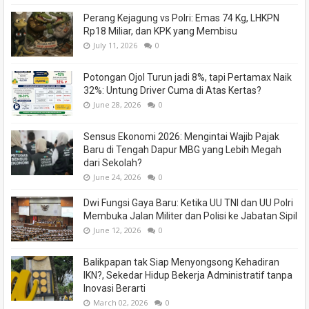
Perang Kejagung vs Polri: Emas 74 Kg, LHKPN
Rp18 Miliar, dan KPK yang Membisu
July 11, 2026
0
Potongan Ojol Turun jadi 8%, tapi Pertamax Naik
32%: Untung Driver Cuma di Atas Kertas?
June 28, 2026
0
Sensus Ekonomi 2026: Mengintai Wajib Pajak
Baru di Tengah Dapur MBG yang Lebih Megah
dari Sekolah?
June 24, 2026
0
Dwi Fungsi Gaya Baru: Ketika UU TNI dan UU Polri
Membuka Jalan Militer dan Polisi ke Jabatan Sipil
June 12, 2026
0
Balikpapan tak Siap Menyongsong Kehadiran
IKN?, Sekedar Hidup Bekerja Administratif tanpa
Inovasi Berarti
March 02, 2026
0