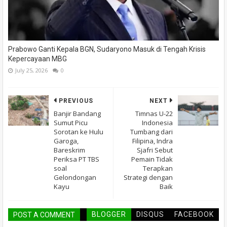
Prabowo Ganti Kepala BGN, Sudaryono Masuk di Tengah Krisis
Kepercayaan MBG
July 25, 2026
0
PREVIOUS
NEXT
Banjir Bandang
Timnas U-22
Sumut Picu
Indonesia
Sorotan ke Hulu
Tumbang dari
Garoga,
Filipina, Indra
Bareskrim
Sjafri Sebut
Periksa PT TBS
Pemain Tidak
soal
Terapkan
Gelondongan
Strategi dengan
Kayu
Baik
BLOGGER
DISQUS
FACEBOOK
POST A COMMENT