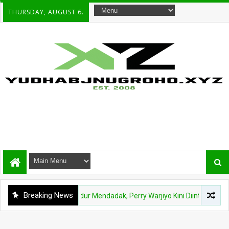
THURSDAY, AUGUST 6.
Breaking News
HUKUM
Mundur Mendadak, Perry Warjiyo Kini Diintai KPK dalam S