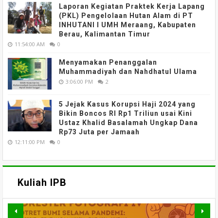
Laporan Kegiatan Praktek Kerja Lapang
(PKL) Pengelolaan Hutan Alam di PT
INHUTANI I UMH Meraang, Kabupaten
Berau, Kalimantan Timur
11:54:00 AM
0
Menyamakan Penanggalan
Muhammadiyah dan Nahdhatul Ulama
3:06:00 PM
2
5 Jejak Kasus Korupsi Haji 2024 yang
Bikin Boncos RI Rp1 Triliun usai Kini
Ustaz Khalid Basalamah Ungkap Dana
Rp73 Juta per Jamaah
12:11:00 PM
0
Kuliah IPB