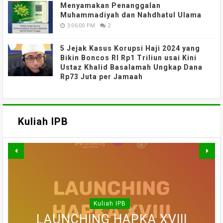
Menyamakan Penanggalan
Muhammadiyah dan Nahdhatul Ulama
3:06:00 PM
2
5 Jejak Kasus Korupsi Haji 2024 yang
Bikin Boncos RI Rp1 Triliun usai Kini
Ustaz Khalid Basalamah Ungkap Dana
Rp73 Juta per Jamaah
Kuliah IPB
MATERI WEBINAR DARING :
MATERI WEBINAR DARING :
MATERI WEBINAR DARING :
FAHUTAN TALK SERIES 5 :
MATERI KULIAH UMUM DARING
WEBINAR NASIONAL SERI III :
PELUANG DAN TANTANGAN
PENGAJIAN PERHUTANAN
EVALUASI PENERAPAN
Kuliah IPB
TEKNOLOGI MODIFIKASI CUACA
MATERI KULIAH UMUM DARING
PERAN SERTA MASYARAKAT
: ETIKA, SAINS, DAN POLITIK
MULTI USAHA KEHUTANAN
LAUNCHING HAPKA XVIII
SOSIAL : TANTANGAN