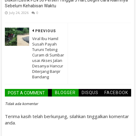
Diskon Listrik PLN 50 Persen Tinggal 3 Hari, Begini Cara Klaimnya
Sebelum Kehabisan Waktu
July 24, 2026
0
PREVIOUS
Viral Ibu Hamil
Susah Payah
Turuni Tebing
Curam di Sumbar
usai Akses Jalan
Desanya Hancur
Diterjang Banjir
Bandang
BLOGGER
DISQUS
FACEBOOK
POST A COMMENT
Tidak ada komentar
Terima kasih telah berkunjung, silahkan tinggalkan komentar
anda.