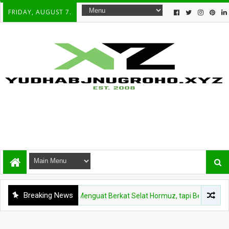
FRIDAY, AUGUST 7.
Breaking News
ASIONAL
Rupiah Menguat Berkat Selat Hormuz, tapi Benarkah Ini Kaba