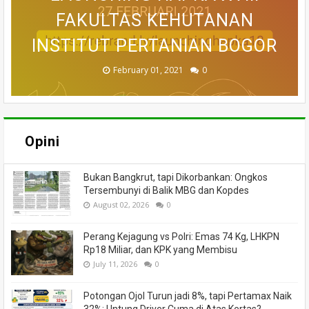
DALAM PENGELOLAAN HUTAN
KEBIJAKAN PENDAMPINGAN
DALAM KEBIJAKAN SUMBER
UNTUK MITIGASI BENCANA
DALAM PELESTARIAN DAN
: MEMAHAMI KEBAKARAN
FAKULTAS KEHUTANAN
LOMBA FOTOGRAFI &
INSTITUT PERTANIAN BOGOR
VIDEOGRAFI HAPKA 2021
PENGELOLAAN HUTAN
PERHUTANAN SOSIAL
LAHAN GAMBUT
DAYA ALAM
KARHUTLA
LESTARI
September 17, 2021
February 01, 2021
August 06, 2020
June 13, 2024
June 18, 2020
June 16, 2020
July 27, 2020
July 02, 2020
0
0
0
0
0
0
0
0
Opini
Bukan Bangkrut, tapi Dikorbankan: Ongkos
Tersembunyi di Balik MBG dan Kopdes
August 02, 2026
0
Perang Kejagung vs Polri: Emas 74 Kg, LHKPN
Rp18 Miliar, dan KPK yang Membisu
July 11, 2026
0
Potongan Ojol Turun jadi 8%, tapi Pertamax Naik
32%: Untung Driver Cuma di Atas Kertas?