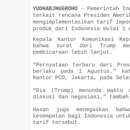
YUDHABJNUGROHO
–
Pemerintah In
terkait rencana Presiden Ameri
mengimplementasikan tarif impo
produk dari Indonesia mulai 1
Kepala Kantor Komunikasi Kep
bahwa surat dari Trump mem
pembicaraan lebih lanjut.
“Pernyataan terbaru dari Pre
berlaku pada 1 Agustus,” ka
Kantor PCO, Jakarta, pada Sel
“Dia (Trump) menunda waktu u
diskusi dan negosiasi,” tamba
Hasan juga menegaskan bahw
kesempatan bagi Indonesia untu
tarif tersebut.