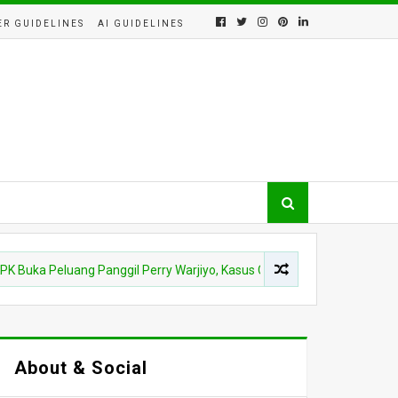
ER GUIDELINES
AI GUIDELINES
Peluang Panggil Perry Warjiyo, Kasus CSR BI-OJK Kembali Disorot
About & Social