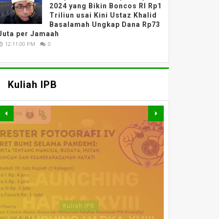
2024 yang Bikin Boncos RI Rp1
Triliun usai Kini Ustaz Khalid
Basalamah Ungkap Dana Rp73
Juta per Jamaah
12:11:00 PM
0
Kuliah IPB
MATERI WEBINAR
DARING : FAHUTAN TALK
MATERI WEBINAR
MATERI WEBINAR
SERIES 5 : PELUANG DAN
MATERI KULIAH UMUM
DARING : PENGAJIAN
WEBINAR NASIONAL
DARING : EVALUASI
Kuliah IPB