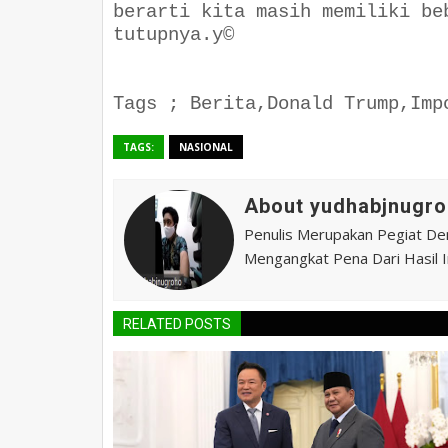
berarti kita masih memiliki be
tutupnya.y©
Tags ; Berita,Donald Trump,Imp
TAGS:
NASIONAL
About yudhabjnugro
Penulis Merupakan Pegiat De
Mengangkat Pena Dari Hasil In
RELATED POSTS