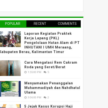
POPULAR
RECENT
COMMENTS
Laporan Kegiatan Praktek
Kerja Lapang (PKL)
Pengelolaan Hutan Alam di PT
INHUTANI I UMH Meraang,
Kabupaten Berau, Kalimantan Timur
Cara Mengatasi Rem Cakram
Roda yang Seret/Berat
1:55:00 PM
5
Menyamakan Penanggalan
Muhammadiyah dan Nahdhatul
Ulama
3:06:00 PM
2
5 Jejak Kasus Korupsi Haji