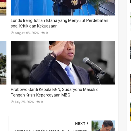
Londo Ireng: Istilah Istana yang Menyulut Perdebatan
soal Kritik dan Kekuasaan
August 03, 2026
0
Prabowo Ganti Kepala BGN, Sudaryono Masuk di
Tengah Krisis Kepercayaan MBG
July 25, 2026
0
NEXT
Momen DJ Panda Datangi RS Tuk Bertemu