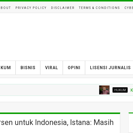
ABOUT
PRIVACY POLICY
DISCLAIMER
TERMS & CONDITIONS
CYB
UKUM
BISNIS
VIRAL
OPINI
LISENSI JURNALIS
HUKUM
KPK Buka 
sen untuk Indonesia, Istana: Masih