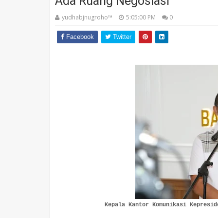
Ada Ruang Negosiasi
yudhabjnugroho™️
5:05:00 PM
0
Facebook
Twitter
Kepala Kantor Komunikasi Kepresid