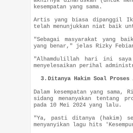
akhirnya diharuskan (untuk me
kesempatan yang sama.
Artis yang biasa dipanggil I
telah menunjukkan niat baik un
"
Sebagai masyarakat yang bai
yang benar
," jelas Rizky Febia
"
Alhamdulillah hari ini saya
menyelesaikan perihal administ
3.
Ditanya Hakim Soal Proses 
Dalam kesempatan yang sama, R
sidang menanyakan tentang pr
pada 10 Mei 2024 yang lalu.
"Ya, pasti ditanya (hakim) s
menyanyikan lagu hits 'Kesempu