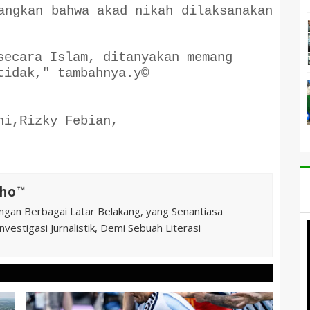
angkan bahwa akad nikah dilaksanakan
secara Islam, ditanyakan memang
tidak," tambahnya.y©
ni,Rizky Febian,
ho™️
ngan Berbagai Latar Belakang, yang Senantiasa
vestigasi Jurnalistik, Demi Sebuah Literasi