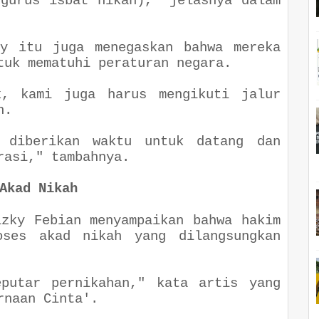
ngurus isbat nikah)
," jelasnya dalam
ky itu juga menegaskan bahwa mereka
tuk mematuhi peraturan negara.
k, kami juga harus mengikuti jalur
n.
 diberikan waktu untuk datang dan
rasi
," tambahnya.
Akad Nikah
izky Febian menyampaikan bahwa hakim
oses akad nikah yang dilangsungkan
eputar pernikahan," kata artis yang
rnaan Cinta'.