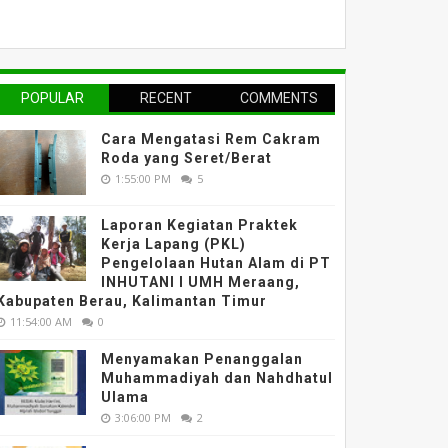
POPULAR
RECENT
COMMENTS
Cara Mengatasi Rem Cakram
Roda yang Seret/Berat
1:55:00 PM
5
Laporan Kegiatan Praktek
Kerja Lapang (PKL)
Pengelolaan Hutan Alam di PT
INHUTANI I UMH Meraang,
Kabupaten Berau, Kalimantan Timur
11:54:00 AM
0
Menyamakan Penanggalan
Muhammadiyah dan Nahdhatul
Ulama
3:06:00 PM
2