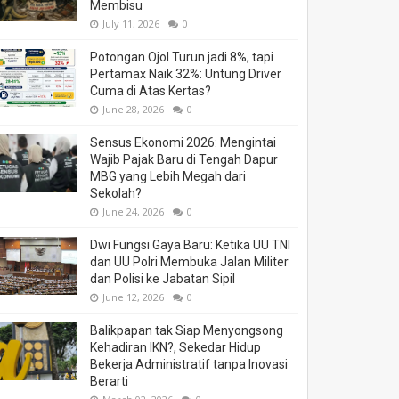
Membisu
July 11, 2026
0
Potongan Ojol Turun jadi 8%, tapi
Pertamax Naik 32%: Untung Driver
Cuma di Atas Kertas?
June 28, 2026
0
Sensus Ekonomi 2026: Mengintai
Wajib Pajak Baru di Tengah Dapur
MBG yang Lebih Megah dari
Sekolah?
June 24, 2026
0
Dwi Fungsi Gaya Baru: Ketika UU TNI
dan UU Polri Membuka Jalan Militer
dan Polisi ke Jabatan Sipil
June 12, 2026
0
Balikpapan tak Siap Menyongsong
Kehadiran IKN?, Sekedar Hidup
Bekerja Administratif tanpa Inovasi
Berarti