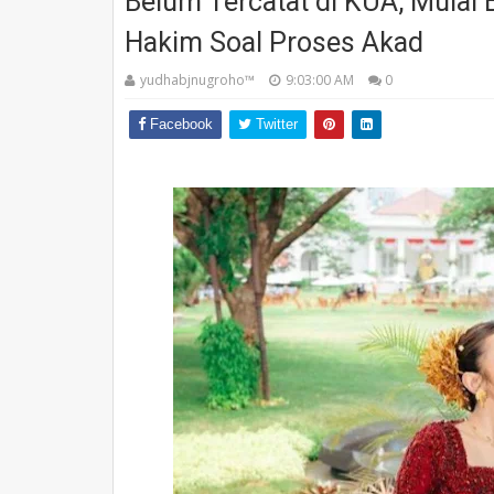
Belum Tercatat di KUA, Mulai
Hakim Soal Proses Akad
yudhabjnugroho™️
9:03:00 AM
0
Facebook
Twitter