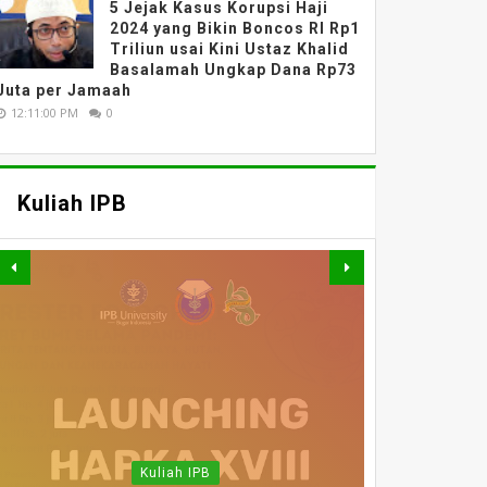
5 Jejak Kasus Korupsi Haji
2024 yang Bikin Boncos RI Rp1
Triliun usai Kini Ustaz Khalid
Basalamah Ungkap Dana Rp73
Juta per Jamaah
12:11:00 PM
0
Kuliah IPB
MATERI WEBINAR
DARING : FAHUTAN TALK
MATERI WEBINAR
MATERI WEBINAR
SERIES 5 : PELUANG DAN
MATERI KULIAH UMUM
DARING : PENGAJIAN
WEBINAR NASIONAL
DARING : EVALUASI
Kuliah IPB