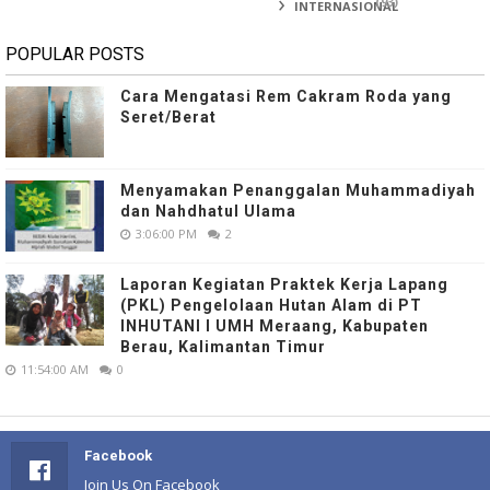
(93)
INTERNASIONAL
POPULAR POSTS
Cara Mengatasi Rem Cakram Roda yang
Seret/Berat
Menyamakan Penanggalan Muhammadiyah
dan Nahdhatul Ulama
3:06:00 PM
2
Laporan Kegiatan Praktek Kerja Lapang
(PKL) Pengelolaan Hutan Alam di PT
INHUTANI I UMH Meraang, Kabupaten
Berau, Kalimantan Timur
11:54:00 AM
0
Facebook
Join Us On Facebook