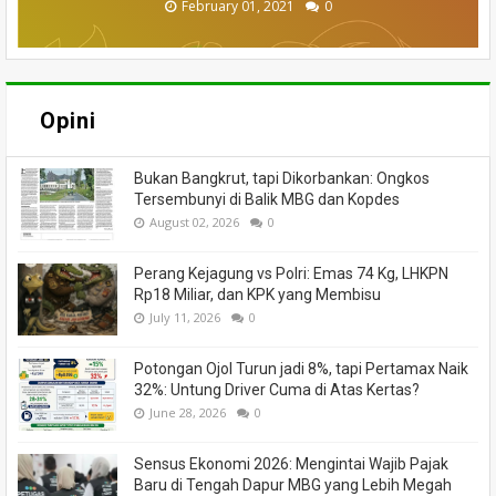
September 17, 2021
February 01, 2021
August 06, 2020
June 13, 2024
June 18, 2020
June 16, 2020
July 27, 2020
July 02, 2020
0
0
0
0
0
0
0
0
Opini
Bukan Bangkrut, tapi Dikorbankan: Ongkos
Tersembunyi di Balik MBG dan Kopdes
August 02, 2026
0
Perang Kejagung vs Polri: Emas 74 Kg, LHKPN
Rp18 Miliar, dan KPK yang Membisu
July 11, 2026
0
Potongan Ojol Turun jadi 8%, tapi Pertamax Naik
32%: Untung Driver Cuma di Atas Kertas?
June 28, 2026
0
Sensus Ekonomi 2026: Mengintai Wajib Pajak
Baru di Tengah Dapur MBG yang Lebih Megah