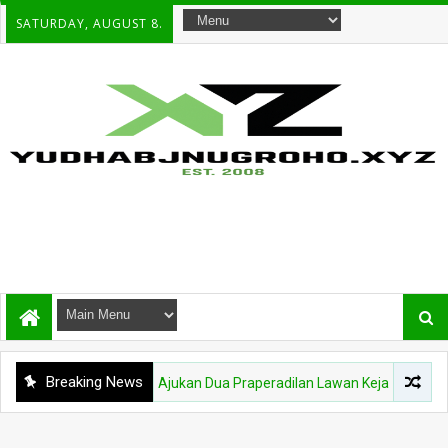
SATURDAY, AUGUST 8.
Breaking News
ebrie Adriansyah Ajukan Dua Praperadilan Lawan Kejagung dan Polri, S