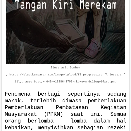
Ilustrasi. Sumber
; https://blue.kumparan.com/image/upload/fl_progressive,fl_lossy,c_f
ill,q_auto:best,w_640/v1628643793/rkbxuymhdc1iwqwi4xtp.png
Fenomena berbagi sepertinya sedang
marak, terlebih dimasa pemberlakuan
Pemberlakuan Pembatasan Kegiatan
Masyarakat (PPKM) saat ini. Semua
orang berlomba – lomba dalam hal
kebaikan, menyisihkan sebagian rezeki