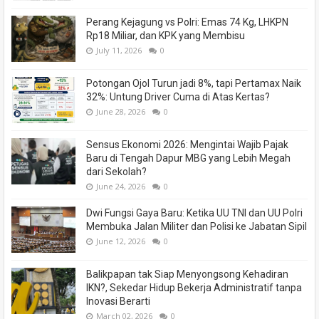
Perang Kejagung vs Polri: Emas 74 Kg, LHKPN
Rp18 Miliar, dan KPK yang Membisu
July 11, 2026
0
Potongan Ojol Turun jadi 8%, tapi Pertamax Naik
32%: Untung Driver Cuma di Atas Kertas?
June 28, 2026
0
Sensus Ekonomi 2026: Mengintai Wajib Pajak
Baru di Tengah Dapur MBG yang Lebih Megah
dari Sekolah?
June 24, 2026
0
Dwi Fungsi Gaya Baru: Ketika UU TNI dan UU Polri
Membuka Jalan Militer dan Polisi ke Jabatan Sipil
June 12, 2026
0
Balikpapan tak Siap Menyongsong Kehadiran
IKN?, Sekedar Hidup Bekerja Administratif tanpa
Inovasi Berarti
March 02, 2026
0