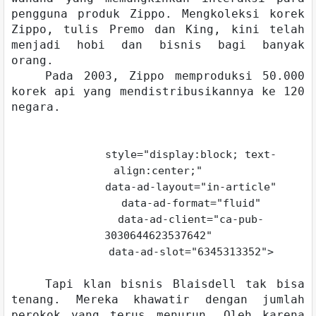
pengguna produk Zippo. Mengkoleksi korek
Zippo, tulis Premo dan King, kini telah
menjadi hobi dan bisnis bagi banyak
orang.
Pada 2003, Zippo memproduksi 50.000
korek api yang mendistribusikannya ke 120
negara.
style="display:block; text-
align:center;"
data-ad-layout="in-article"
data-ad-format="fluid"
data-ad-client="ca-pub-
3030644623537642"
data-ad-slot="6345313352">
Tapi klan bisnis Blaisdell tak bisa
tenang. Mereka khawatir dengan jumlah
perokok yang terus menurun. Oleh karena