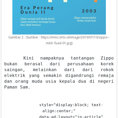
Gambar 2 : (Sumber : https://mmc.tirto.id/image/2019/07/10/zippo--
mild--fuad-01.jpg)
Kini nampaknya tantangan Zippo
bukan berasal dari perusahaan korek
saingan, melainkan dari dari rokok
elektrik yang semakin digandrungi remaja
dan orang muda usia kepala dua di negeri
Paman Sam.
style="display:block; text-
align:center;"
data-ad-layout="in-article"