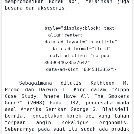
mempromosikan korek api, melainkan juga
busana dan aksesoris.
style="display:block; text-
align:center;"
data-ad-layout="in-article"
data-ad-format="fluid"
data-ad-client="ca-pub-
3030644623537642"
data-ad-slot="6345313352">
Sebagaimana ditulis Kathleen M.
Premo dan Darwin L. King dalam “Zippo
Case Study: Where Have All The Smokers
Gone?” (2008) Pada 1932, pengusaha muda
asal Amerika Serikat George G. Blaisdell
berniat menciptakan korek api yang tahan
terpaan angin sekaligus ergonomis.
Sebenarnya pada saat itu sudah ada produk