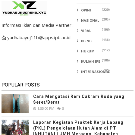
(220)
OPINI
(205)
NASIONAL
Informasi Iklan dan Media Partner :
(196)
VIRAL
📩 yudhabayuj11b@apps.ipb.ac.id
(138)
BISNIS
(112)
HUKUM
(106)
KULIAH IPB
(92)
INTERNASIONAL
POPULAR POSTS
Cara Mengatasi Rem Cakram Roda yang
Seret/Berat
1:55:00 PM
5
Laporan Kegiatan Praktek Kerja Lapang
(PKL) Pengelolaan Hutan Alam di PT
INHUTANI I UMH Meraang, Kabupaten