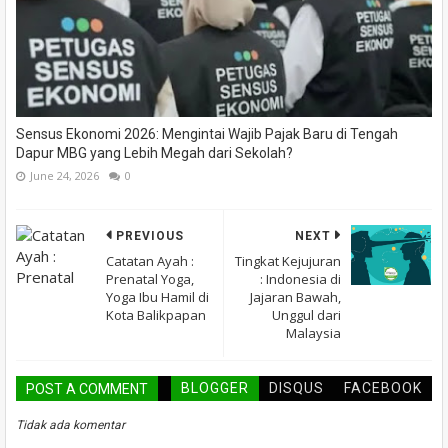
Sensus Ekonomi 2026: Mengintai Wajib Pajak Baru di Tengah
Dapur MBG yang Lebih Megah dari Sekolah?
June 24, 2026
0
PREVIOUS
NEXT
Catatan Ayah :
Tingkat Kejujuran
Prenatal Yoga,
: Indonesia di
Yoga Ibu Hamil di
Jajaran Bawah,
Kota Balikpapan
Unggul dari
Malaysia
BLOGGER
DISQUS
FACEBOOK
POST A COMMENT
Tidak ada komentar