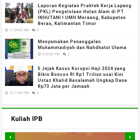
Laporan Kegiatan Praktek Kerja Lapang
(PKL) Pengelolaan Hutan Alam di PT
INHUTANI I UMH Meraang, Kabupaten
Berau, Kalimantan Timur
11:54:00 AM
0
Menyamakan Penanggalan
Muhammadiyah dan Nahdhatul Ulama
3:06:00 PM
2
5 Jejak Kasus Korupsi Haji 2024 yang
Bikin Boncos RI Rp1 Triliun usai Kini
Ustaz Khalid Basalamah Ungkap Dana
Rp73 Juta per Jamaah
12:11:00 PM
0
Kuliah IPB