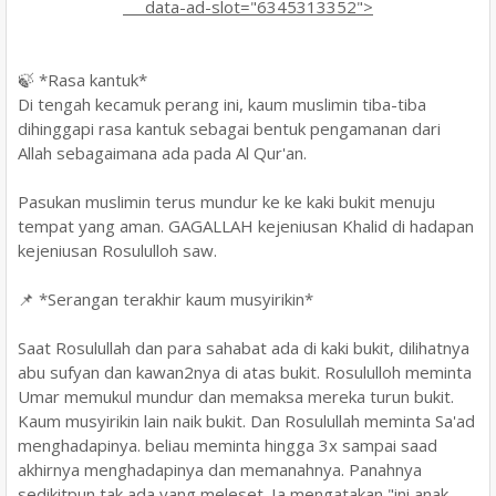
data-ad-slot="6345313352">
🍃 *Rasa kantuk*
Di tengah kecamuk perang ini, kaum muslimin tiba-tiba
dihinggapi rasa kantuk sebagai bentuk pengamanan dari
Allah sebagaimana ada pada Al Qur'an.
Pasukan muslimin terus mundur ke ke kaki bukit menuju
tempat yang aman. GAGALLAH kejeniusan Khalid di hadapan
kejeniusan Rosululloh saw.
📌 *Serangan terakhir kaum musyirikin*
Saat Rosulullah dan para sahabat ada di kaki bukit, dilihatnya
abu sufyan dan kawan2nya di atas bukit. Rosululloh meminta
Umar memukul mundur dan memaksa mereka turun bukit.
Kaum musyirikin lain naik bukit. Dan Rosulullah meminta Sa'ad
menghadapinya. beliau meminta hingga 3x sampai saad
akhirnya menghadapinya dan memanahnya. Panahnya
sedikitpun tak ada yang meleset. Ia mengatakan "ini anak