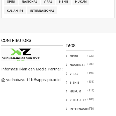
OPINI
NASIONAL
VIRAL
BISNIS
HUKUM
KULIAH IPB
INTERNASIONAL
CONTRIBUTORS
TAGS
(220)
OPINI
(205)
NASIONAL
Informasi Iklan dan Media Partner :
(196)
VIRAL
📩 yudhabayuj11b@apps.ipb.ac.id
(138)
BISNIS
(112)
HUKUM
(106)
KULIAH IPB
(92)
INTERNASIONAL