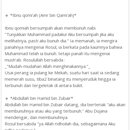
🔹 *Ibnu qomi'ah (Amr bin Qami'ah)*
Ibnu qomiah bersumpah akan membunuh nabi.
"Tunjukkan Muhammad padaku! Aku bersumpah jika aku
melihatnya, pasti aku bunuh dia." Ia memanah, ia mengira
panahnya mengenai Rosul, ia berkata pada kaumnya bahwa
Muhammad telah ia bunuh. tetapi panah itu mengenai
mush'ab. Rosulullah bersabda :
_"Mudah-mudahan Allah menghinakannya."_
Usai perang ia pulang ke Mekah, suatu hari saat ia sedang
memerah susu, tiba2 binatang itu menyeruduk hingga ia
terbunuh dan tergeletak di antara bukit.
🔹 *Abdullah bin Hamid bin Zubair*
Abdullah bin Hamid bin Zubair datang, dia berteriak "aku akan
membunuhnya atau aku yang terbunuh." Abu Dujana
mendengar, dan membunuhnya.
Rosul bersabda "ya Allah ridhoilah dia, sebagaimana Aku
ridho padanya."