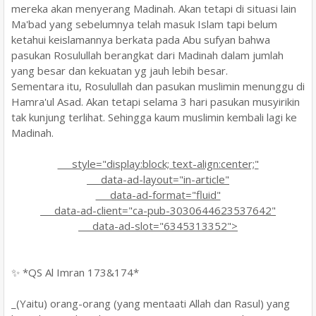
mereka akan menyerang Madinah. Akan tetapi di situasi lain
Ma'bad yang sebelumnya telah masuk Islam tapi belum
ketahui keislamannya berkata pada Abu sufyan bahwa
pasukan Rosulullah berangkat dari Madinah dalam jumlah
yang besar dan kekuatan yg jauh lebih besar.
Sementara itu, Rosulullah dan pasukan muslimin menunggu di
Hamra'ul Asad. Akan tetapi selama 3 hari pasukan musyirikin
tak kunjung terlihat. Sehingga kaum muslimin kembali lagi ke
Madinah.
style="display:block; text-align:center;"
data-ad-layout="in-article"
data-ad-format="fluid"
data-ad-client="ca-pub-3030644623537642"
data-ad-slot="6345313352">
✨ *QS Al Imran 173&174*
_(Yaitu) orang-orang (yang mentaati Allah dan Rasul) yang