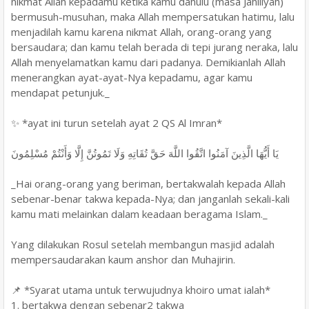
nikmat Allah kepadamu ketika kamu dahulu (masa Jahiliyah)
bermusuh-musuhan, maka Allah mempersatukan hatimu, lalu
menjadilah kamu karena nikmat Allah, orang-orang yang
bersaudara; dan kamu telah berada di tepi jurang neraka, lalu
Allah menyelamatkan kamu dari padanya. Demikianlah Allah
menerangkan ayat-ayat-Nya kepadamu, agar kamu
mendapat petunjuk._
✨ *ayat ini turun setelah ayat 2 QS Al Imran*
يَا أَيُّهَا الَّذِينَ آمَنُوا اتَّقُوا اللَّهَ حَقَّ تُقَاتِهِ وَلَا تَمُوتُنَّ إِلَّا وَأَنْتُمْ مُسْلِمُونَ
_Hai orang-orang yang beriman, bertakwalah kepada Allah
sebenar-benar takwa kepada-Nya; dan janganlah sekali-kali
kamu mati melainkan dalam keadaan beragama Islam._
Yang dilakukan Rosul setelah membangun masjid adalah
mempersaudarakan kaum anshor dan Muhajirin.
📌 *Syarat utama untuk terwujudnya khoiro umat ialah*
1. bertakwa dengan sebenar2 takwa