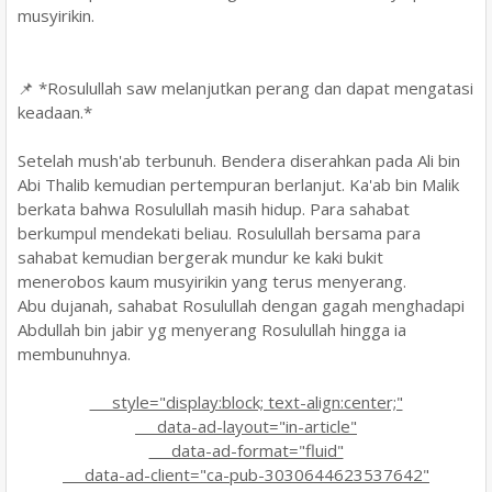
musyirikin.
📌 *Rosulullah saw melanjutkan perang dan dapat mengatasi
keadaan.*
Setelah mush'ab terbunuh. Bendera diserahkan pada Ali bin
Abi Thalib kemudian pertempuran berlanjut. Ka'ab bin Malik
berkata bahwa Rosulullah masih hidup. Para sahabat
berkumpul mendekati beliau. Rosulullah bersama para
sahabat kemudian bergerak mundur ke kaki bukit
menerobos kaum musyirikin yang terus menyerang.
Abu dujanah, sahabat Rosulullah dengan gagah menghadapi
Abdullah bin jabir yg menyerang Rosulullah hingga ia
membunuhnya.
style="display:block; text-align:center;"
data-ad-layout="in-article"
data-ad-format="fluid"
data-ad-client="ca-pub-3030644623537642"