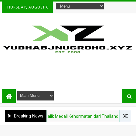
THURSDAY, AUGUST 6.
Breaking News
NASIONAL
Di Balik Medali Kehormatan dari Thailand, Ada Tawaran St