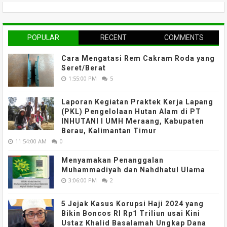
POPULAR
RECENT
COMMENTS
Cara Mengatasi Rem Cakram Roda yang
Seret/Berat
1:55:00 PM
5
Laporan Kegiatan Praktek Kerja Lapang
(PKL) Pengelolaan Hutan Alam di PT
INHUTANI I UMH Meraang, Kabupaten
Berau, Kalimantan Timur
11:54:00 AM
0
Menyamakan Penanggalan
Muhammadiyah dan Nahdhatul Ulama
3:06:00 PM
2
5 Jejak Kasus Korupsi Haji 2024 yang
Bikin Boncos RI Rp1 Triliun usai Kini
Ustaz Khalid Basalamah Ungkap Dana