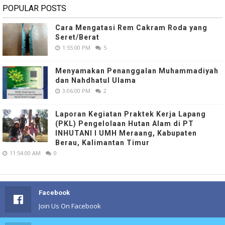
POPULAR POSTS
Cara Mengatasi Rem Cakram Roda yang
Seret/Berat
1:55:00 PM
5
Menyamakan Penanggalan Muhammadiyah
dan Nahdhatul Ulama
3:06:00 PM
2
Laporan Kegiatan Praktek Kerja Lapang
(PKL) Pengelolaan Hutan Alam di PT
INHUTANI I UMH Meraang, Kabupaten
Berau, Kalimantan Timur
11:54:00 AM
0
Facebook
Join Us On Facebook