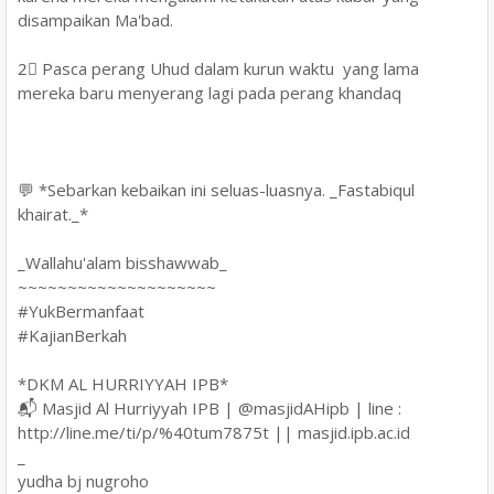
disampaikan Ma'bad.
2⃣ Pasca perang Uhud dalam kurun waktu yang lama
mereka baru menyerang lagi pada perang khandaq
💬 *Sebarkan kebaikan ini seluas-luasnya. _Fastabiqul
khairat._*
_Wallahu'alam bisshawwab_
~~~~~~~~~~~~~~~~~~~~
#YukBermanfaat
#KajianBerkah
*DKM AL HURRIYYAH IPB*
📬 Masjid Al Hurriyyah IPB | @masjidAHipb | line :
http://line.me/ti/p/%40tum7875t || masjid.ipb.ac.id
_
yudha bj nugroho