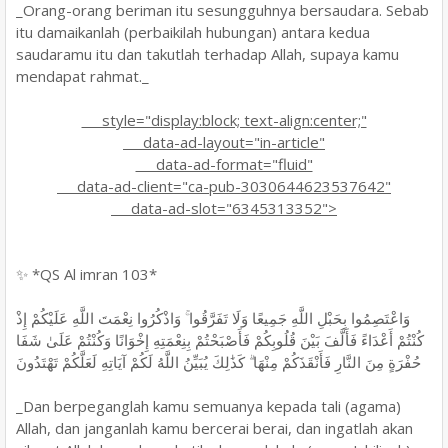
_Orang-orang beriman itu sesungguhnya bersaudara. Sebab
itu damaikanlah (perbaikilah hubungan) antara kedua
saudaramu itu dan takutlah terhadap Allah, supaya kamu
mendapat rahmat._
style="display:block; text-align:center;"
data-ad-layout="in-article"
data-ad-format="fluid"
data-ad-client="ca-pub-3030644623537642"
data-ad-slot="6345313352">
✨ *QS Al imran 103*
وَاعْتَصِمُوا بِحَبْلِ اللَّهِ جَمِيعًا وَلَا تَفَرَّقُوا ۚ وَاذْكُرُوا نِعْمَتَ اللَّهِ عَلَيْكُمْ إِذْ
كُنْتُمْ أَعْدَاءً فَأَلَّفَ بَيْنَ قُلُوبِكُمْ فَأَصْبَحْتُمْ بِنِعْمَتِهِ إِخْوَانًا وَكُنْتُمْ عَلَىٰ شَفَا
حُفْرَةٍ مِنَ النَّارِ فَأَنْقَذَكُمْ مِنْهَا ۗ كَذَٰلِكَ يُبَيِّنُ اللَّهُ لَكُمْ آيَاتِهِ لَعَلَّكُمْ تَهْتَدُونَ
_Dan berpeganglah kamu semuanya kepada tali (agama)
Allah, dan janganlah kamu bercerai berai, dan ingatlah akan