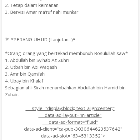
2. Tetap dalam keimanan
3. Bervisi Amar ma'ruf nahi munkar
🏹 *PERANG UHUD (Lanjutan...)*
*Orang-orang yang bertekad membunuh Rosulullah saw*
1. Abdullah bin Syihab Az Zuhri
2. Utbah bin Abi Waqash
3. Amr bin Qami'ah
4. Ubay bin Khalaf
Sebagian ahli Sirah menambahkan Abdullah bin Hamid bin
Zuhair.
style="display:block; text-align:center;"
data-ad-layout="in-article"
data-ad-format="fluid"
data-ad-client="ca-pub-3030644623537642"
data-ad-slot="6345313352">