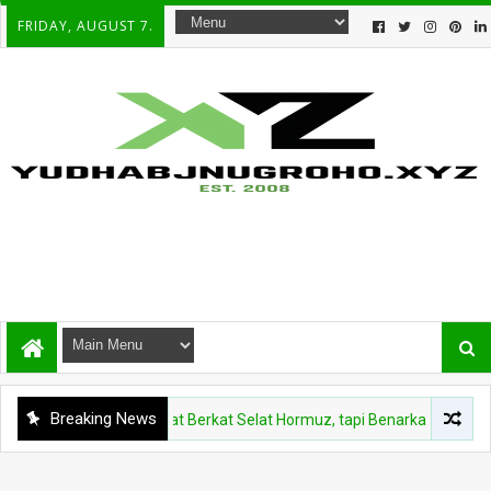
FRIDAY, AUGUST 7.
Breaking News
Rupiah Menguat Berkat Selat Hormuz, tapi Benarkah Ini Kabar Baik 