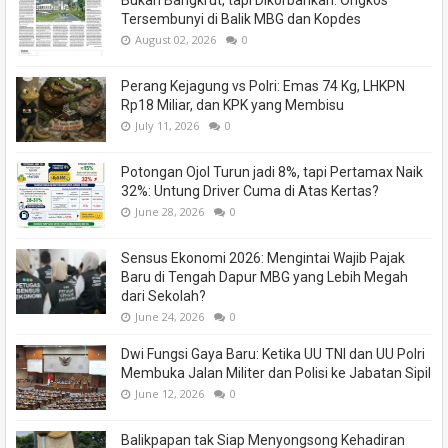
Bukan Bangkrut, tapi Dikorbankan: Ongkos
Tersembunyi di Balik MBG dan Kopdes
August 02, 2026
0
Perang Kejagung vs Polri: Emas 74 Kg, LHKPN
Rp18 Miliar, dan KPK yang Membisu
July 11, 2026
0
Potongan Ojol Turun jadi 8%, tapi Pertamax Naik
32%: Untung Driver Cuma di Atas Kertas?
June 28, 2026
0
Sensus Ekonomi 2026: Mengintai Wajib Pajak
Baru di Tengah Dapur MBG yang Lebih Megah
dari Sekolah?
June 24, 2026
0
Dwi Fungsi Gaya Baru: Ketika UU TNI dan UU Polri
Membuka Jalan Militer dan Polisi ke Jabatan Sipil
June 12, 2026
0
Balikpapan tak Siap Menyongsong Kehadiran