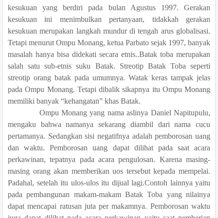
kesukuan yang berdiri pada bulan Agustus 1997. Gerakan
kesukuan ini menimbulkan pertanyaan, tidakkah gerakan
kesukuan merupakan langkah mundur di tengah arus globalisasi.
Tetapi menurut Ompu Monang, ketua Parbato sejak 1997, banyak
masalah hanya bisa didekati secara etnis..Batak toba merupakan
salah satu sub-etnis suku Batak. Streotip Batak Toba seperti
streotip orang batak pada umumnya. Watak keras tampak jelas
pada Ompu Monang. Tetapi dibalik sikapnya itu Ompu Monang
memiliki banyak “kehangatan” khas Batak.
Ompu Monang yang nama aslinya Daniel Napitupulu,
mengaku bahwa namanya sekarang diambil dari nama cucu
pertamanya. Sedangkan sisi negatifnya adalah pemborosan uang
dan waktu. Pemborosan uang dapat dilihat pada saat acara
perkawinan, tepatnya pada acara pengulosan. Karena masing-
masing orang akan memberikan uos tersebut kepada mempelai.
Padahal, setelah itu ulos-ulos itu dijual lagi.Contoh lainnya yaitu
pada pembangunan makam-makam Batak Toba yang nilainya
dapat mencapai ratusan juta per makamnya. Pemborosan waktu
juga dapat dilihat pada acara perkawinan yaitu saat pemberian