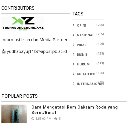
CONTRIBUTORS
TAGS
(220)
OPINI
(205)
NASIONAL
Informasi Iklan dan Media Partner :
(196)
VIRAL
📩 yudhabayuj11b@apps.ipb.ac.id
(138)
BISNIS
(113)
HUKUM
(106)
KULIAH IPB
(93)
INTERNASIONAL
POPULAR POSTS
Cara Mengatasi Rem Cakram Roda yang
Seret/Berat
1:55:00 PM
5