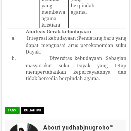
yang
berpindah
membawa
agama.
agama
kristiani
Analisis Gerak kebudayaan
a.
Integrasi kebudayaan
:
Pendatang baru yang
dapat menguasai arus perekonomian suku
Dayak.
b.
Diversitas kebudayaan
:
Sebagian
masyarakat suku Dayak yang tetap
mempertahankan kepercayaannya dan
tidak bersedia
berpindah agama.
TAGS:
KULIAH IPB
About yudhabjnugroho™️