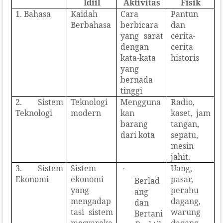
Idiil
Aktivitas
Fisik
1. Bahasa
Kaidah
Cara
Pantun
Berbahasa
berbicara
dan
yang sarat
cerita-
dengan
cerita
kata-kata
historis
yang
bernada
tinggi
2. Sistem
Teknologi
Mengguna
Radio,
Teknologi
modern
kan
kaset, jam
barang
tangan,
dari kota
sepatu,
mesin
jahit.
3. Sistem
Sistem
Uang,
·
Ekonomi
ekonomi
pasar,
Berlad
yang
perahu
ang
mengadap
dagang,
dan
tasi sistem
warung
Bertani
masyaraka
dagang