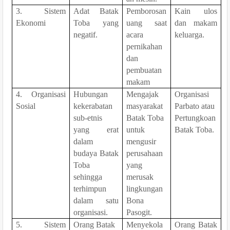
3. Sistem
Adat Batak
Pemborosan
Kain ulos
Ekonomi
Toba yang
uang saat
dan makam
negatif.
acara
keluarga.
pernikahan
dan
pembuatan
makam
4. Organisasi
H
ubungan
Mengajak
Organisasi
Sosial
kekerabata
n
masyarakat
Parbato atau
sub-etnis
Batak Toba
Pertungkoan
yang erat
untuk
Batak Toba.
dalam
mengusir
budaya Batak
perusahaan
Tob
a
yang
sehingga
merusak
terhimpun
lingkungan
dalam satu
Bona
organisasi.
Pasogit.
5.
Sistem
Orang Batak
Menyekola
Orang Batak