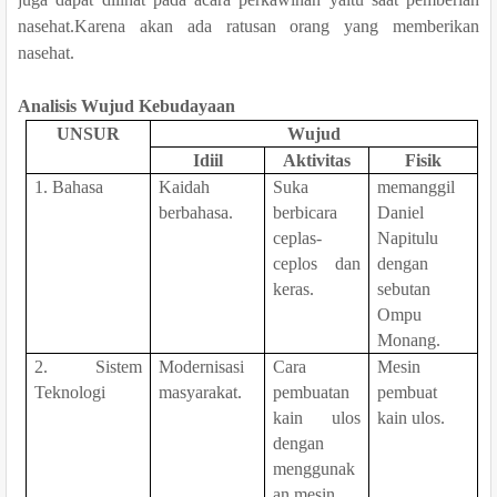
nasehat.Karena akan ada ratusan orang yang memberikan
nasehat.
Analisis Wujud Kebudayaan
UNSUR
Wujud
Idiil
Aktivitas
Fisik
1. Bahasa
Kaidah
Suka
memanggil
berbahasa.
berbicara
Daniel
ceplas-
Napitulu
ceplos dan
dengan
keras.
sebutan
Ompu
Monang.
2. Sistem
Modernisasi
Cara
Mesin
Teknologi
masyarakat.
pembuatan
pembuat
kain ulos
kain ulos.
dengan
menggunak
an mesin.