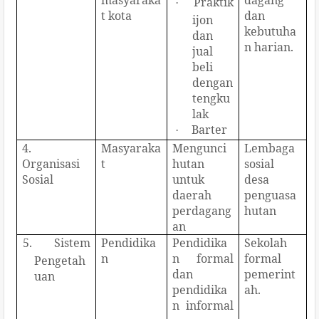
Praktik
·
t kota
dan
ijon
kebutuha
dan
n harian.
jual
beli
dengan
tengku
lak
Barter
·
4.
Masyaraka
Mengunci
Lembaga
Organisasi
t
hutan
sosial
Sosial
untuk
desa
daerah
penguasa
perdagang
hutan
an
5.
Sistem
Pendidika
Pendidika
Sekolah
n
n formal
formal
Pengetah
dan
pemerint
uan
pendidika
ah.
n informal