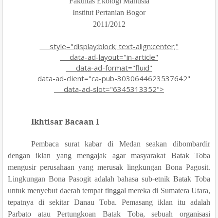
Fakultas Ekologi Manusia
Institut Pertanian Bogor
2011/2012
style="display:block; text-align:center;"
data-ad-layout="in-article"
data-ad-format="fluid"
data-ad-client="ca-pub-3030644623537642"
data-ad-slot="6345313352">
Ikhtisar Bacaan I
Pembaca surat kabar di Medan seakan dibombardir
dengan iklan yang mengajak agar masyarakat Batak Toba
mengusir perusahaan yang merusak lingkungan Bona Pagosit.
Lingkungan Bona Pasogit adalah bahasa sub-etnik Batak Toba
untuk menyebut daerah tempat tinggal mereka di Sumatera Utara,
tepatnya di sekitar Danau Toba. Pemasang iklan itu adalah
Parbato atau Pertungkoan Batak Toba, sebuah organisasi