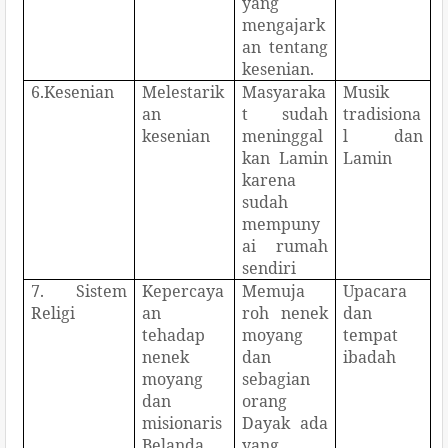
yang
mengajark
an tentang
kesenian.
6.Kesenian
Melestarik
Masyaraka
Musik
an
t sudah
tradisiona
kesenian
meninggal
l dan
kan Lamin
Lamin
karena
sudah
mempuny
ai rumah
sendiri
7. Sistem
Kepercaya
Memuja
Upacara
Religi
an
roh nenek
dan
tehadap
moyang
tempat
nenek
dan
ibadah
moyang
sebagian
dan
orang
misionaris
Dayak ada
Belanda
yang