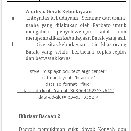
Analisis Gerak Kebudayaan
a.
Integritas kebudayaan :
Seminar dan usaha-
usaha yang dilakukan oleh Parbato untuk
mengatasi penyelewengan adat dan
mengembalikan kebudayaan Batak yang asli.
b.
Diversitas kebudayaan :
Ciri khas o
rang
Batak yang selalu
berbicara
ceplas-ceplos
dan berwatak keras
.
style="display:block; text-align:center;"
data-ad-layout="in-article"
data-ad-format="fluid"
data-ad-client="ca-pub-3030644623537642"
data-ad-slot="6345313352">
Ikhtisar Bacaan 2
Daerah pemukiman suku dayak Kenyah dan