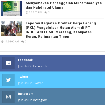
Menyamakan Penanggalan Muhammadiyah
dan Nahdhatul Ulama
3:06:00 PM
2
Laporan Kegiatan Praktek Kerja Lapang
(PKL) Pengelolaan Hutan Alam di PT
INHUTANI I UMH Meraang, Kabupaten
Berau, Kalimantan Timur
11:54:00 AM
0
Facebook
Join Us On Facebook
Twitter
Join Us On Twitter
Instagram
Join Us On Instagram