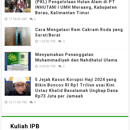
(PKL) Pengelolaan Hutan Alam di PT
INHUTANI I UMH Meraang, Kabupaten
Berau, Kalimantan Timur
11:54:00 AM
0
Cara Mengatasi Rem Cakram Roda yang
Seret/Berat
1:55:00 PM
5
Menyamakan Penanggalan
Muhammadiyah dan Nahdhatul Ulama
3:06:00 PM
2
5 Jejak Kasus Korupsi Haji 2024 yang
Bikin Boncos RI Rp1 Triliun usai Kini
Ustaz Khalid Basalamah Ungkap Dana
Rp73 Juta per Jamaah
12:11:00 PM
0
Kuliah IPB