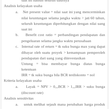
saat ini namun seluruh daurnya
.
Analisis kelayakan usaha
a.
Net present value = nilai saat ini yang mencerminkan
nilai keuntungan selama jangka waktu > jati 60 tahun,
seluruh keuntungan diperhitungkan dengan nilai uang
saat ini
b.
Benefit cost ratio = perbandingan pendapatan dan
pengeluaran selama jangka waktu perusahaan
c.
Internal rate of return = tk suku bunga max yang dapat
dibayar oleh suatu proyek > kemampuan pemperoleh
pendapatan dari uang yang diinvestasikan
Untung = bisa membayar bunga diatas bunga
ketentuan
IRR = tk suku bunga bila BCR terdiskonto = nol
.
Kriteria kelayakan usaha
a.
Layak = NPV > 0,,,BCR > 1,,,IRR > suku bunga
(discount rate)
.
Analisis sensitivitas
a.
untuk melihat sejauh mana perubahan harga produk