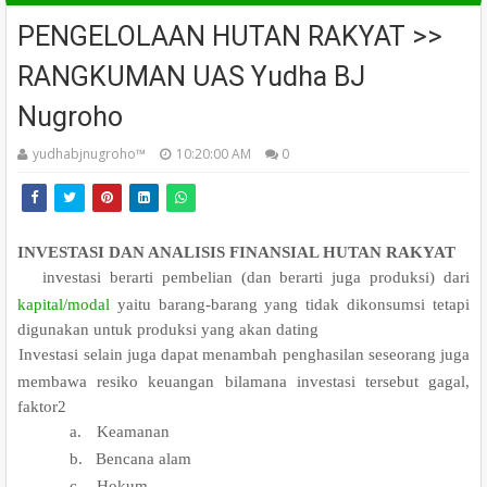
PENGELOLAAN HUTAN RAKYAT >>
RANGKUMAN UAS Yudha BJ
Nugroho
yudhabjnugroho™️
10:20:00 AM
0
INVESTASI DAN ANALISIS FINANSIAL HUTAN RAKYAT
.
investasi berarti pembelian (dan berarti juga produksi) dari
kapital
/modal
yaitu barang-barang yang tidak dikonsumsi tetapi
digunakan untuk produksi yang akan dating
.
Investasi selain juga dapat menambah penghasilan seseorang juga
membawa resiko keuangan bilamana investasi tersebut gagal,
faktor2
a.
Keamanan
b.
Bencana alam
c.
Hokum