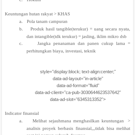
.
Keuntungan hutan rakyat > KHAS
a.
Pola tanam campuran
b.
Produk hasil tangible(terukur) = uang secara nyata,
dan intangible(tdk terukur) = jasling, iklim mikro dsb
c.
Jangka penanaman dan panen cukup lama =
perhitungkan biaya, investasi, teknik
style="display:block; text-align:center;"
data-ad-layout="in-article"
data-ad-format="fluid"
data-ad-client="ca-pub-3030644623537642"
data-ad-slot="6345313352">
.
Indicator finansial
a.
Melihat sejauhmana menghasilkan keuntungan >
analisis proyek berbasis finansial,,,tidak bisa melihat