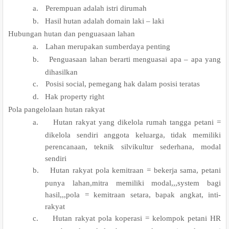
a.
Perempuan adalah istri dirumah
b.
Hasil hutan adalah domain laki – laki
.
Hubungan hutan dan penguasaan lahan
a.
Lahan merupakan sumberdaya penting
b.
Penguasaan lahan berarti menguasai apa – apa yang
dihasilkan
c.
Posisi social, pemegang hak dalam posisi teratas
d.
Hak property right
.
Pola pangelolaan hutan rakyat
a.
Hutan rakyat yang dikelola rumah tangga petani =
dikelola sendiri anggota keluarga, tidak memiliki
perencanaan, teknik silvikultur sederhana, modal
sendiri
b.
Hutan rakyat pola kemitraan = bekerja sama, petani
punya lahan,mitra memiliki modal,,,system bagi
hasil,,,pola = kemitraan setara, bapak angkat, inti-
rakyat
c.
Hutan rakyat pola koperasi = kelompok petani HR