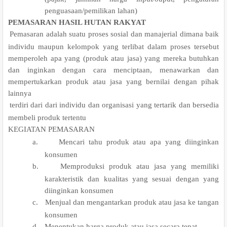
penguasaan/pemilikan lahan)
PEMASARAN HASIL HUTAN RAKYAT
.
Pemasaran adalah suatu proses sosial dan manajerial dimana baik
individu maupun kelompok yang terlibat dalam proses tersebut
memperoleh apa yang (produk atau jasa) yang mereka butuhkan
dan inginkan dengan cara menciptaan, menawarkan dan
mempertukarkan produk atau jasa yang bernilai dengan pihak
lainnya
.
terdiri dari dari individu dan organisasi yang tertarik dan bersedia
membeli produk tertentu
.
KEGIATAN PEMASARAN
a.
Mencari tahu produk atau apa yang diinginkan
konsumen
b.
Memproduksi produk atau jasa yang memiliki
karakteristik dan kualitas yang sesuai dengan yang
diinginkan konsumen
c.
Menjual dan mengantarkan produk atau jasa ke tangan
konsumen
d.
Menentukan harga produk atau jasa secara tepat