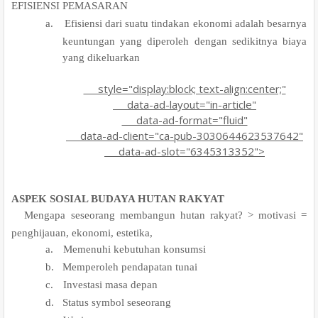
.
EFISIENSI PEMASARAN
a.
Efisiensi dari suatu tindakan ekonomi adalah besarnya
keuntungan yang diperoleh dengan sedikitnya biaya
yang dikeluarkan
style="display:block; text-align:center;"
data-ad-layout="in-article"
data-ad-format="fluid"
data-ad-client="ca-pub-3030644623537642"
data-ad-slot="6345313352">
ASPEK SOSIAL BUDAYA HUTAN RAKYAT
.
Mengapa seseorang membangun hutan rakyat? > motivasi =
penghijauan, ekonomi, estetika,
a.
Memenuhi kebutuhan konsumsi
b.
Memperoleh pendapatan tunai
c.
Investasi masa depan
d.
Status symbol seseorang