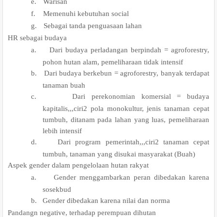
e.
Warisan
f.
Memenuhi kebutuhan social
g.
Sebagai tanda penguasaan lahan
.
HR sebagai budaya
a.
Dari budaya perladangan berpindah = agroforestry,
pohon hutan alam, pemeliharaan tidak intensif
b.
Dari budaya berkebun = agroforestry, banyak terdapat
tanaman buah
c.
Dari perekonomian komersial = budaya
kapitalis,,,ciri2 pola monokultur, jenis tanaman cepat
tumbuh, ditanam pada lahan yang luas, pemeliharaan
lebih intensif
d.
Dari program pemerintah,,,ciri2 tanaman cepat
tumbuh, tanaman yang disukai masyarakat (Buah)
.
Aspek gender dalam pengelolaan hutan rakyat
a.
Gender menggambarkan peran dibedakan karena
sosekbud
b.
Gender dibedakan karena nilai dan norma
.
Pandangn negative, terhadap perempuan dihutan