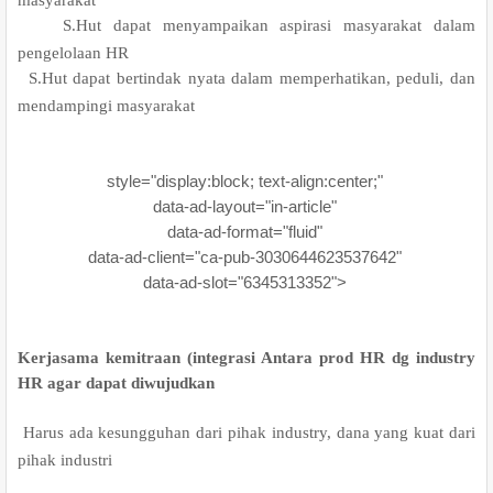
.
S.Hut dapat menyampaikan aspirasi masyarakat dalam
pengelolaan HR
.
S.Hut dapat bertindak nyata dalam memperhatikan, peduli, dan
mendampingi masyarakat
style="display:block; text-align:center;"
data-ad-layout="in-article"
data-ad-format="fluid"
data-ad-client="ca-pub-3030644623537642"
data-ad-slot="6345313352">
Kerjasama kemitraan (integrasi Antara prod HR dg industry
HR agar dapat diwujudkan
.
Harus ada kesungguhan dari pihak industry, dana yang kuat dari
pihak industri