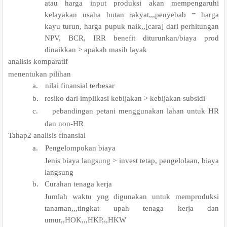
atau harga input produksi akan mempengaruhi
kelayakan usaha hutan rakyat,,,penyebab = harga
kayu turun, harga pupuk naik,,[cara] dari perhitungan
NPV, BCR, IRR benefit diturunkan/biaya prod
dinaikkan > apakah masih layak
.
analisis komparatif
menentukan pilihan
a.
nilai finansial terbesar
b.
resiko dari implikasi kebijakan > kebijakan subsidi
c.
pebandingan petani menggunakan lahan untuk HR
dan non-HR
.
Tahap2 analisis finansial
a.
Pengelompokan biaya
Jenis biaya langsung > invest tetap, pengelolaan, biaya
langsung
b.
Curahan tenaga kerja
Jumlah waktu yng digunakan untuk memproduksi
tanaman,,,tingkat upah tenaga kerja dan
umur,,HOK,,,HKP,,,HKW