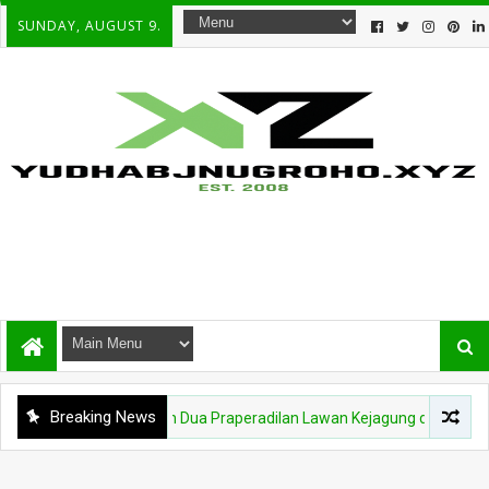
SUNDAY, AUGUST 9.
Breaking News
driansyah Ajukan Dua Praperadilan Lawan Kejagung dan Polri, Sidang 