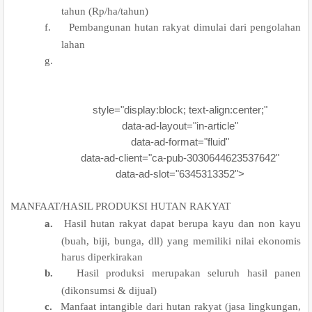
tahun (Rp/ha/tahun)
f.
Pembangunan hutan
rakyat dimulai dari
pengolahan
lahan
g.
style="display:block; text-align:center;"
data-ad-layout="in-article"
data-ad-format="fluid"
data-ad-client="ca-pub-3030644623537642"
data-ad-slot="6345313352">
1.
MANFAAT/HASIL PRODUKSI HUTAN RAKYAT
a.
Hasil hutan rakyat dapat berupa kayu dan non kayu
(buah, biji, bunga, dll) yang memiliki nilai ekonomis
harus diperkirakan
b.
Hasil produksi merupakan seluruh hasil panen
(dikonsumsi & dijual)
c.
Manfaat intangible dari hutan rakyat (jasa lingkungan,