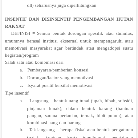
dll) seharusnya juga diperhitungkan
INSENTIF DAN DISINSENTIF PENGEMBANGAN HUTAN
RAKYAT
.
DEFINISI = Semua bentuk dorongan spesifik atau stimulus,
umumnya berasal institusi eksternal untuk mempengaruhi atau
memotivasi masyarakat agar bertindak atau mengadopsi suatu
kegiatan/program
.
Salah satu atau kombinasi dari
a.
Pembayaran/pemberian konsesi
b.
Dorongan/factor yang memotivasi
c.
Isyarat positif bersifat memotivasi
.
Tipe insentif
a.
Langsung = bentuk uang tunai (upah, hibah, subsidi,
pinjaman lunak); dalam bentuk barang (bantuan
pangan, sarana pertanian, ternak, bibit pohon); atau
kombinasi uang dan barang
b.
Tak langsung = berupa fiskal atau bentuk pengaturan
(pajak, jaminan harga input/ouput, pengaturan