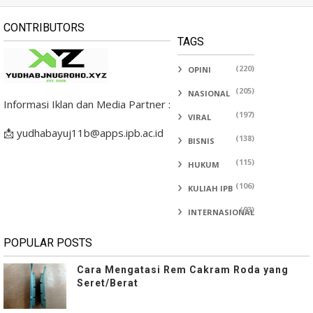
CONTRIBUTORS
TAGS
(220)
OPINI
(205)
NASIONAL
Informasi Iklan dan Media Partner :
(197)
VIRAL
📩 yudhabayuj11b@apps.ipb.ac.id
(138)
BISNIS
(115)
HUKUM
(106)
KULIAH IPB
(93)
INTERNASIONAL
POPULAR POSTS
Cara Mengatasi Rem Cakram Roda yang
Seret/Berat