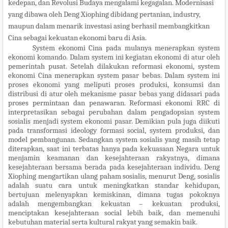
kedepan, dan Revolusi Budaya mengalami kegagalan. Modernisasi
yang dibawa oleh Deng Xiophing dibidang pertanian, industry,
maupun dalam menarik investasi asing berhasil membangkitkan
Cina sebagai kekuatan ekonomi baru di Asia.
System ekonomi Cina pada mulanya menerapkan system
ekonomi komando. Dalam system ini kegiatan ekonomi di atur oleh
pemerintah pusat. Setelah dilakukan reformasi ekonomi, system
ekonomi Cina menerapkan system pasar bebas. Dalam system ini
proses ekonomi yang meliputi proses produksi, konsumsi dan
distribusi di atur oleh mekanisme pasar bebas yang didasari pada
proses permintaan dan penawaran. Reformasi ekonomi RRC di
interpretasikan sebagai perubahan dalam pengadopsian system
sosialis menjadi system ekonomi pasar. Demikian pula juga diikuti
pada transformasi ideology formasi social, system produksi, dan
model pembangunan. Sedangkan system sosialis yang masih tetap
diterapkan, saat ini terbatas hanya pada kekuasaan Negara untuk
menjamin keamanan dan kesejahteraan rakyatnya, dimana
kesejahteraan bersama berada pada kesejahteraan individu. Deng
Xiophing mengartikan ulang paham sosialis, menurut Deng, sosialis
adalah suatu cara untuk meningkatkan standar kehidupan,
bertujuan melenyapkan kemiskinan, dimana tugas pokoknya
adalah mengembangkan kekuatan – kekuatan produksi,
menciptakan kesejahteraan social lebih baik, dan memenuhi
kebutuhan material serta kultural rakyat yang semakin baik.