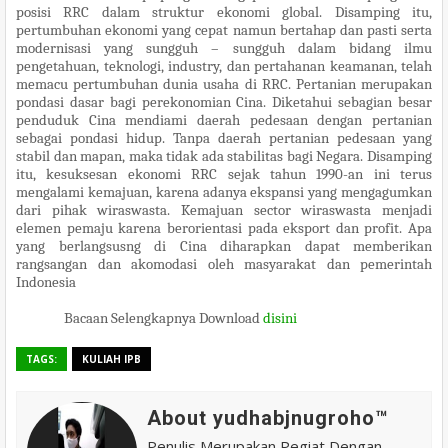
posisi RRC dalam struktur ekonomi global. Disamping itu,
pertumbuhan ekonomi yang cepat namun bertahap dan pasti serta
modernisasi yang sungguh – sungguh dalam bidang ilmu
pengetahuan, teknologi, industry, dan pertahanan keamanan, telah
memacu pertumbuhan dunia usaha di RRC. Pertanian merupakan
pondasi dasar bagi perekonomian Cina. Diketahui sebagian besar
penduduk Cina mendiami daerah pedesaan dengan pertanian
sebagai pondasi hidup. Tanpa daerah pertanian pedesaan yang
stabil dan mapan, maka tidak ada stabilitas bagi Negara. Disamping
itu, kesuksesan ekonomi RRC sejak tahun 1990-an ini terus
mengalami kemajuan, karena adanya ekspansi yang mengagumkan
dari pihak wiraswasta. Kemajuan sector wiraswasta menjadi
elemen pemaju karena berorientasi pada eksport dan profit. Apa
yang berlangsusng di Cina diharapkan dapat memberikan
rangsangan dan akomodasi oleh masyarakat dan pemerintah
Indonesia
Bacaan Selengkapnya Download
disini
TAGS:
KULIAH IPB
About yudhabjnugroho™️
Penulis Merupakan Pegiat Dengan