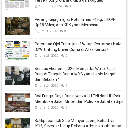
Tersembunyi di Balik MBG dan Kopdes
August 02, 2026
0
Perang Kejagung vs Polri: Emas 74 Kg, LHKPN
Rp18 Miliar, dan KPK yang Membisu
July 11, 2026
0
Potongan Ojol Turun jadi 8%, tapi Pertamax Naik
32%: Untung Driver Cuma di Atas Kertas?
June 28, 2026
0
Sensus Ekonomi 2026: Mengintai Wajib Pajak
Baru di Tengah Dapur MBG yang Lebih Megah
dari Sekolah?
June 24, 2026
0
Dwi Fungsi Gaya Baru: Ketika UU TNI dan UU Polri
Membuka Jalan Militer dan Polisi ke Jabatan Sipil
June 12, 2026
0
Balikpapan tak Siap Menyongsong Kehadiran
IKN?, Sekedar Hidup Bekerja Administratif tanpa