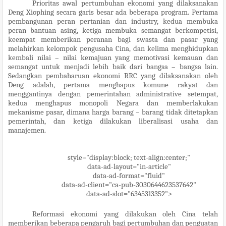
Prioritas awal pertumbuhan ekonomi yang dilaksanakan
Deng Xiophing secara garis besar ada beberapa program. Pertama
pembangunan peran pertanian dan industry, kedua membuka
peran bantuan asing, ketiga membuka semangat berkompetisi,
keempat memberikan peranan bagi swasta dan pasar yang
melahirkan kelompok pengusaha Cina, dan kelima menghidupkan
kembali nilai – nilai kemajuan yang memotivasi kemauan dan
semangat untuk menjadi lebih baik dari bangsa – bangsa lain.
Sedangkan pembaharuan ekonomi RRC yang dilaksanakan oleh
Deng adalah, pertama menghapus komune rakyat dan
menggantinya dengan pemerintahan administrative setempat,
kedua menghapus monopoli Negara dan memberlakukan
mekanisme pasar, dimana harga barang – barang tidak ditetapkan
pemerintah, dan ketiga dilakukan liberalisasi usaha dan
manajemen.
style="display:block; text-align:center;"
data-ad-layout="in-article"
data-ad-format="fluid"
data-ad-client="ca-pub-3030644623537642"
data-ad-slot="6345313352">
Reformasi ekonomi yang dilakukan oleh Cina telah
memberikan beberapa pengaruh bagi pertumbuhan dan penguatan