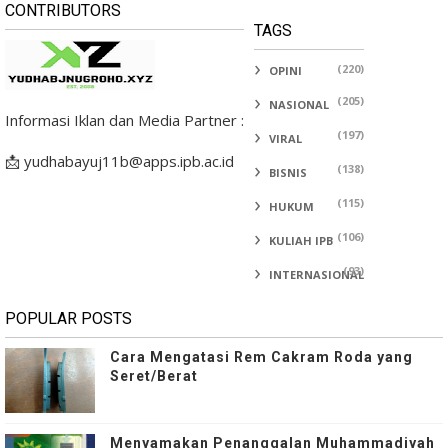
CONTRIBUTORS
TAGS
(220)
OPINI
(205)
NASIONAL
Informasi Iklan dan Media Partner :
(197)
VIRAL
📩 yudhabayuj11b@apps.ipb.ac.id
(138)
BISNIS
(115)
HUKUM
(106)
KULIAH IPB
(93)
INTERNASIONAL
POPULAR POSTS
Cara Mengatasi Rem Cakram Roda yang
Seret/Berat
Menyamakan Penanggalan Muhammadiyah