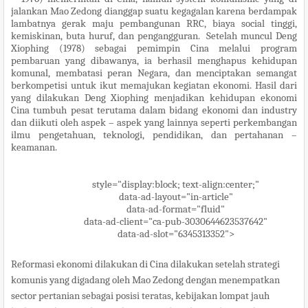
jalankan Mao Zedong dianggap suatu kegagalan karena berdampak
lambatnya gerak maju pembangunan RRC, biaya social tinggi,
kemiskinan, buta huruf, dan pengangguran. Setelah muncul Deng
Xiophing (1978) sebagai pemimpin Cina melalui program
pembaruan yang dibawanya, ia berhasil menghapus kehidupan
komunal, membatasi peran Negara, dan menciptakan semangat
berkompetisi untuk ikut memajukan kegiatan ekonomi. Hasil dari
yang dilakukan Deng Xiophing menjadikan kehidupan ekonomi
Cina tumbuh pesat terutama dalam bidang ekonomi dan industry
dan diikuti oleh aspek – aspek yang lainnya seperti perkembangan
ilmu pengetahuan, teknologi, pendidikan, dan pertahanan –
keamanan.
style="display:block; text-align:center;"
data-ad-layout="in-article"
data-ad-format="fluid"
data-ad-client="ca-pub-3030644623537642"
data-ad-slot="6345313352">
Reformasi ekonomi dilakukan di Cina dilakukan setelah strategi
komunis yang digadang oleh Mao Zedong dengan menempatkan
sector pertanian sebagai posisi teratas, kebijakan lompat jauh