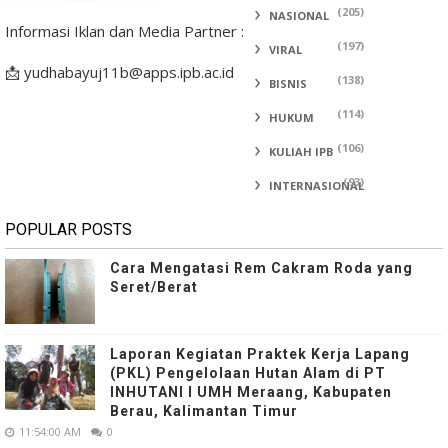
(205)
NASIONAL
Informasi Iklan dan Media Partner :
(197)
VIRAL
📩 yudhabayuj11b@apps.ipb.ac.id
(138)
BISNIS
(114)
HUKUM
(106)
KULIAH IPB
(93)
INTERNASIONAL
POPULAR POSTS
Cara Mengatasi Rem Cakram Roda yang
Seret/Berat
Laporan Kegiatan Praktek Kerja Lapang
(PKL) Pengelolaan Hutan Alam di PT
INHUTANI I UMH Meraang, Kabupaten
Berau, Kalimantan Timur
11:54:00 AM
0