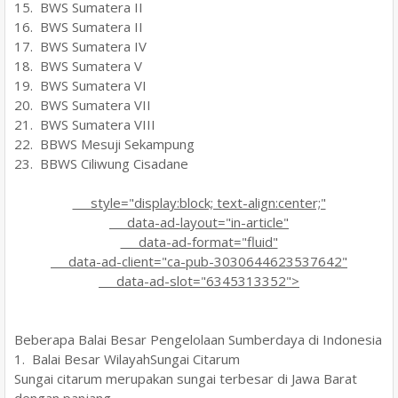
15. BWS Sumatera II
16. BWS Sumatera II
17. BWS Sumatera IV
18. BWS Sumatera V
19. BWS Sumatera VI
20. BWS Sumatera VII
21. BWS Sumatera VIII
22. BBWS Mesuji Sekampung
23. BBWS Ciliwung Cisadane
style="display:block; text-align:center;"
data-ad-layout="in-article"
data-ad-format="fluid"
data-ad-client="ca-pub-3030644623537642"
data-ad-slot="6345313352">
Beberapa Balai Besar Pengelolaan Sumberdaya di Indonesia
1. Balai Besar WilayahSungai Citarum
Sungai citarum merupakan sungai terbesar di Jawa Barat
dengan panjang