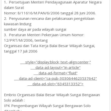
1. Persetujuan Menteri Pendayagunaan Aparatur Negara
dalam Surat
Nomor: 8/11616/M.PAN/6/2006 tanggal 28 Juni 2006.
2. Penyusunan rencana dan pelaksanaan pengelolaan
kawasan lindung
sumber daya air pada wilayah sungai
3. Peraturan Menteri Pekerjaan Umum Nomor:
12/PRT/M/2006, tentang
Organisasi dan Tata Kerja Balai Besar Wilayah Sungai,
tanggal 17 Juli 2006
style="display:block; text-align:center;"
data-ad-layout="in-article"
data-ad-format="fluid"
data-ad-client="ca-pub-3030644623537642"
data-ad-slot="6345313352">
Embrio Organisasi Balai Besar Wilayah Sungai Bengawan
Solo adalah :
IPK Pengembangan Wilayah Sungai Bengawan Solo
ditambah :