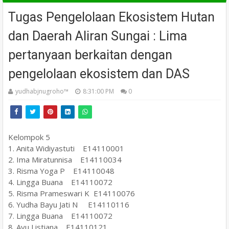
Tugas Pengelolaan Ekosistem Hutan
dan Daerah Aliran Sungai : Lima
pertanyaan berkaitan dengan
pengelolaan ekosistem dan DAS
yudhabjnugroho™️
8:31:00 PM
0
Kelompok 5
1. Anita Widiyastuti E14110001
2. Ima Miratunnisa E14110034
3. Risma Yoga P E14110048
4. Lingga Buana E14110072
5. Risma Prameswari K E14110076
6. Yudha Bayu Jati N E14110116
7. Lingga Buana E14110072
8. Ayu Listiana E14110121