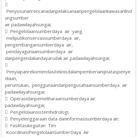

Penyusunanrencanadanpelaksanaanpengelolaankawasanlind
ungsumber
air padawilayahsungai;
 Pengelolaansumberdaya air yang
meliputikonservasisumberdaya air,
pengembangansumberdaya air,
pendayagunaansumberdaya air
danpengendaliandayarudak air padawilayahsungai;

Penyiapanrekomendasiteknisdalampemberianijinataspenye
diaan,
peruntukan, penggunaandanpengusahaansumberdaya air
padawilayahsungai;
 Operasidanpemeliharaansumberdaya air
padawilayahsungai;
 Pengelolaansistemhidrologi;
 Penyelenggaraan data daninformasisumberdaya air;
 Fasilitasikegiatan Tim
KoordinasiPengelolaanSumberDaya Air