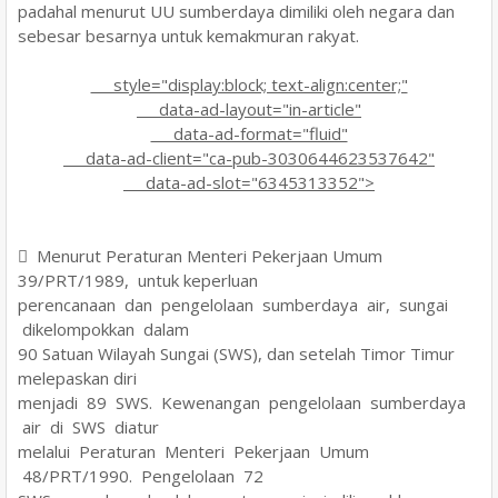
padahal menurut UU sumberdaya dimiliki oleh negara dan
sebesar besarnya untuk kemakmuran rakyat.
style="display:block; text-align:center;"
data-ad-layout="in-article"
data-ad-format="fluid"
data-ad-client="ca-pub-3030644623537642"
data-ad-slot="6345313352">
 Menurut Peraturan Menteri Pekerjaan Umum
39/PRT/1989, untuk keperluan
perencanaan dan pengelolaan sumberdaya air, sungai
dikelompokkan dalam
90 Satuan Wilayah Sungai (SWS), dan setelah Timor Timur
melepaskan diri
menjadi 89 SWS. Kewenangan pengelolaan sumberdaya
air di SWS diatur
melalui Peraturan Menteri Pekerjaan Umum
48/PRT/1990. Pengelolaan 72