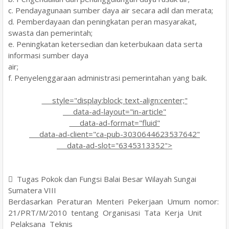
c. Pendayagunaan sumber daya air secara adil dan merata;
d. Pemberdayaan dan peningkatan peran masyarakat,
swasta dan pemerintah;
e. Peningkatan ketersedian dan keterbukaan data serta
informasi sumber daya
air;
f. Penyelenggaraan administrasi pemerintahan yang baik.
style="display:block; text-align:center;"
data-ad-layout="in-article"
data-ad-format="fluid"
data-ad-client="ca-pub-3030644623537642"
data-ad-slot="6345313352">
 Tugas Pokok dan Fungsi Balai Besar Wilayah Sungai
Sumatera VIII
Berdasarkan Peraturan Menteri Pekerjaan Umum nomor:
21/PRT/M/2010 tentang Organisasi Tata Kerja Unit
Pelaksana Teknis