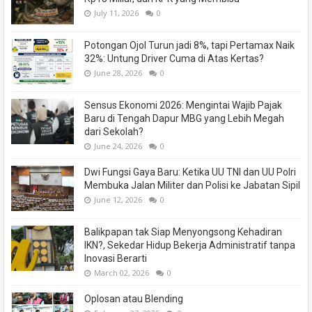
July 11, 2026
0
Potongan Ojol Turun jadi 8%, tapi Pertamax Naik
32%: Untung Driver Cuma di Atas Kertas?
June 28, 2026
0
Sensus Ekonomi 2026: Mengintai Wajib Pajak
Baru di Tengah Dapur MBG yang Lebih Megah
dari Sekolah?
June 24, 2026
0
Dwi Fungsi Gaya Baru: Ketika UU TNI dan UU Polri
Membuka Jalan Militer dan Polisi ke Jabatan Sipil
June 12, 2026
0
Balikpapan tak Siap Menyongsong Kehadiran
IKN?, Sekedar Hidup Bekerja Administratif tanpa
Inovasi Berarti
March 02, 2026
0
Oplosan atau Blending