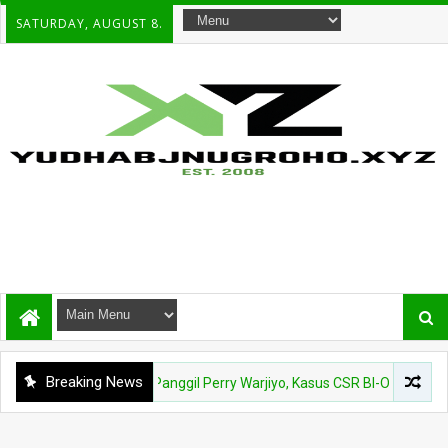
SATURDAY, AUGUST 8.
Breaking News
K Buka Peluang Panggil Perry Warjiyo, Kasus CSR BI-OJK Kembali Disor