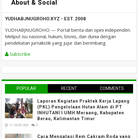
About & Social
YUDHABJNUGROHO.XYZ - EST. 2008
YUDHABJNUGROHO — Portal berita dan opini independen.
Meliput isu nasional, hukum, bisnis, dan dunia dengan
pendekatan jurnalistik yang jujur dan berimbang.
Subscribe
POPULAR
RECENT
COMMENTS
Laporan Kegiatan Praktek Kerja Lapang
(PKL) Pengelolaan Hutan Alam di PT
INHUTANI I UMH Meraang, Kabupaten
Berau, Kalimantan Timur
11:54:00 AM
0
Cara Mengatasi Rem Cakram Roda yang