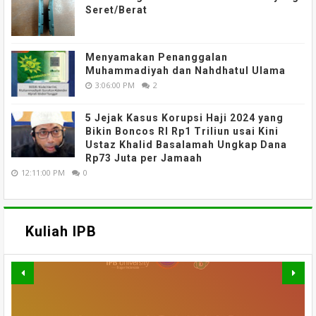
Seret/Berat
Menyamakan Penanggalan
Muhammadiyah dan Nahdhatul Ulama
3:06:00 PM
2
5 Jejak Kasus Korupsi Haji 2024 yang
Bikin Boncos RI Rp1 Triliun usai Kini
Ustaz Khalid Basalamah Ungkap Dana
Rp73 Juta per Jamaah
12:11:00 PM
0
Kuliah IPB
MATERI WEBINAR DARING :