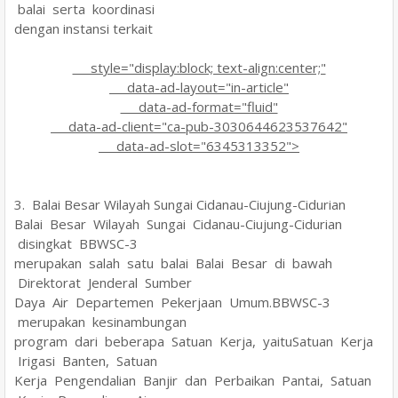
balai serta koordinasi
dengan instansi terkait
style="display:block; text-align:center;"
data-ad-layout="in-article"
data-ad-format="fluid"
data-ad-client="ca-pub-3030644623537642"
data-ad-slot="6345313352">
3. Balai Besar Wilayah Sungai Cidanau-Ciujung-Cidurian
Balai Besar Wilayah Sungai Cidanau-Ciujung-Cidurian
disingkat BBWSC-3
merupakan salah satu balai Balai Besar di bawah
Direktorat Jenderal Sumber
Daya Air Departemen Pekerjaan Umum.BBWSC-3
merupakan kesinambungan
program dari beberapa Satuan Kerja, yaituSatuan Kerja
Irigasi Banten, Satuan
Kerja Pengendalian Banjir dan Perbaikan Pantai, Satuan