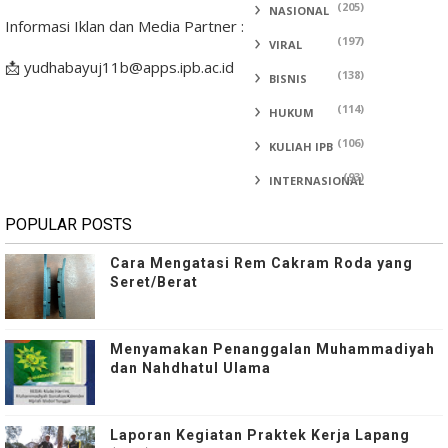
(205)
NASIONAL
Informasi Iklan dan Media Partner :
(197)
VIRAL
📩 yudhabayuj11b@apps.ipb.ac.id
(138)
BISNIS
(114)
HUKUM
(106)
KULIAH IPB
(93)
INTERNASIONAL
POPULAR POSTS
Cara Mengatasi Rem Cakram Roda yang
Seret/Berat
Menyamakan Penanggalan Muhammadiyah
dan Nahdhatul Ulama
Laporan Kegiatan Praktek Kerja Lapang