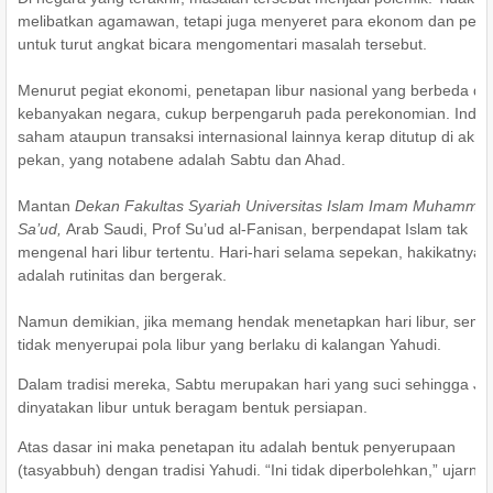
melibatkan agamawan, tetapi juga menyeret para ekonom dan pebi
untuk turut angkat bicara mengomentari masalah tersebut.
Menurut pegiat ekonomi, penetapan libur nasional yang berbeda d
kebanyakan negara, cukup berpengaruh pada perekonomian. Indek
saham ataupun transaksi internasional lainnya kerap ditutup di akhir
pekan, yang notabene adalah Sabtu dan Ahad.
Mantan
Dekan Fakultas Syariah Universitas Islam Imam Muhammad
Sa’ud,
Arab Saudi, Prof Su’ud al-Fanisan, berpendapat Islam tak
mengenal hari libur tertentu. Hari-hari selama sepekan, hakikatnya
adalah rutinitas dan bergerak.
Namun demikian, jika memang hendak menetapkan hari libur, seme
tidak menyerupai pola libur yang berlaku di kalangan Yahudi.
Dalam tradisi mereka, Sabtu merupakan hari yang suci sehingga J
dinyatakan libur untuk beragam bentuk persiapan.
Atas dasar ini maka penetapan itu adalah bentuk penyerupaan
(tasyabbuh) dengan tradisi Yahudi. “Ini tidak diperbolehkan,” ujarnya