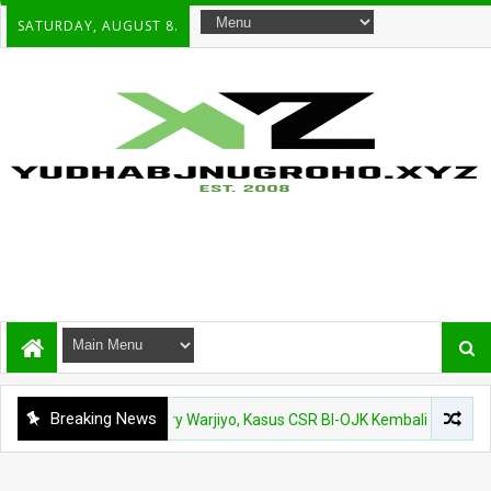
SATURDAY, AUGUST 8.
Breaking News
uang Panggil Perry Warjiyo, Kasus CSR BI-OJK Kembali Disorot