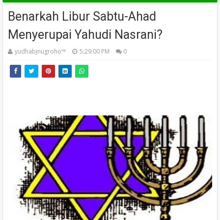
Benarkah Libur Sabtu-Ahad
Menyerupai Yahudi Nasrani?
yudhabjnugroho™️
5:29:00 PM
0