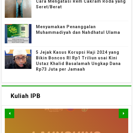
Cara Mengatasi Rem Cakram Roda yang
Seret/Berat
Menyamakan Penanggalan
Muhammadiyah dan Nahdhatul Ulama
5 Jejak Kasus Korupsi Haji 2024 yang
Bikin Boncos RI Rp1 Triliun usai Kini
Ustaz Khalid Basalamah Ungkap Dana
Rp73 Juta per Jamaah
Kuliah IPB
MATERI WEBINAR DARING :
MATERI WEBINAR DARING :
MATERI WEBINAR DARING :
FAHUTAN TALK SERIES 5 :