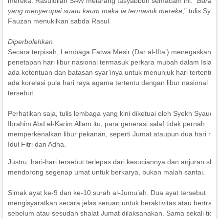
mereka. Rasulullah SAW melarang tasyabbuh semacam ini. “
Barang
yang menyerupai suatu kaum maka ia termasuk mereka
,” tulis Sye
Fauzan menukilkan sabda Rasul.
Diperbolehkan
Secara terpisah, Lembaga Fatwa Mesir (Dar al-Ifta’) menegaskan
penetapan hari libur nasional termasuk perkara mubah dalam Islam,
ada ketentuan dan batasan syar’inya untuk menunjuk hari tertentu. 
ada korelasi pula hari raya agama tertentu dengan libur nasional
tersebut.
Perhatikan saja, tulis lembaga yang kini diketuai oleh Syekh Syauqi
Ibrahim Abd el-Karim Allam itu, para generasi salaf tidak pernah
memperkenalkan libur pekanan, seperti Jumat ataupun dua hari ray
Idul Fitri dan Adha.
Justru, hari-hari tersebut terlepas dari kesuciannya dan anjuran shal
mendorong segenap umat untuk berkarya, bukan malah santai.
Simak ayat ke-9 dan ke-10 surah al-Jumu’ah. Dua ayat tersebut
mengisyaratkan secara jelas seruan untuk beraktivitas atau bertran
sebelum atau sesudah shalat Jumat dilaksanakan. Sama sekali tida