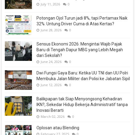
July 11, 2026
0
Potongan Ojol Turun jadi 8%, tapi Pertamax Naik
32%: Untung Driver Cuma di Atas Kertas?
June 28, 2026
0
Sensus Ekonomi 2026: Mengintai Wajib Pajak
Baru di Tengah Dapur MBG yang Lebih Megah
dari Sekolah?
June 24, 2026
0
Dwi Fungsi Gaya Baru: Ketika UU TNI dan UU Polri
Membuka Jalan Militer dan Polisi ke Jabatan Sipil
June 12, 2026
0
Balikpapan tak Siap Menyongsong Kehadiran
IKN?, Sekedar Hidup Bekerja Administratif tanpa
Inovasi Berarti
March 02, 2026
0
Oplosan atau Blending
February 27, 2025
0