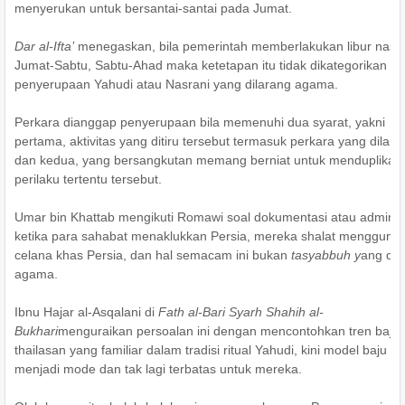
menyerukan untuk bersantai-santai pada Jumat.
Dar al-Ifta’
menegaskan, bila pemerintah memberlakukan libur nasio
Jumat-Sabtu, Sabtu-Ahad maka ketetapan itu tidak dikategorikan
penyerupaan Yahudi atau Nasrani yang dilarang agama.
Perkara dianggap penyerupaan bila memenuhi dua syarat, yakni
pertama, aktivitas yang ditiru tersebut termasuk perkara yang dilara
dan kedua, yang bersangkutan memang berniat untuk menduplikat
perilaku tertentu tersebut.
Umar bin Khattab mengikuti Romawi soal dokumentasi atau administ
ketika para sahabat menaklukkan Persia, mereka shalat mengguna
celana khas Persia, dan hal semacam ini bukan
tasyabbuh y
ang di
agama.
Ibnu Hajar al-Asqalani di
Fath al-Bari Syarh Shahih al-
Bukhari
menguraikan persoalan ini dengan mencontohkan tren baju 
thailasan yang familiar dalam tradisi ritual Yahudi, kini model baju itu
menjadi mode dan tak lagi terbatas untuk mereka.