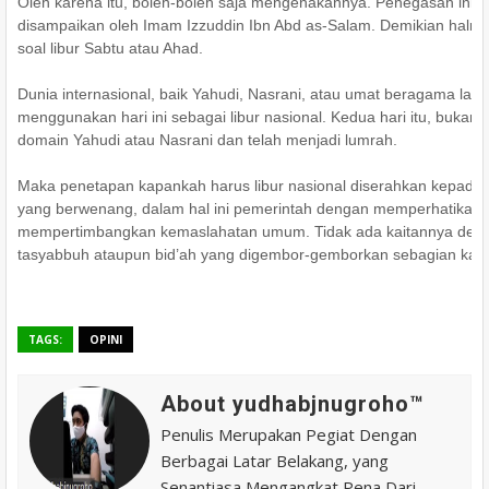
Oleh karena itu, boleh-boleh saja mengenakannya. Penegasan ini j
disampaikan oleh Imam Izzuddin Ibn Abd as-Salam. Demikian halny
soal libur Sabtu atau Ahad.
Dunia internasional, baik Yahudi, Nasrani, atau umat beragama lain
menggunakan hari ini sebagai libur nasional. Kedua hari itu, bukan l
domain Yahudi atau Nasrani dan telah menjadi lumrah.
Maka penetapan kapankah harus libur nasional diserahkan kepada 
yang berwenang, dalam hal ini pemerintah dengan memperhatikan
mempertimbangkan kemaslahatan umum. Tidak ada kaitannya den
tasyabbuh ataupun bid’ah yang digembor-gemborkan sebagian kal
TAGS:
OPINI
About yudhabjnugroho™️
Penulis Merupakan Pegiat Dengan
Berbagai Latar Belakang, yang
Senantiasa Mengangkat Pena Dari