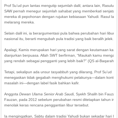
Prof Su’ud pun lantas mengutip sejumlah dalil, antara lain, Rasululla
SAW pernah menegur sejumlah sahabat yang
memberkati
senjata
mereka di pepohonan dengan rujukan kebiasaan Yahudi. Rasul lant
melarang mereka.
Selain dalil ini, ia berargumentasi pula bahwa perubahan hari libur
nasional itu, berarti mengubah pula tradisi yang baik beralih jelek.
Apalagi, Kamis merupakan hari yang sarat dengan keutamaan kar
dianjurkan berpuasa. Allah SWT berfirman, “Maukah kamu mengamb
yang rendah sebagai pengganti yang lebih baik?” (QS al-Baqarah [2
Tetapi, sekalipun ada unsur
tasyabbuh
yang dilarang, Prof Su’ud
menegaskan tidak gegabah menghukumi pelakunya—dalam kontek
masalah ini—dengan label fasik bahkan kafir.
Anggota
Dewan Ulama Senior Arab Saudi,
Syekh Shalih bin Fauzan 
Fauzan, pada 2012 sebelum perubahan resmi ditetapkan tahun ini
menolak keras rencana penggantian libur tersebut.
Ia mengingatkan, Sabtu dalam tradisi Yahudi bukan sekadar hari lib