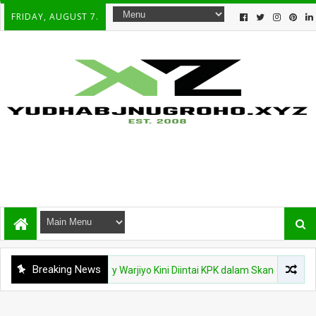
FRIDAY, AUGUST 7.
Breaking News
Mendadak, Perry Warjiyo Kini Diintai KPK dalam Skandal Dana CSR BI-