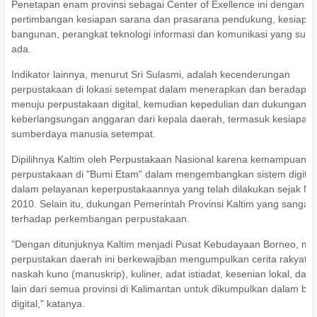
Penetapan enam provinsi sebagai Center of Exellence ini dengan
pertimbangan kesiapan sarana dan prasarana pendukung, kesiapa
bangunan, perangkat teknologi informasi dan komunikasi yang sud
ada.
Indikator lainnya, menurut Sri Sulasmi, adalah kecenderungan
perpustakaan di lokasi setempat dalam menerapkan dan beradapta
menuju perpustakaan digital, kemudian kepedulian dan dukungan
keberlangsungan anggaran dari kepala daerah, termasuk kesiapan
sumberdaya manusia setempat.
Dipilihnya Kaltim oleh Perpustakaan Nasional karena kemampuan
perpustakaan di "Bumi Etam" dalam mengembangkan sistem digital
dalam pelayanan keperpustakaannya yang telah dilakukan sejak Me
2010. Selain itu, dukungan Pemerintah Provinsi Kaltim yang sangat
terhadap perkembangan perpustakaan.
"Dengan ditunjuknya Kaltim menjadi Pusat Kebudayaan Borneo, ma
perpustakan daerah ini berkewajiban mengumpulkan cerita rakyat,
naskah kuno (manuskrip), kuliner, adat istiadat, kesenian lokal, dan l
lain dari semua provinsi di Kalimantan untuk dikumpulkan dalam be
digital," katanya.