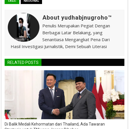
TAGS:
NASIONAL
About yudhabjnugroho™️
Penulis Merupakan Pegiat Dengan
Berbagai Latar Belakang, yang
Senantiasa Mengangkat Pena Dari
Hasil Investigasi Jurnalistik, Demi Sebuah Literasi
RELATED POSTS
Di Balik Medali Kehormatan dari Thailand, Ada Tawaran