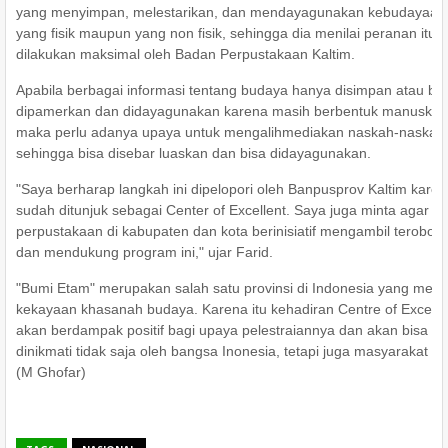
yang menyimpan, melestarikan, dan mendayagunakan kebudayaan 
yang fisik maupun yang non fisik, sehingga dia menilai peranan itu 
dilakukan maksimal oleh Badan Perpustakaan Kaltim.
Apabila berbagai informasi tentang budaya hanya disimpan atau be
dipamerkan dan didayagunakan karena masih berbentuk manuskrip
maka perlu adanya upaya untuk mengalihmediakan naskah-naskah 
sehingga bisa disebar luaskan dan bisa didayagunakan.
"Saya berharap langkah ini dipelopori oleh Banpusprov Kaltim kare
sudah ditunjuk sebagai Center of Excellent. Saya juga minta agar
perpustakaan di kabupaten dan kota berinisiatif mengambil terobos
dan mendukung program ini," ujar Farid.
"Bumi Etam" merupakan salah satu provinsi di Indonesia yang memil
kekayaan khasanah budaya. Karena itu kehadiran Centre of Excelle
akan berdampak positif bagi upaya pelestraiannya dan akan bisa
dinikmati tidak saja oleh bangsa Inonesia, tetapi juga masyarakat du
(M Ghofar)