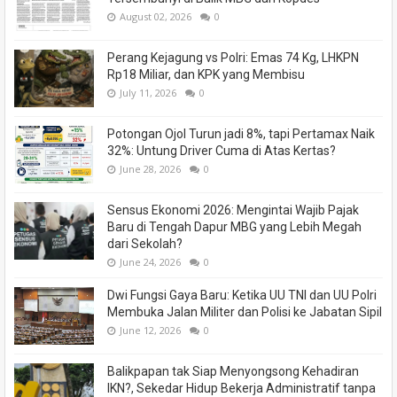
August 02, 2026
0
Perang Kejagung vs Polri: Emas 74 Kg, LHKPN
Rp18 Miliar, dan KPK yang Membisu
July 11, 2026
0
Potongan Ojol Turun jadi 8%, tapi Pertamax Naik
32%: Untung Driver Cuma di Atas Kertas?
June 28, 2026
0
Sensus Ekonomi 2026: Mengintai Wajib Pajak
Baru di Tengah Dapur MBG yang Lebih Megah
dari Sekolah?
June 24, 2026
0
Dwi Fungsi Gaya Baru: Ketika UU TNI dan UU Polri
Membuka Jalan Militer dan Polisi ke Jabatan Sipil
June 12, 2026
0
Balikpapan tak Siap Menyongsong Kehadiran
IKN?, Sekedar Hidup Bekerja Administratif tanpa