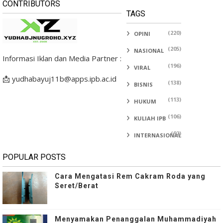
CONTRIBUTORS
TAGS
(220)
OPINI
(205)
NASIONAL
Informasi Iklan dan Media Partner :
(196)
VIRAL
📩 yudhabayuj11b@apps.ipb.ac.id
(138)
BISNIS
(113)
HUKUM
(106)
KULIAH IPB
(92)
INTERNASIONAL
POPULAR POSTS
Cara Mengatasi Rem Cakram Roda yang
Seret/Berat
Menyamakan Penanggalan Muhammadiyah