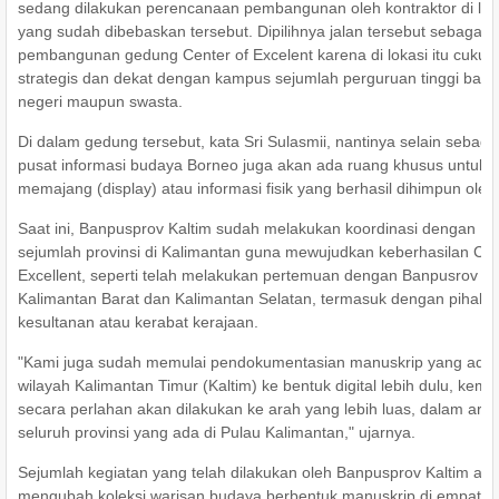
sedang dilakukan perencanaan pembangunan oleh kontraktor di la
yang sudah dibebaskan tersebut. Dipilihnya jalan tersebut sebagai l
pembangunan gedung Center of Excelent karena di lokasi itu cukup
strategis dan dekat dengan kampus sejumlah perguruan tinggi baik
negeri maupun swasta.
Di dalam gedung tersebut, kata Sri Sulasmii, nantinya selain sebaga
pusat informasi budaya Borneo juga akan ada ruang khusus untuk
memajang (display) atau informasi fisik yang berhasil dihimpun oleh 
Saat ini, Banpusprov Kaltim sudah melakukan koordinasi dengan
sejumlah provinsi di Kalimantan guna mewujudkan keberhasilan Cen
Excellent, seperti telah melakukan pertemuan dengan Banpusrov
Kalimantan Barat dan Kalimantan Selatan, termasuk dengan pihak
kesultanan atau kerabat kerajaan.
"Kami juga sudah memulai pendokumentasian manuskrip yang ada 
wilayah Kalimantan Timur (Kaltim) ke bentuk digital lebih dulu, kemu
secara perlahan akan dilakukan ke arah yang lebih luas, dalam arti
seluruh provinsi yang ada di Pulau Kalimantan," ujarnya.
Sejumlah kegiatan yang telah dilakukan oleh Banpusprov Kaltim ad
mengubah koleksi warisan budaya berbentuk manuskrip di empat