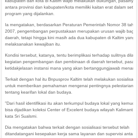
kabupaten dan kota di Kaltim wajib melakukan dukungan, pasalnya
antara provinsi dan kabupaten/kota memiliki kaitan erat dalam setia
program yang dijalankan.
Ia mengatakan, berdasarkan Peraturan Pemerintah Nomor 38 tahu
2007, pengembangan perpustakaan merupakan urusan wajib bagi
daerah, tetapi hingga kini masih ada dua kabupaten di Kaltim yang
melaksanakan kewajiban itu.
Kondisi tersebut, katanya, tentu berimplikasi terhadap sulitnya dilak
kegiatan pengembangan dan pembinaan di daerah tersebut, pasal
ketidakjelasan instansi mana yang akan bertanggungjawab menang
Terkait dengan hal itu Bnpusprov Kaltim telah melakukan sosialisasi,
untuk memberikan pemahaman mengenai pentingnya pelestarian n
tentang kearifan lokal dan budaya.
"Dari hasil identifikasi itu akan terkumpul budaya lokal yang kemudi
bisa dijadikan koleksi Center of Excelent budaya wilayah Kalimantan
kata Sri Sualsmi.
Dia mengatakan bahwa terkait dengan sosialisasi tersebut telah
ditandatangani kesepakan kerja sama layanan dan supervisi antara