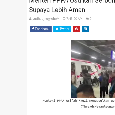
Menteri PPPA Usulkan Gerbon
Supaya Lebih Aman
yudhabjnugroho™️
7:43:00 AM
0
Facebook
Twitter
Menteri PPPA Arifah Fauzi mengusulkan ge
(Threads/evanleonar