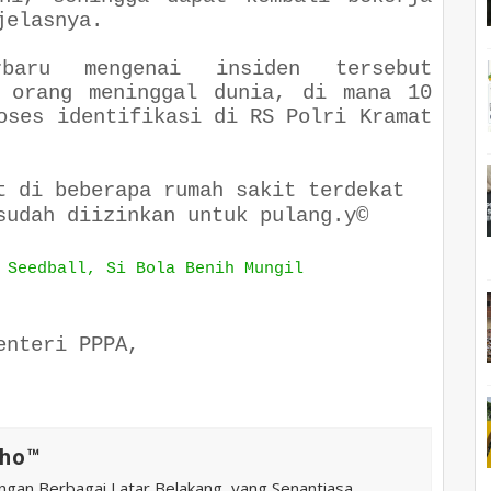
 jelasnya.
baru mengenai insiden tersebut
5 orang meninggal dunia, di mana 10
oses identifikasi di RS Polri Kramat
t di beberapa rumah sakit terdekat
sudah diizinkan untuk pulang.y©
 Seedball, Si Bola Benih Mungil
enteri PPPA,
ho™️
ngan Berbagai Latar Belakang, yang Senantiasa