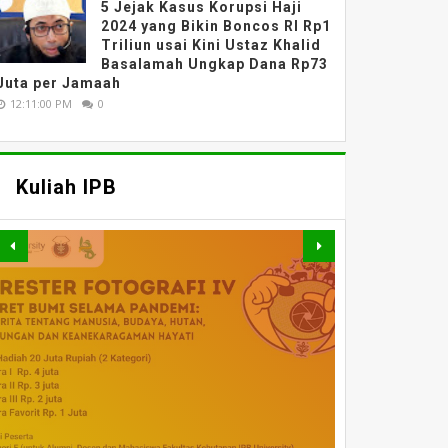
5 Jejak Kasus Korupsi Haji
2024 yang Bikin Boncos RI Rp1
Triliun usai Kini Ustaz Khalid
Basalamah Ungkap Dana Rp73
Juta per Jamaah
12:11:00 PM
0
Kuliah IPB
MATERI WEBINAR
DARING : FAHUTAN TALK
MATERI WEBINAR
MATERI WEBINAR
SERIES 5 : PELUANG DAN
MATERI KULIAH UMUM
DARING : PENGAJIAN
WEBINAR NASIONAL
DARING : EVALUASI
Kuliah IPB