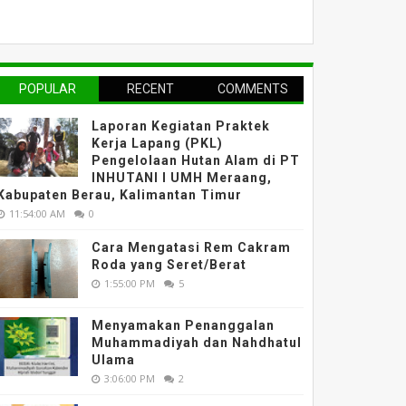
POPULAR
RECENT
COMMENTS
Laporan Kegiatan Praktek
Kerja Lapang (PKL)
Pengelolaan Hutan Alam di PT
INHUTANI I UMH Meraang,
Kabupaten Berau, Kalimantan Timur
11:54:00 AM
0
Cara Mengatasi Rem Cakram
Roda yang Seret/Berat
1:55:00 PM
5
Menyamakan Penanggalan
Muhammadiyah dan Nahdhatul
Ulama
3:06:00 PM
2