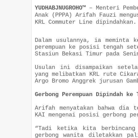
YUDHABJNUGROHO™
–
Menteri Pemb
Anak (PPPA) Arifah Fauzi mengu
KRL Commuter Line dipindahkan
Dalam usulannya, ia meminta k
perempuan ke posisi tengah set
Stasiun Bekasi Timur pada Sen
Usulan ini disampaikan setel
yang melibatkan KRL rute Cikar
Argo Bromo Anggrek jurusan Ga
Gerbong Perempuan Dipindah ke 
Arifah menyatakan bahwa dia t
KAI mengenai posisi gerbong p
“Tadi ketika kita berbincang
gerbong wanita diletakkan pa