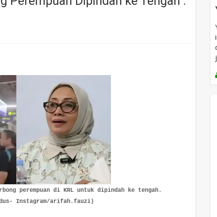
g Perempuan Dipindah ke Tengah :
rbong perempuan di KRL untuk dipindah ke tengah. 
dus- Instagram/arifah.fauzi)