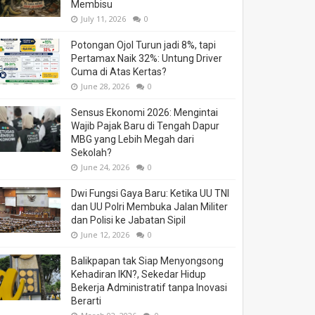
Membisu
July 11, 2026
0
Potongan Ojol Turun jadi 8%, tapi
Pertamax Naik 32%: Untung Driver
Cuma di Atas Kertas?
June 28, 2026
0
Sensus Ekonomi 2026: Mengintai
Wajib Pajak Baru di Tengah Dapur
MBG yang Lebih Megah dari
Sekolah?
June 24, 2026
0
Dwi Fungsi Gaya Baru: Ketika UU TNI
dan UU Polri Membuka Jalan Militer
dan Polisi ke Jabatan Sipil
June 12, 2026
0
Balikpapan tak Siap Menyongsong
Kehadiran IKN?, Sekedar Hidup
Bekerja Administratif tanpa Inovasi
Berarti