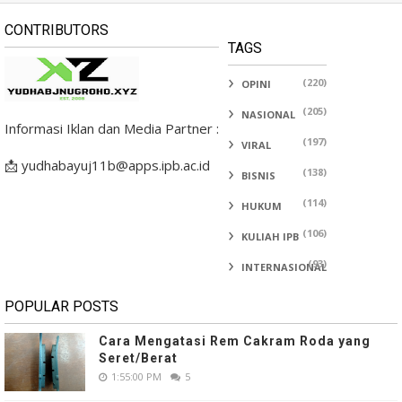
CONTRIBUTORS
TAGS
(220)
OPINI
(205)
NASIONAL
Informasi Iklan dan Media Partner :
(197)
VIRAL
📩 yudhabayuj11b@apps.ipb.ac.id
(138)
BISNIS
(114)
HUKUM
(106)
KULIAH IPB
(93)
INTERNASIONAL
POPULAR POSTS
Cara Mengatasi Rem Cakram Roda yang
Seret/Berat
1:55:00 PM
5