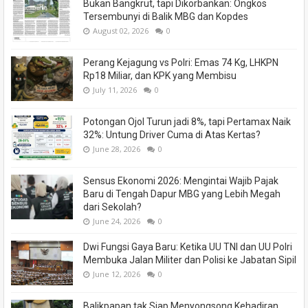
Bukan Bangkrut, tapi Dikorbankan: Ongkos
Tersembunyi di Balik MBG dan Kopdes
August 02, 2026
0
Perang Kejagung vs Polri: Emas 74 Kg, LHKPN
Rp18 Miliar, dan KPK yang Membisu
July 11, 2026
0
Potongan Ojol Turun jadi 8%, tapi Pertamax Naik
32%: Untung Driver Cuma di Atas Kertas?
June 28, 2026
0
Sensus Ekonomi 2026: Mengintai Wajib Pajak
Baru di Tengah Dapur MBG yang Lebih Megah
dari Sekolah?
June 24, 2026
0
Dwi Fungsi Gaya Baru: Ketika UU TNI dan UU Polri
Membuka Jalan Militer dan Polisi ke Jabatan Sipil
June 12, 2026
0
Balikpapan tak Siap Menyongsong Kehadiran