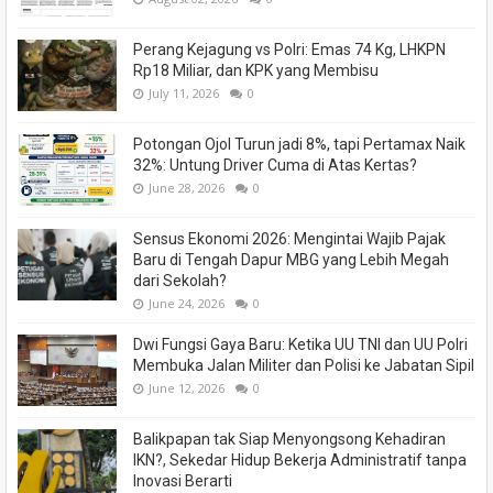
Perang Kejagung vs Polri: Emas 74 Kg, LHKPN
Rp18 Miliar, dan KPK yang Membisu
July 11, 2026
0
Potongan Ojol Turun jadi 8%, tapi Pertamax Naik
32%: Untung Driver Cuma di Atas Kertas?
June 28, 2026
0
Sensus Ekonomi 2026: Mengintai Wajib Pajak
Baru di Tengah Dapur MBG yang Lebih Megah
dari Sekolah?
June 24, 2026
0
Dwi Fungsi Gaya Baru: Ketika UU TNI dan UU Polri
Membuka Jalan Militer dan Polisi ke Jabatan Sipil
June 12, 2026
0
Balikpapan tak Siap Menyongsong Kehadiran
IKN?, Sekedar Hidup Bekerja Administratif tanpa
Inovasi Berarti