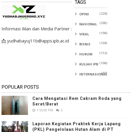
TAGS
(220)
OPINI
(205)
NASIONAL
Informasi Iklan dan Media Partner :
(196)
VIRAL
📩 yudhabayuj11b@apps.ipb.ac.id
(138)
BISNIS
(112)
HUKUM
(106)
KULIAH IPB
(92)
INTERNASIONAL
POPULAR POSTS
Cara Mengatasi Rem Cakram Roda yang
Seret/Berat
1:55:00 PM
5
Laporan Kegiatan Praktek Kerja Lapang
(PKL) Pengelolaan Hutan Alam di PT