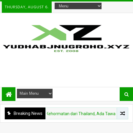
THURSDAY, AUGUST 6.
Breaking News
Di Balik Medali Kehormatan dari Thailand, Ada Tawaran Strategis un