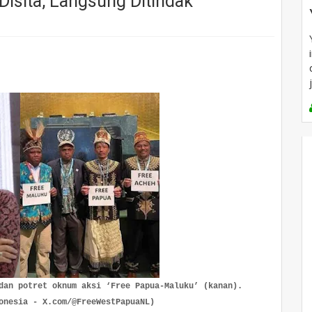
isita, Langsung Ditindak
dan potret oknum aksi ‘Free Papua-Maluku’ (kanan). 
onesia - X.com/@FreeWestPapuaNL)