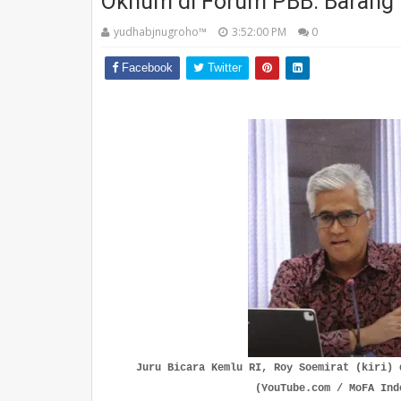
Oknum di Forum PBB: Barang D
yudhabjnugroho™️
3:52:00 PM
0
Facebook
Twitter
Juru Bicara Kemlu RI, Roy Soemirat (kiri) 
(YouTube.com / MoFA Ind