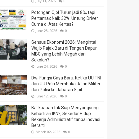
July 11, 2026
0
Potongan Ojol Turun jadi 8%, tapi
Pertamax Naik 32%: Untung Driver
Cuma di Atas Kertas?
June 28, 2026
0
Sensus Ekonomi 2026: Mengintai
Wajib Pajak Baru di Tengah Dapur
MBG yang Lebih Megah dari
Sekolah?
June 24, 2026
0
Dwi Fungsi Gaya Baru: Ketika UU TNI
dan UU Polri Membuka Jalan Militer
dan Polisi ke Jabatan Sipil
June 12, 2026
0
Balikpapan tak Siap Menyongsong
Kehadiran IKN?, Sekedar Hidup
Bekerja Administratif tanpa Inovasi
Berarti
March 02, 2026
0