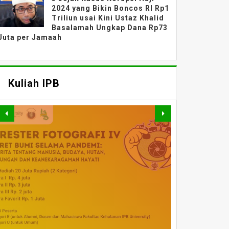
2024 yang Bikin Boncos RI Rp1
Triliun usai Kini Ustaz Khalid
Basalamah Ungkap Dana Rp73
Juta per Jamaah
Kuliah IPB
MATERI WEBINAR
DARING : FAHUTAN TALK
MATERI WEBINAR
MATERI WEBINAR
SERIES 5 : PELUANG DAN
MATERI KULIAH UMUM
DARING : PENGAJIAN
WEBINAR NASIONAL
DARING : EVALUASI
LAUNCHING HAPKA XVIII
PENERAPAN TEKNOLOGI
PERHUTANAN SOSIAL :
DARING : ETIKA, SAINS,
MATERI KULIAH UMUM
SERI III : PERAN SERTA
TANTANGAN MULTI