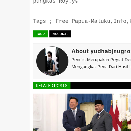
pungkas Roy.y©
Tags ; Free Papua-Maluku,Info,
TAGS:
NASIONAL
About yudhabjnugro
Penulis Merupakan Pegiat De
Mengangkat Pena Dari Hasil In
RELATED POSTS