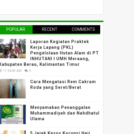
POPULAR
RECENT
COMMENTS
Laporan Kegiatan Praktek
Kerja Lapang (PKL)
Pengelolaan Hutan Alam di PT
INHUTANI I UMH Meraang,
Kabupaten Berau, Kalimantan Timur
11:54:00 AM
0
Cara Mengatasi Rem Cakram
Roda yang Seret/Berat
Menyamakan Penanggalan
Muhammadiyah dan Nahdhatul
Ulama
5 Jejak Kasus Korupsi Haji