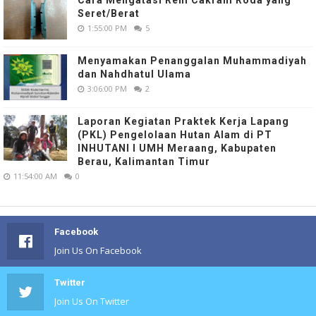
Seret/Berat
1:55:00 PM
5
Menyamakan Penanggalan Muhammadiyah
dan Nahdhatul Ulama
3:06:00 PM
2
Laporan Kegiatan Praktek Kerja Lapang
(PKL) Pengelolaan Hutan Alam di PT
INHUTANI I UMH Meraang, Kabupaten
Berau, Kalimantan Timur
11:54:00 AM
0
Facebook
Join Us On Facebook
Twitter
Join Us On Twitter