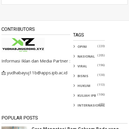
CONTRIBUTORS
TAGS
(220)
OPINI
(205)
NASIONAL
Informasi Iklan dan Media Partner :
(196)
VIRAL
📩 yudhabayuj11b@apps.ipb.ac.id
(138)
BISNIS
(113)
HUKUM
(106)
KULIAH IPB
(93)
INTERNASIONAL
POPULAR POSTS
Cara Mengatasi Rem Cakram Roda yang