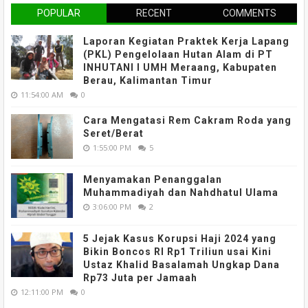
POPULAR
RECENT
COMMENTS
Laporan Kegiatan Praktek Kerja Lapang
(PKL) Pengelolaan Hutan Alam di PT
INHUTANI I UMH Meraang, Kabupaten
Berau, Kalimantan Timur
11:54:00 AM
0
Cara Mengatasi Rem Cakram Roda yang
Seret/Berat
1:55:00 PM
5
Menyamakan Penanggalan
Muhammadiyah dan Nahdhatul Ulama
3:06:00 PM
2
5 Jejak Kasus Korupsi Haji 2024 yang
Bikin Boncos RI Rp1 Triliun usai Kini
Ustaz Khalid Basalamah Ungkap Dana
Rp73 Juta per Jamaah
12:11:00 PM
0