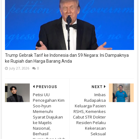
Trump Gebrak Tarif ke Indonesia dan 59 Negara: Ini Dampaknya
ke Rupiah dan Harga Barang Anda
July 27, 2026
0
PREVIOUS
NEXT
Petisi UU
Imbas
Pencegahan Kim
Rudapaksa
Soo-hyun
Keluarga Pasien
Memenuhi
RSHS, Kemenkes
Syarat Diajukan
Cabut STR Dokter
ke Majelis
Residen Pelaku
Nasional,
Kekerasan
Berhasil
Seksual