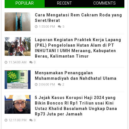
POPULAR
RECENT
COMMENTS
Cara Mengatasi Rem Cakram Roda yang
Seret/Berat
1:55:00 PM
5
Laporan Kegiatan Praktek Kerja Lapang
(PKL) Pengelolaan Hutan Alam di PT
INHUTANI I UMH Meraang, Kabupaten
Berau, Kalimantan Timur
11:54:00 AM
0
Menyamakan Penanggalan
Muhammadiyah dan Nahdhatul Ulama
3:06:00 PM
2
5 Jejak Kasus Korupsi Haji 2024 yang
Bikin Boncos RI Rp1 Triliun usai Kini
Ustaz Khalid Basalamah Ungkap Dana
Rp73 Juta per Jamaah
12:11:00 PM
0