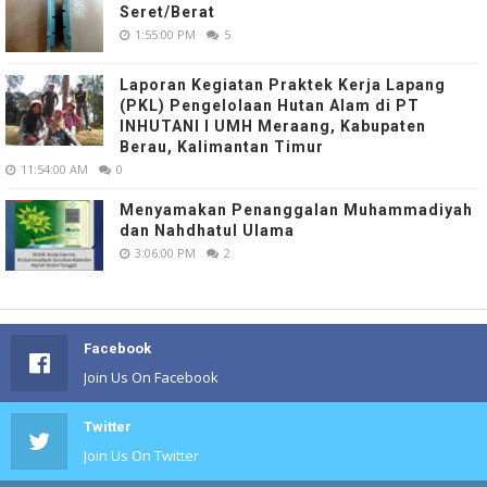
Seret/Berat
1:55:00 PM
5
Laporan Kegiatan Praktek Kerja Lapang
(PKL) Pengelolaan Hutan Alam di PT
INHUTANI I UMH Meraang, Kabupaten
Berau, Kalimantan Timur
11:54:00 AM
0
Menyamakan Penanggalan Muhammadiyah
dan Nahdhatul Ulama
3:06:00 PM
2
Facebook
Join Us On Facebook
Twitter
Join Us On Twitter