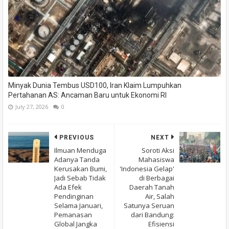
Minyak Dunia Tembus USD100, Iran Klaim Lumpuhkan
Pertahanan AS: Ancaman Baru untuk Ekonomi RI
July 27, 2026
0
PREVIOUS
NEXT
Ilmuan Menduga
Soroti Aksi
Adanya Tanda
Mahasiswa
Kerusakan Bumi,
'Indonesia Gelap'
Jadi Sebab Tidak
di Berbagai
Ada Efek
Daerah Tanah
Pendinginan
Air, Salah
Selama Januari,
Satunya Seruan
Pemanasan
dari Bandung:
Global Jangka
Efisiensi