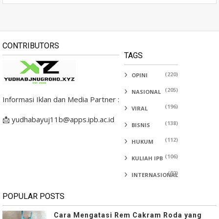
CONTRIBUTORS
TAGS
(220)
OPINI
(205)
NASIONAL
Informasi Iklan dan Media Partner :
(196)
VIRAL
📩 yudhabayuj11b@apps.ipb.ac.id
(138)
BISNIS
(112)
HUKUM
(106)
KULIAH IPB
(92)
INTERNASIONAL
POPULAR POSTS
Cara Mengatasi Rem Cakram Roda yang