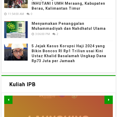
INHUTANI I UMH Meraang, Kabupaten
Berau, Kalimantan Timur
11:54:00 AM
0
Menyamakan Penanggalan
Muhammadiyah dan Nahdhatul Ulama
3:06:00 PM
2
5 Jejak Kasus Korupsi Haji 2024 yang
Bikin Boncos RI Rp1 Triliun usai Kini
Ustaz Khalid Basalamah Ungkap Dana
Rp73 Juta per Jamaah
Kuliah IPB
MATERI WEBINAR DARING :
MATERI WEBINAR DARING :
MATERI WEBINAR DARING :
FAHUTAN TALK SERIES 5 :