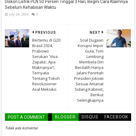
Diskon Listrik PLN 50 Persen Tinggal 3 Hari, Begini Cara Klaimnya
Sebelum Kehabisan Waktu
July 24, 2026
0
PREVIOUS
NEXT
Bertemu di G20
Soal Dugaan
Brasil 2024,
Korupsi Impor
Prabowo
Gula, Tom
Serukan 'Viva
Lembong
Zapata', Apa
Membela Diri
Maknanya?,
Berdalih Hanya
Ternyata
Jalani Perintah
Tentang Tokoh
Presiden Jokowi
Revolusioner
Sesuai Amanat
Asal Meksiko
Sidang Kabinet,
Berikut
Selengkapnya
BLOGGER
DISQUS
FACEBOOK
POST A COMMENT
Tidak ada komentar