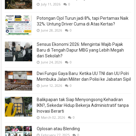
July 11, 2026
0
Potongan Ojol Turun jadi 8%, tapi Pertamax Naik
32%: Untung Driver Cuma di Atas Kertas?
June 28, 2026
0
Sensus Ekonomi 2026: Mengintai Wajib Pajak
Baru di Tengah Dapur MBG yang Lebih Megah
dari Sekolah?
June 24, 2026
0
Dwi Fungsi Gaya Baru: Ketika UU TNI dan UU Polri
Membuka Jalan Militer dan Polisi ke Jabatan Sipil
June 12, 2026
0
Balikpapan tak Siap Menyongsong Kehadiran
IKN?, Sekedar Hidup Bekerja Administratif tanpa
Inovasi Berarti
March 02, 2026
0
Oplosan atau Blending
February 27, 2025
0