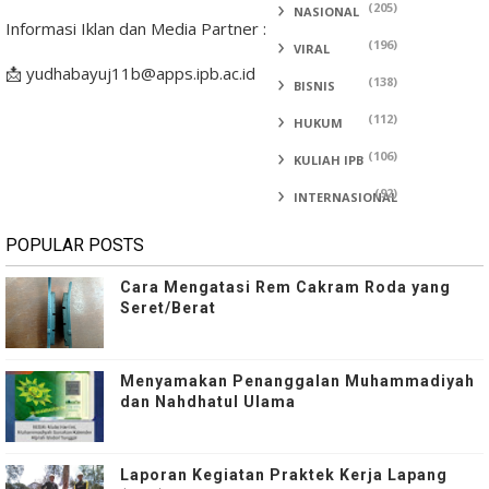
(205)
NASIONAL
Informasi Iklan dan Media Partner :
(196)
VIRAL
📩 yudhabayuj11b@apps.ipb.ac.id
(138)
BISNIS
(112)
HUKUM
(106)
KULIAH IPB
(92)
INTERNASIONAL
POPULAR POSTS
Cara Mengatasi Rem Cakram Roda yang
Seret/Berat
Menyamakan Penanggalan Muhammadiyah
dan Nahdhatul Ulama
Laporan Kegiatan Praktek Kerja Lapang