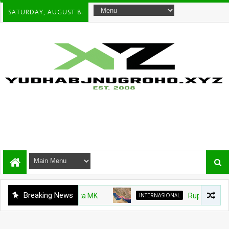
SATURDAY, AUGUST 8.
Breaking News
INTERNASIONAL
Rupiah Menguat Berka