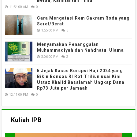
Berau, Kalimantan Timur
11:54:00 AM
0
Cara Mengatasi Rem Cakram Roda yang
Seret/Berat
1:55:00 PM
5
Menyamakan Penanggalan
Muhammadiyah dan Nahdhatul Ulama
3:06:00 PM
2
5 Jejak Kasus Korupsi Haji 2024 yang
Bikin Boncos RI Rp1 Triliun usai Kini
Ustaz Khalid Basalamah Ungkap Dana
Rp73 Juta per Jamaah
12:11:00 PM
0
Kuliah IPB