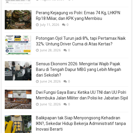
Perang Kejagung vs Polri: Emas 74 Kg, LHKPN
Rp18 Miliar, dan KPK yang Membisu
July 11, 2026
0
Potongan Ojol Turun jadi 8%, tapi Pertamax Naik
32%: Untung Driver Cuma di Atas Kertas?
June 28, 2026
0
Sensus Ekonomi 2026: Mengintai Wajib Pajak
Baru di Tengah Dapur MBG yang Lebih Megah
dari Sekolah?
June 24, 2026
0
Dwi Fungsi Gaya Baru: Ketika UU TNI dan UU Polri
Membuka Jalan Militer dan Polisi ke Jabatan Sipil
June 12, 2026
0
Balikpapan tak Siap Menyongsong Kehadiran
IKN?, Sekedar Hidup Bekerja Administratif tanpa
Inovasi Berarti