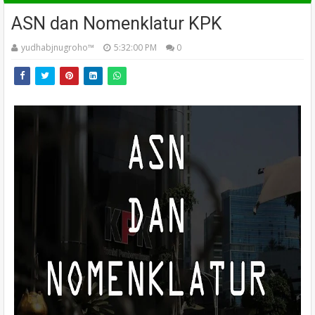
ASN dan Nomenklatur KPK
yudhabjnugroho™️
5:32:00 PM
0