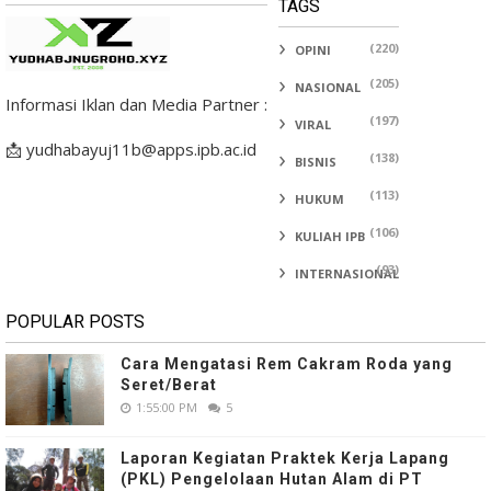
TAGS
(220)
OPINI
(205)
NASIONAL
Informasi Iklan dan Media Partner :
(197)
VIRAL
📩 yudhabayuj11b@apps.ipb.ac.id
(138)
BISNIS
(113)
HUKUM
(106)
KULIAH IPB
(93)
INTERNASIONAL
POPULAR POSTS
Cara Mengatasi Rem Cakram Roda yang
Seret/Berat
1:55:00 PM
5
Laporan Kegiatan Praktek Kerja Lapang
(PKL) Pengelolaan Hutan Alam di PT