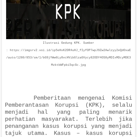
Ilustrasi Gedung KPK. Sumber
: https://imgsrv2.voi.id/ip5eHxK2DR4uHJ_fIyfOP7wpJ9Zw2Awlzyy2eQdOxaE
/auto/1280/853/sm/1/bG9jYWw6Ly8vcHVibGlzaGVycy82ODY4OS8yMDIxMDcyMDE3
MzktbWFpbi5qcGc.jpg
Pemberitaan mengenai Komisi
Pemberantasan Korupsi (KPK), selalu
menjadi hal yang paling menarik
perhatian masyarakat. Terlebih jika
penanganan kasus korupsi yang menjadi
tajuk utama. Kasus – kasus korupsi