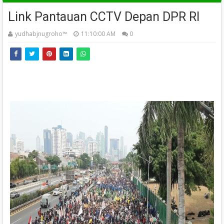
Link Pantauan CCTV Depan DPR RI
yudhabjnugroho™️
11:10:00 AM
0