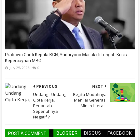
Prabowo Ganti Kepala BGN, Sudaryono Masuk di Tengah Krisis
Kepercayaan MBG
July 25, 2026
0
PREVIOUS
NEXT
Undang - Undang
Begitu Mudahnya
Cipta Kerja,
Menilai Generasi
Benarkah
Minim Literasi
Sepenuhnya
Negatif ?
BLOGGER
DISQUS
FACEBOOK
POST A COMMENT