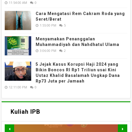
11:54:00 AM
0
Cara Mengatasi Rem Cakram Roda yang
Seret/Berat
1:55:00 PM
5
Menyamakan Penanggalan
Muhammadiyah dan Nahdhatul Ulama
3:06:00 PM
2
5 Jejak Kasus Korupsi Haji 2024 yang
Bikin Boncos RI Rp1 Triliun usai Kini
Ustaz Khalid Basalamah Ungkap Dana
Rp73 Juta per Jamaah
12:11:00 PM
0
Kuliah IPB