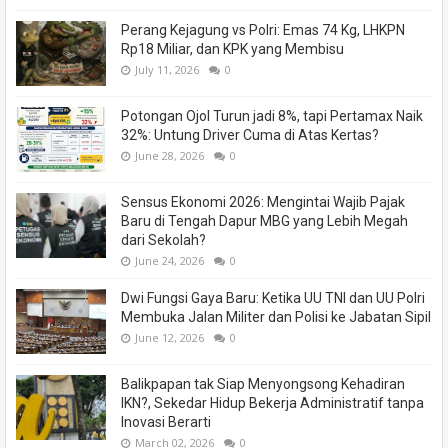
Perang Kejagung vs Polri: Emas 74 Kg, LHKPN
Rp18 Miliar, dan KPK yang Membisu
July 11, 2026
0
Potongan Ojol Turun jadi 8%, tapi Pertamax Naik
32%: Untung Driver Cuma di Atas Kertas?
June 28, 2026
0
Sensus Ekonomi 2026: Mengintai Wajib Pajak
Baru di Tengah Dapur MBG yang Lebih Megah
dari Sekolah?
June 24, 2026
0
Dwi Fungsi Gaya Baru: Ketika UU TNI dan UU Polri
Membuka Jalan Militer dan Polisi ke Jabatan Sipil
June 12, 2026
0
Balikpapan tak Siap Menyongsong Kehadiran
IKN?, Sekedar Hidup Bekerja Administratif tanpa
Inovasi Berarti
March 02, 2026
0