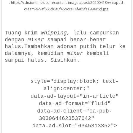
: https://cdn.idntimes.com/content-images/post/20200413/whipped-
cream-9-9af885d6a0f46bcce16f485fa199ec6d.jpg)
cookingclassy.com
Tuang krim
whipping,
lalu campurkan
dengan
mixer
sampai benar-benar
halus.Tambahkan adonan putih telur ke
dalamnya, kemudian
mixer
kembali
sampai halus. Sisihkan.
style="display:block; text-
align:center;"
data-ad-layout="in-article"
data-ad-format="fluid"
data-ad-client="ca-pub-
3030644623537642"
data-ad-slot="6345313352">