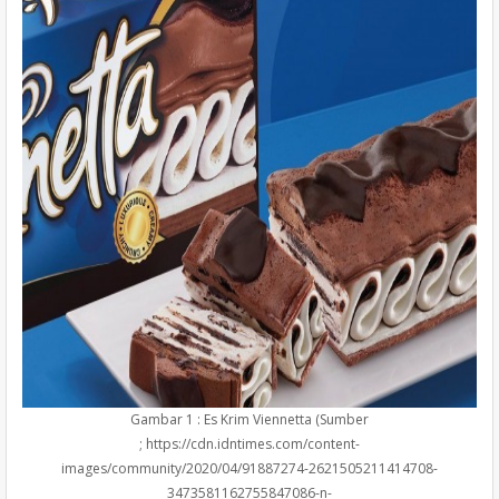
Gambar 1 : Es Krim Viennetta (Sumber
; https://cdn.idntimes.com/content-
images/community/2020/04/91887274-2621505211414708-
3473581162755847086-n-