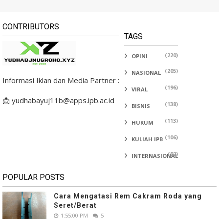
CONTRIBUTORS
TAGS
(220)
OPINI
(205)
NASIONAL
Informasi Iklan dan Media Partner :
(196)
VIRAL
📩 yudhabayuj11b@apps.ipb.ac.id
(138)
BISNIS
(113)
HUKUM
(106)
KULIAH IPB
(92)
INTERNASIONAL
POPULAR POSTS
Cara Mengatasi Rem Cakram Roda yang
Seret/Berat
1:55:00 PM
5