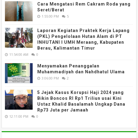
Cara Mengatasi Rem Cakram Roda yang
Seret/Berat
1:55:00 PM
5
Laporan Kegiatan Praktek Kerja Lapang
(PKL) Pengelolaan Hutan Alam di PT
INHUTANI I UMH Meraang, Kabupaten
Berau, Kalimantan Timur
11:54:00 AM
0
Menyamakan Penanggalan
Muhammadiyah dan Nahdhatul Ulama
3:06:00 PM
2
5 Jejak Kasus Korupsi Haji 2024 yang
Bikin Boncos RI Rp1 Triliun usai Kini
Ustaz Khalid Basalamah Ungkap Dana
Rp73 Juta per Jamaah
12:11:00 PM
0