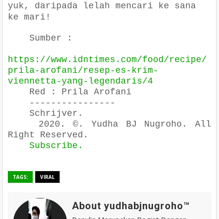
yuk, daripada lelah mencari ke sana
ke mari!
Sumber :
https://www.idntimes.com/food/recipe/
prila-arofani/resep-es-krim-
viennetta-yang-legendaris/4
Red : Prila Arofani
----------------
Schrijver.
2020. ©. Yudha BJ Nugroho. All
Right Reserved.
Subscribe.
TAGS:
VIRAL
About yudhabjnugroho™️