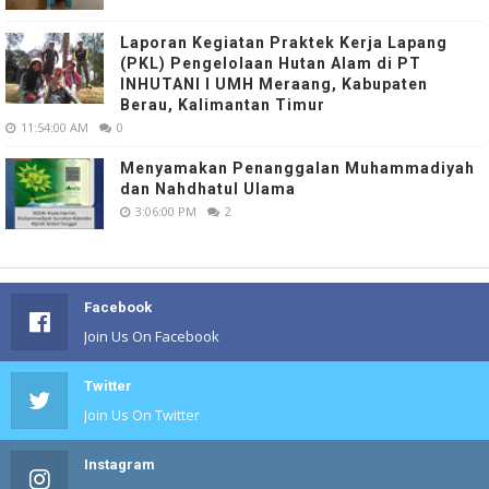
Laporan Kegiatan Praktek Kerja Lapang
(PKL) Pengelolaan Hutan Alam di PT
INHUTANI I UMH Meraang, Kabupaten
Berau, Kalimantan Timur
11:54:00 AM
0
Menyamakan Penanggalan Muhammadiyah
dan Nahdhatul Ulama
3:06:00 PM
2
Facebook
Join Us On Facebook
Twitter
Join Us On Twitter
Instagram