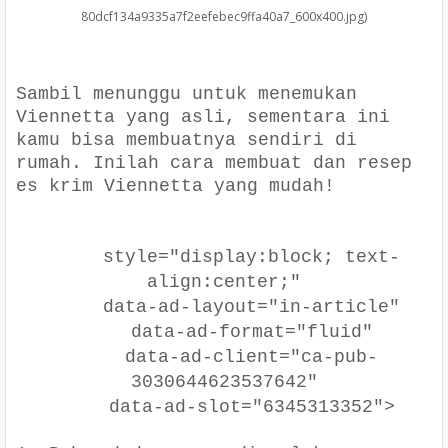
80dcf134a9335a7f2eefebec9ffa40a7_600x400.jpg)
Sambil menunggu untuk menemukan
Viennetta yang asli, sementara ini
kamu bisa membuatnya sendiri di
rumah. Inilah cara membuat dan resep
es krim Viennetta yang mudah!
style="display:block; text-
align:center;"
data-ad-layout="in-article"
data-ad-format="fluid"
data-ad-client="ca-pub-
3030644623537642"
data-ad-slot="6345313352">