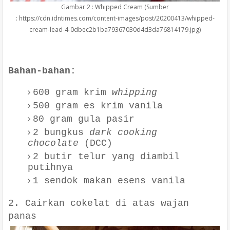
Gambar 2 : Whipped Cream (Sumber
: https://cdn.idntimes.com/content-images/post/20200413/whipped-
cream-lead-4-0dbec2b1ba79367030d4d3da76814179.jpg)
simplyrecipes.com
Bahan-bahan:
600 gram krim
whipping
500 gram es krim vanila
80 gram gula pasir
2 bungkus
dark cooking
chocolate
(DCC)
2 butir telur yang diambil
putihnya
1 sendok makan esens vanila
2. Cairkan cokelat di atas wajan
panas