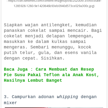
: https://cdn.idntimes.com/content-images/post/20200413/chocolate-
1285928-1280-9e1420846b93eb0940d573ce029a300c.jpg)
falafelandcaviar.com
Siapkan wajan antilengket, kemudian
panaskan cokelat sampai mencair. Bagi
cokelat menjadi delapan lempengan,
masukkan ke dalam kulkas sampai
mengeras. Sembari menunggu, kocok
putih telur, gula, dan esens vanila
dengan cepat. Sisihkan.
Baca Juga : Cara Membuat dan Resep
Pie Susu Pakai Teflon ala Anak Kost,
Hasilnya Lembut Banget
3. Campurkan adonan
whipping
dengan
mixer