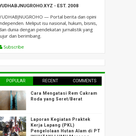
YUDHABJNUGROHO.XYZ - EST. 2008
YUDHABJNUGROHO — Portal berita dan opini
independen. Meliput isu nasional, hukum, bisnis,
dan dunia dengan pendekatan jurnalistik yang
jujur dan berimbang.
Subscribe
POPULAR
RECENT
COMMENTS
Cara Mengatasi Rem Cakram
Roda yang Seret/Berat
Laporan Kegiatan Praktek
Kerja Lapang (PKL)
Pengelolaan Hutan Alam di PT