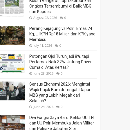
Bukan Bangkrut, tapi Dikorbankan:
Ongkos Tersembunyi di Balik MBG
dan Kopdes
August 02, 2026
0
Perang Kejagung vs Polri: Emas 74
Kg, LHKPN Rp18 Miliar, dan KPK yang
Membisu
July 11, 2026
0
Potongan Ojol Turun jadi 8%, tapi
Pertamax Naik 32%: Untung Driver
Cuma di Atas Kertas?
June 28, 2026
0
Sensus Ekonomi 2026: Mengintai
Wajib Pajak Baru di Tengah Dapur
MBG yang Lebih Megah dari
Sekolah?
June 24, 2026
0
Dwi Fungsi Gaya Baru: Ketika UU TNI
dan UU Polri Membuka Jalan Militer
dan Polisi ke Jabatan Sipil