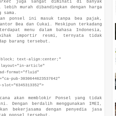
arket
juga sangat diminati di banyak
i lebih murah dibandingkan dengan harga
g sama.
kan ponsel ini masuk tanpa bea pajak,
antor Bea dan Cukai. Meskipun terkadang
erdapat menu dalam bahasa Indonesia,
pihak importir resmi, ternyata tidak
dap barang tersebut.
ock; text-align:center;"
yout="in-article"
format="fluid"
a-pub-3030644623537642"
ot="6345313352">
ncana akan memblokir Ponsel yang tidak
ni. Dengan berdalih menggunakan IMEI,
akan bekerjasama dengan penyedia jasa
cak ponsel tersebut.