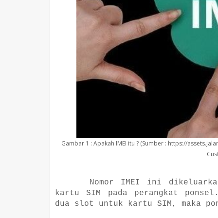
Gambar 1 : Apakah IMEI itu ? (Sumber : https://assets.ja
Cus
Nomor IMEI ini dikeluark
kartu SIM pada perangkat ponsel
dua slot untuk kartu SIM, maka po