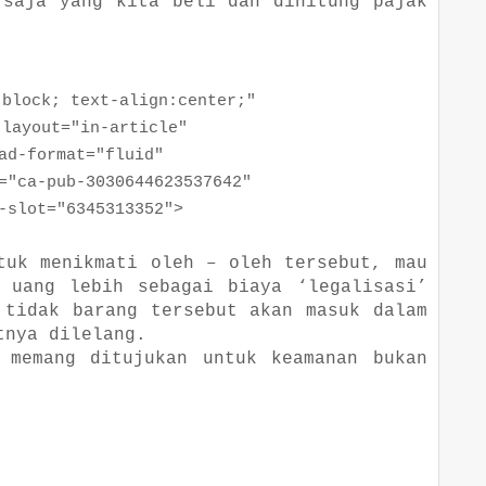
 saja yang kita beli dan dihitung pajak
ock; text-align:center;"
yout="in-article"
format="fluid"
a-pub-3030644623537642"
ot="6345313352">
tuk menikmati oleh – oleh tersebut, mau
 uang lebih sebagai biaya ‘legalisasi’
 tidak barang tersebut akan masuk dalam
tnya dilelang.
 memang ditujukan untuk keamanan bukan