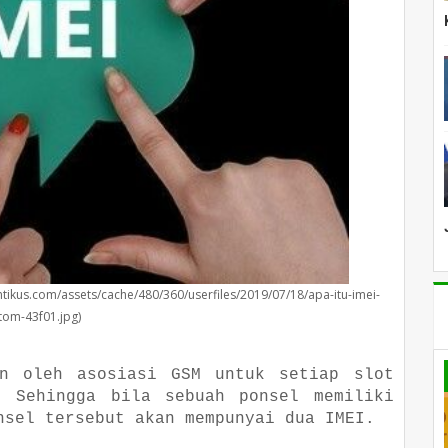
lantikus.com/assets/cache/480/360/userfiles/2019/07/18/apa-itu-imei-
tom-43f01.jpg)
an oleh asosiasi GSM untuk setiap slot
. Sehingga bila sebuah ponsel memiliki
nsel tersebut akan mempunyai dua IMEI.