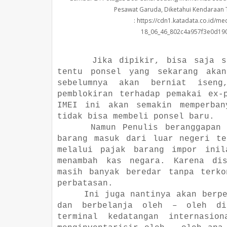
Pesawat Garuda, Diketahui Kendaraan T
: https://cdn1.katadata.co.id/
18_06_46_802c4a957f3e0d19
Jika dipikir, bisa saja s
tentu ponsel yang sekarang akan
sebelumnya akan berniat isen
pemblokiran terhadap pemakai ex-
IMEI ini akan semakin memperban
tidak bisa membeli ponsel baru.
Namun Penulis beranggapan
barang masuk dari luar negeri t
melalui pajak barang impor ini
menambah kas negara. Karena di
masih banyak beredar tanpa terko
perbatasan.
Ini juga nantinya akan berp
dan berbelanja oleh – oleh di
terminal kedatangan internasio