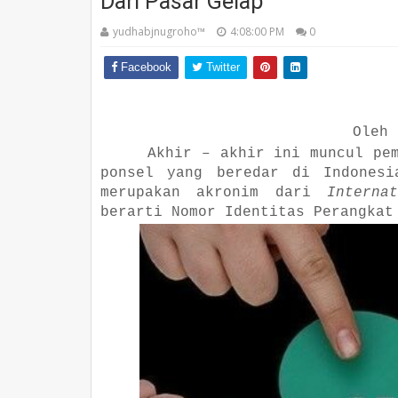
Dari Pasar Gelap
yudhabjnugroho™️
4:08:00 PM
0
Facebook
Twitter
Oleh 
Akhir – akhir ini muncul pe
ponsel yang beredar di Indones
merupakan akronim dari
Interna
berarti Nomor Identitas Perangkat