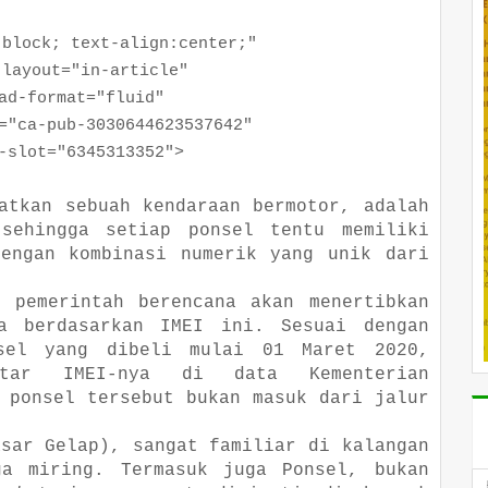
ock; text-align:center;"
yout="in-article"
format="fluid"
a-pub-3030644623537642"
ot="6345313352">
atkan sebuah kendaraan bermotor, adalah
sehingga setiap ponsel tentu memiliki
engan kombinasi numerik yang unik dari
, pemerintah berencana akan menertibkan
a berdasarkan IMEI ini. Sesuai dengan
nsel yang dibeli mulai 01 Maret 2020,
tar IMEI-nya di data Kementerian
 ponsel tersebut bukan masuk dari jalur
sar Gelap), sangat familiar di kalangan
ga miring. Termasuk juga Ponsel, bukan