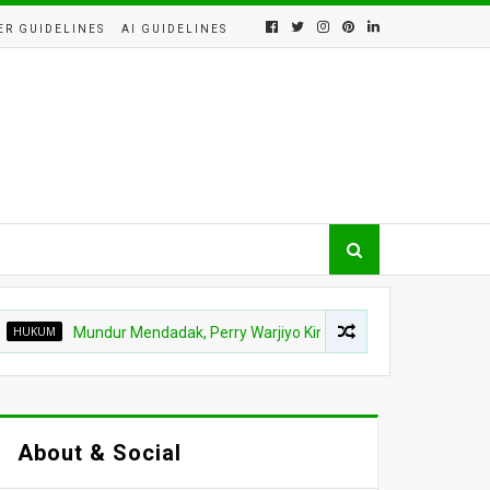
ER GUIDELINES
AI GUIDELINES
Mundur Mendadak, Perry Warjiyo Kini Diintai KPK dalam Skandal Dana 
About & Social