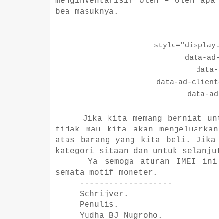
menginventarisir oleh – oleh apa
bea masuknya.
style="display:bl
data-ad-la
data-ad-
data-ad-client="c
data-ad-sl
Jika kita memang berniat un
tidak mau kita akan mengeluarkan
atas barang yang kita beli. Jika
kategori sitaan dan untuk selanju
Ya semoga aturan IMEI ini
semata motif moneter.
-------------------
Schrijver.
Penulis.
Yudha BJ Nugroho.