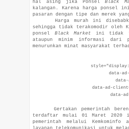
hal asing jika Ponsel
Black M
kalangan. Karena harga ponsel in
pasaran dengan tipe dan merek yan
Harga murah ini disebab
sehingga tidak terakomodir oleh K
ponsel
Black Market
ini tidak t
ataupun minim informasi dari 
menurunkan minat masyarakat terha
style="display:bl
data-ad-la
data-ad-
data-ad-client="c
data-ad-sl
Gertakan pemerintah bere
terdaftar mulai 01 Maret 2020 i
pemerintah melalui Kemkominfo 
layanan telekomunikasi untuk mela