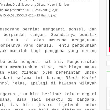
ersebut Dibeli Seseorang Di Luar Negeri (Sumber
media/images/thumb/2019/12/05/2019_12_05-
0a15b6c53b3506b3_620x413_thumb.jpg)
eseorang berniat mengganti ponsel, dan
 berpindah tangan. Seandainya pemilik
g, tentu ia akan mencoba mengajukan
ponselnya yang dahulu. Tentu penggunaan
yak masalah bagi pengguna yang memang
 berbeda mengenai hal ini. Pengontrolan
entu membutuhkan biaya,
nah
biaya masuk
lah yang
diincar
oleh pemerintah untuk
sadari selama ini barang
Black Market
nrol jelas, apalagi di kawasan wilayah
engaruh jika kita berlibur keluar negeri
sana. Bisa jadi sewaktu di bandara,
nal, tas kita justru digeledah untuk