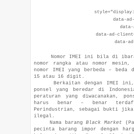
style="display:bl
data-ad-la
data-ad-
data-ad-client="c
data-ad-sl
Nomor IMEI ini bila di ibar
nomor rangka atau nomor mesin, 
nomor IMEI yang berbeda – beda d
15 atau 16 digit.
Berkaitan dengan IMEI ini
ponsel yang beredar di Indonesi
peraturan yang diwacanakan, po
harus benar – benar terdaf
Perindustrian, sebagai bukti jika
ilegal.
Nama barang
Black Market
(Pa
pecinta barang impor dengan har