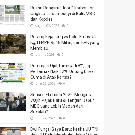
Bukan Bangkrut, tapi Dikorbankan:
Ongkos Tersembunyi di Balik MBG
dan Kopdes
August 02, 2026
0
Perang Kejagung vs Polri: Emas 74
Kg, LHKPN Rp18 Miliar, dan KPK yang
Membisu
July 11, 2026
0
Potongan Ojol Turun jadi 8%, tapi
Pertamax Naik 32%: Untung Driver
Cuma di Atas Kertas?
June 28, 2026
0
Sensus Ekonomi 2026: Mengintai
Wajib Pajak Baru di Tengah Dapur
MBG yang Lebih Megah dari
Sekolah?
June 24, 2026
0
Dwi Fungsi Gaya Baru: Ketika UU TNI