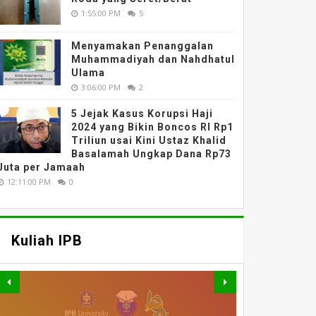
1:55:00 PM
5
Menyamakan Penanggalan
Muhammadiyah dan Nahdhatul
Ulama
3:06:00 PM
2
5 Jejak Kasus Korupsi Haji
2024 yang Bikin Boncos RI Rp1
Triliun usai Kini Ustaz Khalid
Basalamah Ungkap Dana Rp73
Juta per Jamaah
12:11:00 PM
0
Kuliah IPB