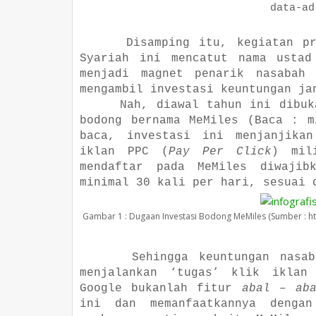
data-ad-sl
Disamping itu, kegiatan p
Syariah ini mencatut nama ustad
menjadi magnet penarik nasabah
mengambil investasi keuntungan ja
Nah, diawal tahun ini dibuk
bodong bernama MeMiles (Baca : m
baca, investasi ini menjanjikan
iklan PPC (
Pay Per Click
) mil
mendaftar pada MeMiles diwajib
minimal 30 kali per hari, sesuai
Gambar 1 : Dugaan Investasi Bodong MeMiles (Sumber : ht
Sehingga keuntungan nasa
menjalankan ‘tugas’ klik iklan
Google bukanlah fitur
abal – ab
ini dan memanfaatkannya denga