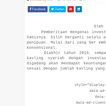
Facebook
Twitter
Oleh 
Pemberitaan mengenai inves
habisnya. Silih berganti selalu a
penipuan. Mulai dari yang ber
emb
konvensional.
Diakhir tahun 2019, semp
kavling syariah dengan investa
digadang akan mendapat keuntunga
sesuai dengan jumlah kavling yang
style="display:bl
data-ad-la
data-ad-
data-ad-client="c