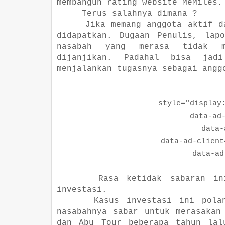
membangun rating website MeMiles.
Terus salahnya dimana ?
Jika memang anggota aktif d
didapatkan. Dugaan Penulis, lap
nasabah yang merasa tidak me
dijanjikan. Padahal bisa jad
menjalankan tugasnya sebagai angg
style="display:bl
data-ad-la
data-ad-
data-ad-client="c
data-ad-sl
Rasa ketidak sabaran in
investasi.
Kasus investasi ini pola
nasabahnya sabar untuk merasakan
dan Abu Tour beberapa tahun lal