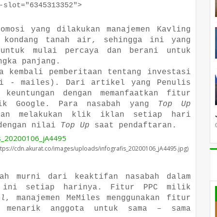
ot="6345313352">
romosi yang dilakukan manajemen Kavling
 kondang tanah air, sehingga ini yang
 untuk mulai percaya dan berani untuk
ngka panjang.
a kembali pemberitaan tentang investasi
i - mailes). Dari artikel yang Penulis
 keuntungan dengan memanfaatkan fitur
ik Google. Para nasabah yang
Top Up
kan melakukan klik iklan setiap hari
 dengan nilai
Top Up
saat pendaftaran.
tps://cdn.akurat.co/images/uploads/infografis_20200106_jA4495.jpg)
bah murni dari keaktifan nasabah dalam
 ini setiap harinya. Fitur PPC milik
al
, manajemen MeMiles menggunakan fitur
n menarik anggota untuk sama – sama