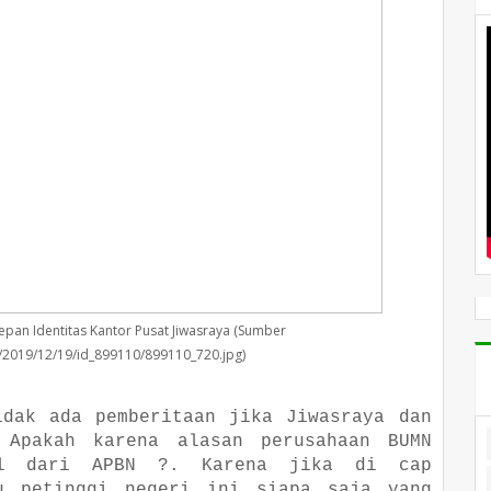
epan Identitas Kantor Pusat Jiwasraya (Sumber
ta/2019/12/19/id_899110/899110_720.jpg)
idak ada pemberitaan jika Jiwasraya dan
 Apakah karena alasan perusahaan BUMN
dal dari APBN ?. Karena jika di cap
u petinggi negeri ini siapa saja yang