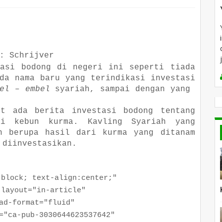
: Schrijver
tasi bodong di negeri ini seperti tiada
da nama baru yang terindikasi investasi
el – embel
syariah, sampai dengan yang
at ada berita investasi bodong tentang
si kebun kurma. Kavling Syariah yang
n berupa hasil dari kurma yang ditanam
 diinvestasikan.
ock; text-align:center;"
yout="in-article"
format="fluid"
a-pub-3030644623537642"