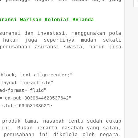
uransi Warisan Kolonial Belanda
suransi dan investasi, menggunakan pola
 hukum juga sepertinya mudah sekali
perusahaan asuransi swasta, namun jika
ock; text-align:center;"
yout="in-article"
format="fluid"
a-pub-3030644623537642"
ot="6345313352">
 produk lama, nasabah tentu sudah cukup
 ini. Bukan berarti nasabah yang salah,
 perusahaan ini dikelola oleh negara.