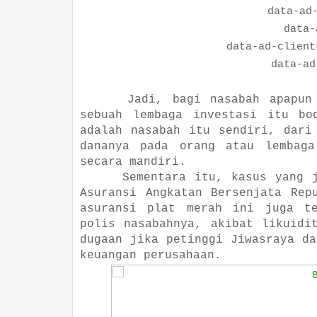
data-ad-la
data-ad-
data-ad-client="c
data-ad-sl
Jadi, bagi nasabah apapun
sebuah lembaga investasi itu bo
adalah nasabah itu sendiri, dari
dananya pada orang atau lembaga
secara mandiri.
Sementara itu, kasus yang 
Asuransi Angkatan Bersenjata Rep
asuransi plat merah ini juga te
polis nasabahnya, akibat likuidi
dugaan jika petinggi Jiwasraya da
keuangan perusahaan.