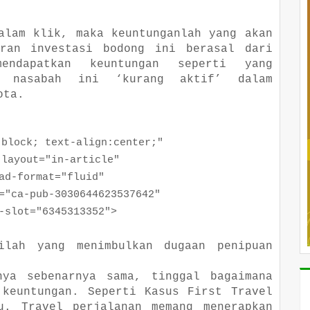
alam klik, maka keuntunganlah yang akan
oran investasi bodong ini berasal dari
ndapatkan keuntungan seperti yang
i nasabah ini ‘kurang aktif’ dalam
ota.
ock; text-align:center;"
yout="in-article"
format="fluid"
a-pub-3030644623537642"
ot="6345313352">
ilah yang menimbulkan dugaan penipuan
nya sebenarnya sama, tinggal bagaimana
 keuntungan. Seperti Kasus First Travel
u. Travel perjalanan memang menerapkan