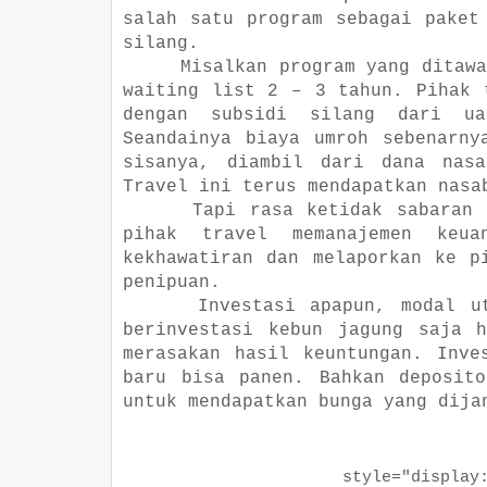
salah satu program sebagai paket
silang.
Misalkan program yang ditaw
waiting list 2 – 3 tahun. Pihak 
dengan subsidi silang dari u
Seandainya biaya umroh sebenarny
sisanya, diambil dari dana nasa
Travel ini terus mendapatkan nasa
Tapi rasa ketidak sabaran 
pihak travel memanajemen keua
kekhawatiran dan melaporkan ke p
penipuan.
Investasi apapun, modal u
berinvestasi kebun jagung saja 
merasakan hasil keuntungan. Inve
baru bisa panen. Bahkan deposit
untuk mendapatkan bunga yang dija
style="display:bl