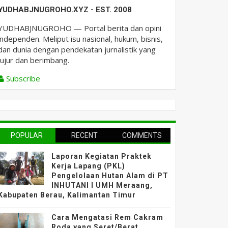
YUDHABJNUGROHO.XYZ - EST. 2008
YUDHABJNUGROHO — Portal berita dan opini
independen. Meliput isu nasional, hukum, bisnis,
dan dunia dengan pendekatan jurnalistik yang
jujur dan berimbang.
Subscribe
POPULAR
RECENT
COMMENTS
Laporan Kegiatan Praktek
Kerja Lapang (PKL)
Pengelolaan Hutan Alam di PT
INHUTANI I UMH Meraang,
Kabupaten Berau, Kalimantan Timur
Cara Mengatasi Rem Cakram
Roda yang Seret/Berat