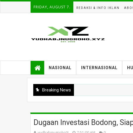
FRIDAY, AUGUST 7.
REDAKSI & INFO IKLAN
ABO
NASIONAL
INTERNASIONAL
H
Breaking News
Dugaan Investasi Bodong, Siap
yudhabjnugroho™️
7:51:00 AM
0