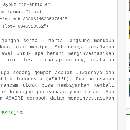
yout="in-article"
format="fluid"
a-pub-3030644623537642"
ot="6345313352">
 jangan serta – merta langsung menuduh
dong atau menipu. Sebenarnya kesalahan
 awal untuk apa berani menginvestasikan
 lain. Jika berharap untung, usahalah
juga sedang gempar adalah Jiwasraya dan
ublik Indonesia (ASABRI). Dua perusahan
rancam tidak bisa membayarkan kembali
tas keuangan perusahaan yang kacau. Ada
n ASABRI ceroboh dalam menginvestasikan