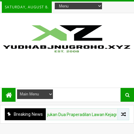
SATURDAY, AUGUST 8.
Breaking News
rie Adriansyah Ajukan Dua Praperadilan Lawan Kejagung dan Polri, Sid