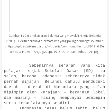
Gambar 1 : Citra kekaisaran Belanda yang mewakili Hindia Belanda
(1916). Teks itu berbunyi "Permata kita yang paling berharga" (Sumber
: https://upload.wikimedia.org/wikipedia/commons/thumb/f/f8/1916_Du
tch_East_Indies_-_Art.jpg/220px-1916_Dutch_East_Indies_-_Art.jpg)
Sebenarnya sejarah yang kita
pelajari sejak Sekolah Dasar (SD) itu
salah, karena Indonesia sebenarnya tidak
pernah dijajah. Belanda dahulu menduduki
daerah – daerah di Nusantara yang telah
dipimpin oleh kerajaan – kerajaan lokal
dan masing – masing mempunyai pemimpin
serta kedaulatannya sendiri.
Indonesia jelas belum lahir, belum