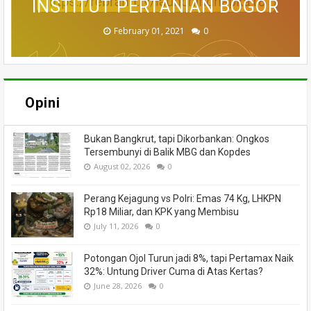
INSTITUT PERTANIAN BOGOR
VIDEOGRAFI HAPKA 2021
PENGELOLAAN HUTAN
PERHUTANAN SOSIAL
LAHAN GAMBUT
DAYA ALAM
KARHUTLA
LESTARI
September 17, 2021
February 01, 2021
August 06, 2020
June 13, 2024
June 18, 2020
June 16, 2020
July 27, 2020
July 02, 2020
0
0
0
0
0
0
0
0
Opini
Bukan Bangkrut, tapi Dikorbankan: Ongkos
Tersembunyi di Balik MBG dan Kopdes
August 02, 2026
0
Perang Kejagung vs Polri: Emas 74 Kg, LHKPN
Rp18 Miliar, dan KPK yang Membisu
July 11, 2026
0
Potongan Ojol Turun jadi 8%, tapi Pertamax Naik
32%: Untung Driver Cuma di Atas Kertas?
June 28, 2026
0