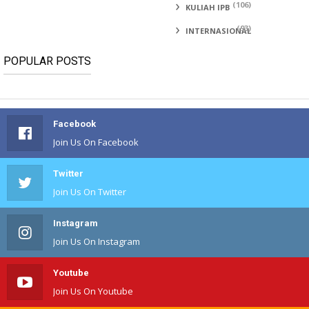
(106)
KULIAH IPB
(93)
INTERNASIONAL
POPULAR POSTS
Facebook
Join Us On Facebook
Twitter
Join Us On Twitter
Instagram
Join Us On Instagram
Youtube
Join Us On Youtube