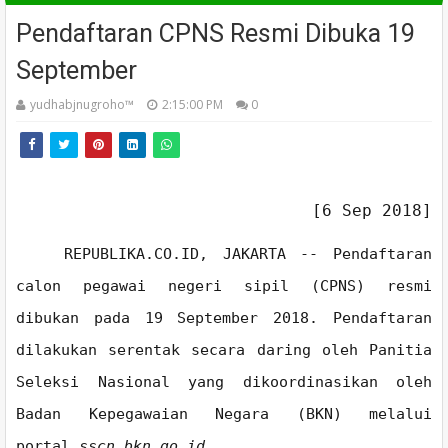
Pendaftaran CPNS Resmi Dibuka 19
September
yudhabjnugroho™️
2:15:00 PM
0
[6 Sep 2018]
REPUBLIKA.CO.ID, JAKARTA -- Pendaftaran
calon pegawai negeri sipil (CPNS) resmi
dibukan pada 19 September 2018. Pendaftaran
dilakukan serentak secara daring oleh Panitia
Seleksi Nasional yang dikoordinasikan oleh
Badan Kepegawaian Negara (BKN) melalui
portal
sscn.bkn.go.id.