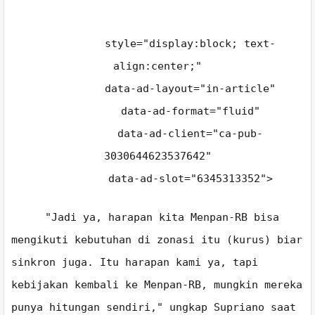
style="display:block; text-
align:center;"
data-ad-layout="in-article"
data-ad-format="fluid"
data-ad-client="ca-pub-
3030644623537642"
data-ad-slot="6345313352">
"Jadi ya, harapan kita Menpan-RB bisa
mengikuti kebutuhan di zonasi itu (kurus) biar
sinkron juga. Itu harapan kami ya, tapi
kebijakan kembali ke Menpan-RB, mungkin mereka
punya hitungan sendiri," ungkap Supriano saat