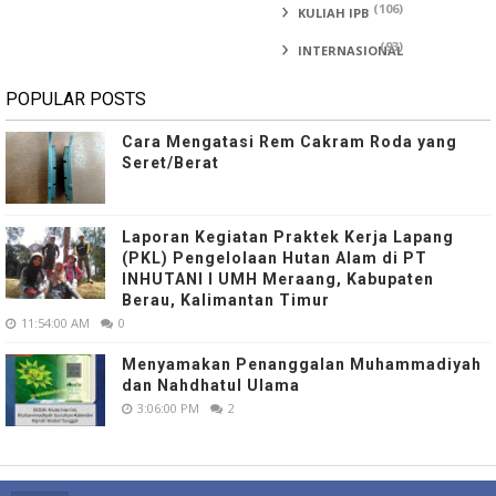
(106)
KULIAH IPB
(93)
INTERNASIONAL
POPULAR POSTS
Cara Mengatasi Rem Cakram Roda yang
Seret/Berat
Laporan Kegiatan Praktek Kerja Lapang
(PKL) Pengelolaan Hutan Alam di PT
INHUTANI I UMH Meraang, Kabupaten
Berau, Kalimantan Timur
11:54:00 AM
0
Menyamakan Penanggalan Muhammadiyah
dan Nahdhatul Ulama
3:06:00 PM
2