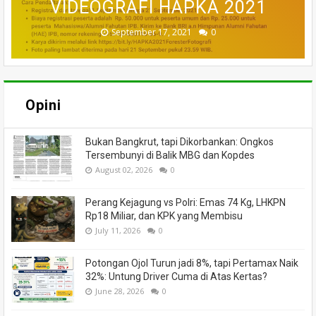
INSTITUT PERTANIAN BOGOR
VIDEOGRAFI HAPKA 2021
PENGELOLAAN HUTAN
PERHUTANAN SOSIAL
LAHAN GAMBUT
DAYA ALAM
KARHUTLA
LESTARI
September 17, 2021
February 01, 2021
August 06, 2020
June 13, 2024
June 18, 2020
June 16, 2020
July 27, 2020
July 02, 2020
0
0
0
0
0
0
0
0
Opini
Bukan Bangkrut, tapi Dikorbankan: Ongkos
Tersembunyi di Balik MBG dan Kopdes
August 02, 2026
0
Perang Kejagung vs Polri: Emas 74 Kg, LHKPN
Rp18 Miliar, dan KPK yang Membisu
July 11, 2026
0
Potongan Ojol Turun jadi 8%, tapi Pertamax Naik
32%: Untung Driver Cuma di Atas Kertas?
June 28, 2026
0