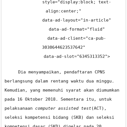
style="display:block; text-
align:center;"
data-ad-layout="in-article"
data-ad-format="fluid"
data-ad-client="ca-pub-
3030644623537642"
data-ad-slot="6345313352">
Dia menyampaikan, pendaftaran CPNS
berlangsung dalam rentang waktu dua minggu.
Kemudian, yang memenuhi syarat akan diumumkan
pada 16 Oktober 2018. Sementara itu, untuk
pelaksanaan
computer assisted test
(ACT),
seleksi kompetensi bidang (SKB) dan seleksi
kompetensi dasar (SKD) digelar pada 20