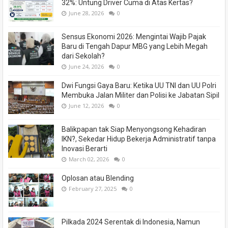
32%: Untung Driver Cuma di Atas Kertas?
June 28, 2026
0
Sensus Ekonomi 2026: Mengintai Wajib Pajak
Baru di Tengah Dapur MBG yang Lebih Megah
dari Sekolah?
June 24, 2026
0
Dwi Fungsi Gaya Baru: Ketika UU TNI dan UU Polri
Membuka Jalan Militer dan Polisi ke Jabatan Sipil
June 12, 2026
0
Balikpapan tak Siap Menyongsong Kehadiran
IKN?, Sekedar Hidup Bekerja Administratif tanpa
Inovasi Berarti
March 02, 2026
0
Oplosan atau Blending
February 27, 2025
0
Pilkada 2024 Serentak di Indonesia, Namun