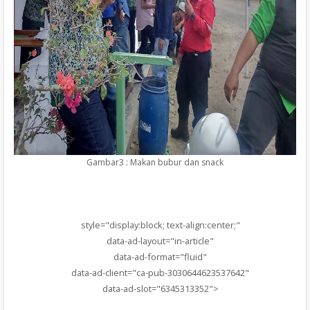
Gambar3 : Makan bubur dan snack
style="display:block; text-align:center;"
data-ad-layout="in-article"
data-ad-format="fluid"
data-ad-client="ca-pub-3030644623537642"
data-ad-slot="6345313352">