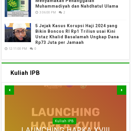
Menyamakan Penanggalan
Muhammadiyah dan Nahdhatul Ulama
3:06:00 PM
2
5 Jejak Kasus Korupsi Haji 2024 yang
Bikin Boncos RI Rp1 Triliun usai Kini
Ustaz Khalid Basalamah Ungkap Dana
Rp73 Juta per Jamaah
12:11:00 PM
0
Kuliah IPB
MATERI WEBINAR DARING :
MATERI WEBINAR DARING :
MATERI WEBINAR DARING :
FAHUTAN TALK SERIES 5 :
MATERI KULIAH UMUM DARING
WEBINAR NASIONAL SERI III :
PELUANG DAN TANTANGAN
PENGAJIAN PERHUTANAN
EVALUASI PENERAPAN
Kuliah IPB
TEKNOLOGI MODIFIKASI CUACA
MATERI KULIAH UMUM DARING
PERAN SERTA MASYARAKAT
: ETIKA, SAINS, DAN POLITIK
MULTI USAHA KEHUTANAN
LAUNCHING HAPKA XVIII
SOSIAL : TANTANGAN