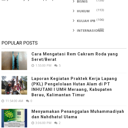
(138)
BISNIS
(113)
HUKUM
(106)
KULIAH IPB
(93)
INTERNASIONAL
POPULAR POSTS
Cara Mengatasi Rem Cakram Roda yang
Seret/Berat
1:55:00 PM
5
Laporan Kegiatan Praktek Kerja Lapang
(PKL) Pengelolaan Hutan Alam di PT
INHUTANI I UMH Meraang, Kabupaten
Berau, Kalimantan Timur
11:54:00 AM
0
Menyamakan Penanggalan Muhammadiyah
dan Nahdhatul Ulama
3:06:00 PM
2