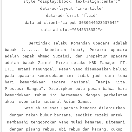
style="display:block; text-align:center;"
data-ad-layout="in-article"
data-ad-format="fluid"
data-ad-client="ca-pub-3030644623537642"
data-ad-slot="6345313352">
Bertindak selaku Komandan upacara adalah
bapak (....... kebetulan lupa), Perwira upacara
adalah bapak Ahmad Suzaini, dan Inspektur upacara
adalah bapak Zainul Mirza selaku HRD Manager PT.
ITCI Hutani Manunggal. Pesan yang disampaikan beluai
pada upacara kemerdekaan ini tidak jauh dari tema
hari kemerdekaan secara nasional “Kerja Kita,
Prestasi Bangsa”. Diselipkan pula pesan bahwa hari
kemerdekaan tahun ini bersamaan dengan perhelatan
akbar even internasional Asian Games.
Setelah selesai upacara bendera dilanjutkan
dengan makan bubur bersama, sedikit rezeki untuk
membasahi tenggorokan yang mulai kemarau. Ditemani
dengan pisang rebus, ubi rebus dan kacang, cukup