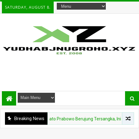
SATURDAY, AUGUST 8.
Breaking News
 Threads soal Pidato Prabowo Berujung Tersangka, Ini Kata MK