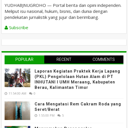
YUDHABJNUGROHO — Portal berita dan opini independen.
Meliput isu nasional, hukum, bisnis, dan dunia dengan
pendekatan jurnalistik yang jujur dan berimbang.
Subscribe
POPULAR
RECENT
COMMENTS
Laporan Kegiatan Praktek Kerja Lapang
(PKL) Pengelolaan Hutan Alam di PT
INHUTANI I UMH Meraang, Kabupaten
Berau, Kalimantan Timur
11:54:00 AM
0
Cara Mengatasi Rem Cakram Roda yang
Seret/Berat
1:55:00 PM
5