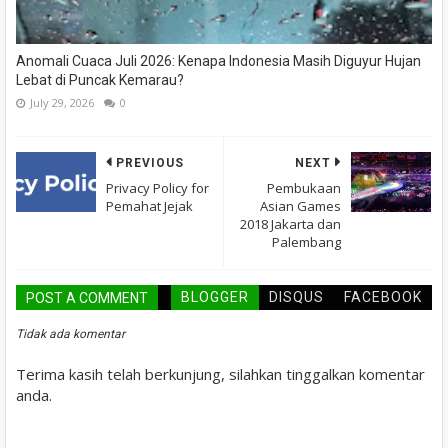
Anomali Cuaca Juli 2026: Kenapa Indonesia Masih Diguyur Hujan
Lebat di Puncak Kemarau?
July 29, 2026
0
PREVIOUS
NEXT
Privacy Policy for
Pembukaan
Pemahat Jejak
Asian Games
2018 Jakarta dan
Palembang
BLOGGER
DISQUS
FACEBOOK
POST A COMMENT
Tidak ada komentar
Terima kasih telah berkunjung, silahkan tinggalkan komentar
anda.