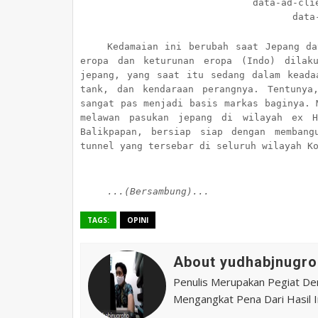
data-ad-client
data-ad
Kedamaian ini berubah saat Jepang da
eropa dan keturunan eropa (Indo) dilak
jepang, yang saat itu sedang dalam keada
tank, dan kendaraan perangnya. Tentunya
sangat pas menjadi basis markas baginya. 
melawan pasukan jepang di wilayah ex H
Balikpapan, bersiap siap dengan membang
tunnel yang tersebar di seluruh wilayah K
...(Bersambung)...
TAGS:
OPINI
About yudhabjnugro
Penulis Merupakan Pegiat De
Mengangkat Pena Dari Hasil In