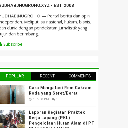
YUDHABJNUGROHO.XYZ - EST. 2008
YUDHABJNUGROHO — Portal berita dan opini
independen. Meliput isu nasional, hukum, bisnis,
dan dunia dengan pendekatan jurnalistik yang
jujur dan berimbang.
Subscribe
POPULAR
RECENT
COMMENTS
Cara Mengatasi Rem Cakram
Roda yang Seret/Berat
1:55:00 PM
5
Laporan Kegiatan Praktek
Kerja Lapang (PKL)
Pengelolaan Hutan Alam di PT