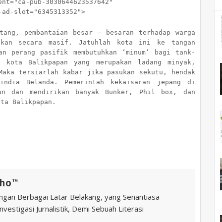
="ca-pub-3030644623537642"
-slot="6345313352">
tang, pembantaian besar – besaran terhadap warga
ukan secara masif. Jatuhlah kota ini ke tangan
an perang pasifik membutuhkan ‘minum’ bagi tank-
, kota Balikpapan yang merupakan ladang minyak,
Maka tersiarlah kabar jika pasukan sekutu, hendak
india Belanda. Pemerintah kekaisaran jepang di
un dan mendirikan banyak Bunker, Phil box, dan
ota Balikpapan.
ho™️
ngan Berbagai Latar Belakang, yang Senantiasa
vestigasi Jurnalistik, Demi Sebuah Literasi