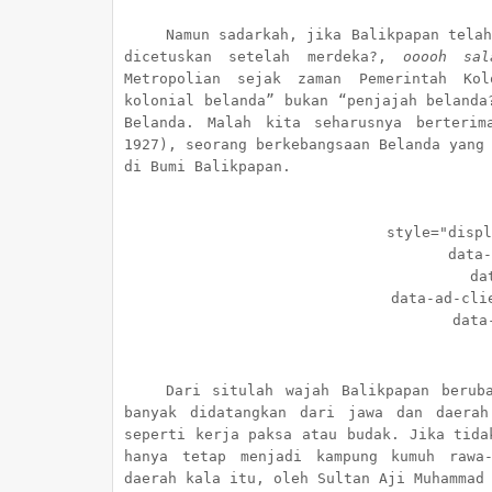
Namun sadarkah, jika Balikpapan tela
dicetuskan setelah merdeka?,
ooooh sal
Metropolian sejak zaman Pemerintah Kol
kolonial belanda” bukan “penjajah belanda
Belanda. Malah kita seharusnya berterim
1927), seorang berkebangsaan Belanda yang
di Bumi Balikpapan.
style="display:
data-ad-
data-a
data-ad-client
data-ad
Dari situlah wajah Balikpapan berub
banyak didatangkan dari jawa dan daerah
seperti kerja paksa atau budak. Jika tida
hanya tetap menjadi kampung kumuh rawa-
daerah kala itu, oleh Sultan Aji Muhammad