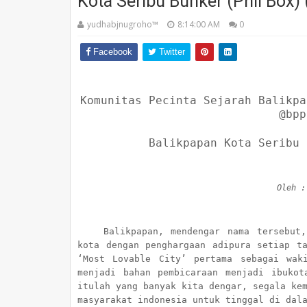
Kota Seribu Bunker (Phil Box) 
yudhabjnugroho™️
8:14:00 AM
0
Facebook
Twitter
Komunitas Pecinta Sejarah Balikpa
@bpp
Balikpapan Kota Seribu 
Oleh :
Balikpapan, mendengar nama tersebut
kota dengan penghargaan adipura setiap t
‘Most Lovable City’ pertama sebagai wak
menjadi bahan pembicaraan menjadi ibukot
itulah yang banyak kita dengar, segala ke
masyarakat indonesia untuk tinggal di dal