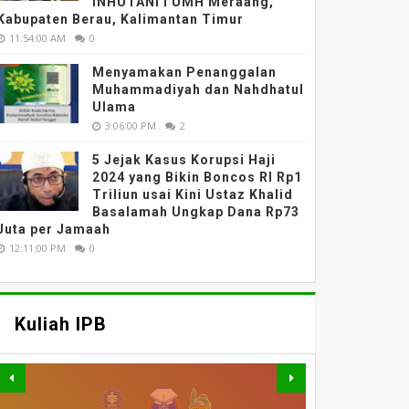
INHUTANI I UMH Meraang,
Kabupaten Berau, Kalimantan Timur
11:54:00 AM
0
Menyamakan Penanggalan
Muhammadiyah dan Nahdhatul
Ulama
3:06:00 PM
2
5 Jejak Kasus Korupsi Haji
2024 yang Bikin Boncos RI Rp1
Triliun usai Kini Ustaz Khalid
Basalamah Ungkap Dana Rp73
Juta per Jamaah
12:11:00 PM
0
Kuliah IPB