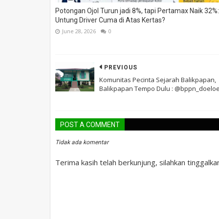
Potongan Ojol Turun jadi 8%, tapi Pertamax Naik 32%:
Untung Driver Cuma di Atas Kertas?
June 28, 2026
0
PREVIOUS
Komunitas Pecinta Sejarah Balikpapan,
Balikpapan Tempo Dulu : @bppn_doelo
POST A COMMENT
Tidak ada komentar
Terima kasih telah berkunjung, silahkan tinggalk