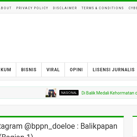
ABOUT
PRIVACY POLICY
DISCLAIMER
TERMS & CONDITIONS
CYB
UKUM
BISNIS
VIRAL
OPINI
LISENSI JURNALIS
NASIONAL
Di Balik Medali Kehormatan dari Tha
stagram @bppn_doeloe : Balikpapan