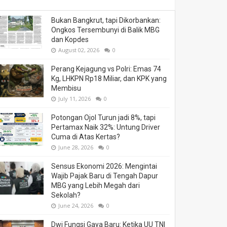
Bukan Bangkrut, tapi Dikorbankan:
Ongkos Tersembunyi di Balik MBG
dan Kopdes
August 02, 2026
0
Perang Kejagung vs Polri: Emas 74
Kg, LHKPN Rp18 Miliar, dan KPK yang
Membisu
July 11, 2026
0
Potongan Ojol Turun jadi 8%, tapi
Pertamax Naik 32%: Untung Driver
Cuma di Atas Kertas?
June 28, 2026
0
Sensus Ekonomi 2026: Mengintai
Wajib Pajak Baru di Tengah Dapur
MBG yang Lebih Megah dari
Sekolah?
June 24, 2026
0
Dwi Fungsi Gaya Baru: Ketika UU TNI