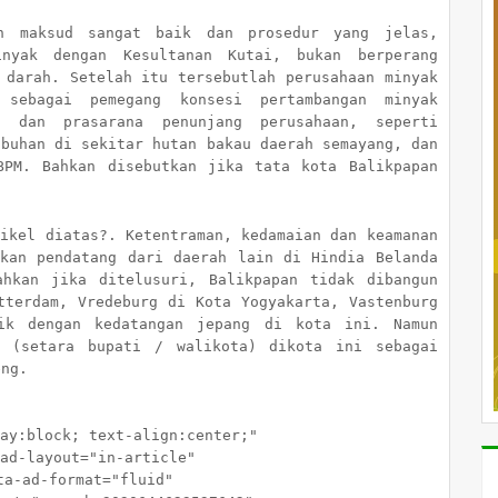
an maksud sangat baik dan prosedur yang jelas,
inyak dengan Kesultanan Kutai, bukan berperang
 darah. Setelah itu tersebutlah perusahaan minyak
 sebagai pemegang konsesi pertambangan minyak
a dan prasarana penunjang perusahaan, seperti
abuhan di sekitar hutan bakau daerah semayang, dan
BPM. Bahkan disebutkan jika tata kota Balikpapan
tikel diatas?. Ketentraman, kedamaian dan keamanan
akan pendatang dari daerah lain di Hindia Belanda
ahkan jika ditelusuri, Balikpapan tidak dibangun
tterdam, Vredeburg di Kota Yogyakarta, Vastenburg
ik dengan kedatangan jepang di kota ini. Namun
n (setara bupati / walikota) dikota ini sebagai
eng.
block; text-align:center;"
layout="in-article"
d-format="fluid"