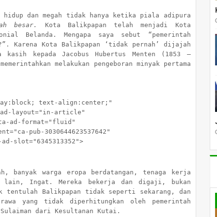
h hidup dan megah tidak hanya ketika piala adipura
ah besar.
Kota Balikpapan telah menjadi Kota
onial Belanda. Mengapa saya sebut “pemerintah
?”. Karena Kota Balikpapan ‘tidak pernah’ dijajah
a kasih kepada Jacobus Hubertus Menten (1853 –
 memerintahkan melakukan pengeboran minyak pertama
block; text-align:center;"
layout="in-article"
d-format="fluid"
="ca-pub-3030644623537642"
-slot="6345313352">
ah, banyak warga eropa berdatangan, tenaga kerja
 lain, Ingat. Mereka bekerja dan digaji, bukan
k tentulah Balikpapan tidak seperti sekarang, dan
rawa yang tidak diperhitungkan oleh pemerintah
 Sulaiman dari Kesultanan Kutai.