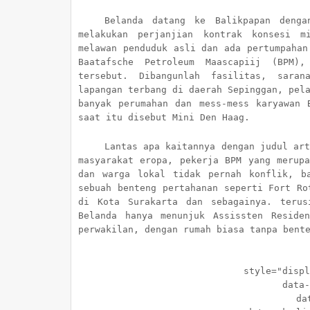
Belanda datang ke Balikpapan deng
melakukan perjanjian kontrak konsesi m
melawan penduduk asli dan ada pertumpahan
Baatafsche Petroleum Maascapiij (BPM),
tersebut. Dibangunlah fasilitas, saran
lapangan terbang di daerah Sepinggan, pel
banyak perumahan dan mess-mess karyawan 
saat itu disebut Mini Den Haag.
Lantas apa kaitannya dengan judul ar
masyarakat eropa, pekerja BPM yang merup
dan warga lokal tidak pernah konflik, b
sebuah benteng pertahanan seperti Fort Ro
di Kota Surakarta dan sebagainya. terus
Belanda hanya menunjuk Assissten Reside
perwakilan, dengan rumah biasa tanpa bent
style="display:
data-ad-
data-a