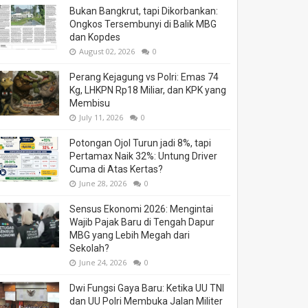
Bukan Bangkrut, tapi Dikorbankan:
Ongkos Tersembunyi di Balik MBG
dan Kopdes
August 02, 2026
0
Perang Kejagung vs Polri: Emas 74
Kg, LHKPN Rp18 Miliar, dan KPK yang
Membisu
July 11, 2026
0
Potongan Ojol Turun jadi 8%, tapi
Pertamax Naik 32%: Untung Driver
Cuma di Atas Kertas?
June 28, 2026
0
Sensus Ekonomi 2026: Mengintai
Wajib Pajak Baru di Tengah Dapur
MBG yang Lebih Megah dari
Sekolah?
June 24, 2026
0
Dwi Fungsi Gaya Baru: Ketika UU TNI
dan UU Polri Membuka Jalan Militer