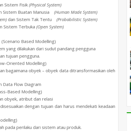
n Sistem Fisik
(Physical System)
n Sistem Buatan Manusia
(Human Made System)
tem)
dan Sistem Tak Tentu
(Probabilistic System)
n Sistem Terbuka
(Open System)
o
(Scenario Based Modelling)
m yang dilakukan dari sudut pandang pengguna
gan tujuan pengguna.
ow-Oriented Modelling)
kan bagaimana obyek – obyek data ditransformasikan oleh
n Data Flow Diagram
ass-Based Modelling)
n obyek, atribut dan relasi
t disesuaikan dengan tujuan dan harus mendekati keadaan
odelling)
h pada perilaku dari sistem atau produk.