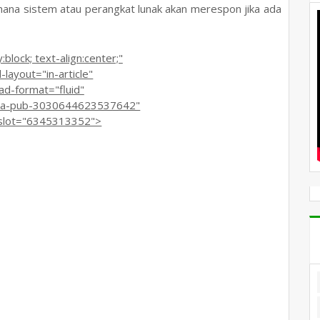
na sistem atau perangkat lunak akan merespon jika ada
lock; text-align:center;"
ayout="in-article"
-format="fluid"
ca-pub-3030644623537642"
lot="6345313352">