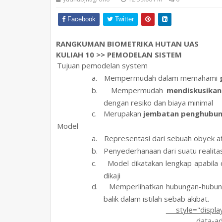
Facebook
Twitter
RANGKUMAN BIOMETRIKA HUTAN UAS
KULIAH 10 >> PEMODELAN SISTEM
1.
Tujuan pemodelan system
a.
Mempermudah dalam memahami
b.
Mempermudah
mendiskusikan
dengan resiko dan biaya minimal
c.
Merupakan
jembatan penghubu
2.
Model
a.
Representasi dari sebuah obyek ata
b.
Penyederhanaan dari suatu realit
c.
Model dikatakan lengkap apabila 
dikaji
d.
Memperlihatkan hubungan-hubung
balik dalam istilah sebab akibat.
style="display:b
data-ad-l