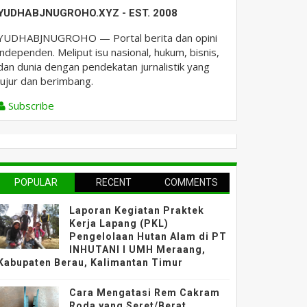
YUDHABJNUGROHO.XYZ - EST. 2008
YUDHABJNUGROHO — Portal berita dan opini
independen. Meliput isu nasional, hukum, bisnis,
dan dunia dengan pendekatan jurnalistik yang
jujur dan berimbang.
Subscribe
POPULAR
RECENT
COMMENTS
Laporan Kegiatan Praktek
Kerja Lapang (PKL)
Pengelolaan Hutan Alam di PT
INHUTANI I UMH Meraang,
Kabupaten Berau, Kalimantan Timur
Cara Mengatasi Rem Cakram
Roda yang Seret/Berat