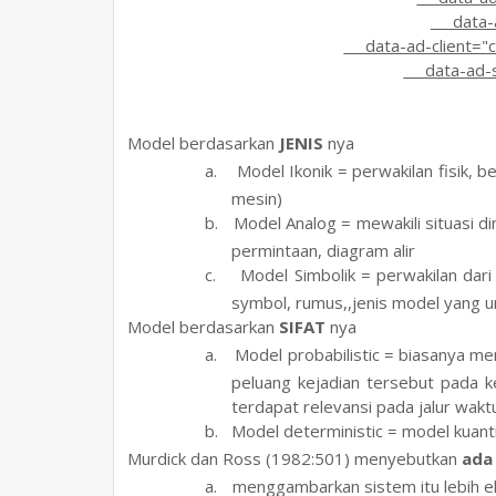
data-ad
data-ad-client="
data-ad-s
3.
Model berdasarkan
JENIS
nya
a.
Model Ikonik = perwakilan fisik, b
mesin)
b.
Model Analog = mewakili situasi d
permintaan, diagram alir
c.
Model Simbolik = perwakilan dari
symbol, rumus,,jenis model yang 
4.
Model berdasarkan
SIFAT
nya
a.
Model probabilistic = biasanya me
peluang kejadian tersebut pada 
terdapat relevansi pada jalur wakt
b.
Model deterministic = model kuant
5.
Murdick dan Ross (1982:501) menyebutkan
ada
a.
menggambarkan sistem itu lebih ek