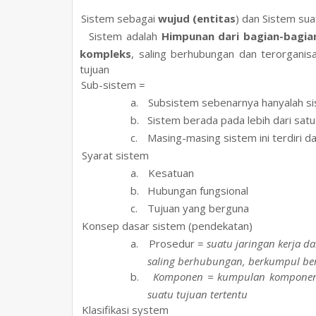
7.
Sistem sebagai
wujud (entitas
) dan Sistem su
8.
Sistem adalah
Himpunan dari bagian-bagi
kompleks
, saling berhubungan dan terorganis
tujuan
9.
Sub-sistem =
a.
Subsistem sebenarnya hanyalah si
b.
Sistem berada pada lebih dari satu 
c.
Masing-masing sistem ini terdiri d
10.
Syarat sistem
a.
Kesatuan
b.
Hubungan fungsional
c.
Tujuan yang berguna
11.
Konsep dasar sistem (pendekatan)
a.
Prosedur =
suatu jaringan kerja 
saling berhubungan, berkumpul be
b.
Komponen = kumpulan komponen y
suatu tujuan tertentu
12.
Klasifikasi system