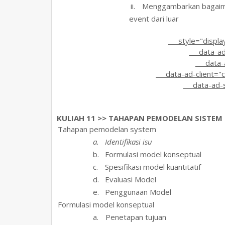
ii.
Menggambarkan bagaima
event dari luar
style="display:b
data-ad-l
data-ad
data-ad-client="
data-ad-s
KULIAH 11 >> TAHAPAN PEMODELAN SISTEM
1.
Tahapan pemodelan system
a.
Identifikasi isu
b.
Formulasi model konseptual
c.
Spesifikasi model kuantitatif
d.
Evaluasi Model
e.
Penggunaan Model
2.
Formulasi model konseptual
a.
Penetapan tujuan