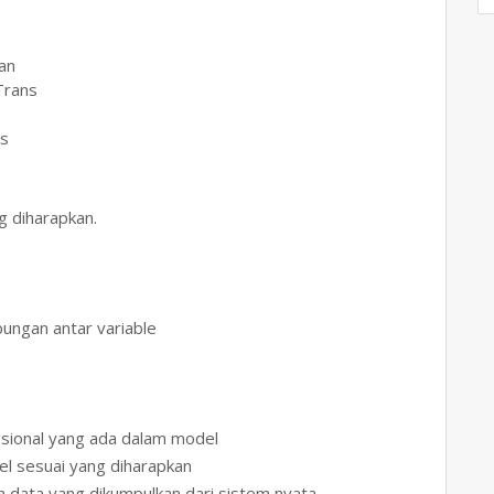
an
Trans
ks
 diharapkan.
ungan antar variable
gsional yang ada dalam model
el sesuai yang diharapkan
 data yang dikumpulkan dari sistem nyata