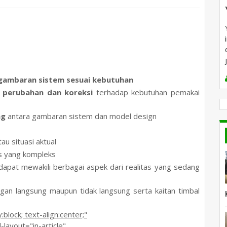
gambaran sistem sesuai kebutuhan
 perubahan dan koreksi
terhadap kebutuhan pemakai
ng
antara gambaran sistem dan model design
u situasi aktual
as yang kompleks
dapat mewakili berbagai aspek dari realitas yang sedang
an langsung maupun tidak langsung serta kaitan timbal
lock; text-align:center;"
ayout="in-article"