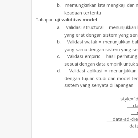
b.
memungkinkan kita mengkaji dan m
keadaan tertentu
6.
Tahapan
uji validitas model
a.
Validasi structural =
menunjukkan 
yang erat dengan sistem yang sen
b.
Validasi watak =
menunjukkan ba
yang sama dengan sistem yang sen
c.
Validasi empiric =
hasil perhitun
sesuai dengan data empirik untuk 
d.
Validasi aplikasi =
menunjukkan
dengan tujuan studi dan model te
sistem yang senyata di lapangan
style="disp
data
da
data-ad-clie
data-