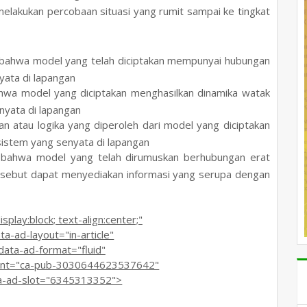
elakukan percobaan situasi yang rumit sampai ke tingkat
bahwa model yang telah diciptakan mempunyai hubungan
yata di lapangan
hwa model yang diciptakan menghasilkan dinamika watak
yata di lapangan
gan atau logika yang diperoleh dari model yang diciptakan
sistem yang senyata di lapangan
 bahwa model yang telah dirumuskan berhubungan erat
rsebut dapat menyediakan informasi yang serupa dengan
lay:block; text-align:center;"
-ad-layout="in-article"
ta-ad-format="fluid"
nt="ca-pub-3030644623537642"
ad-slot="6345313352">