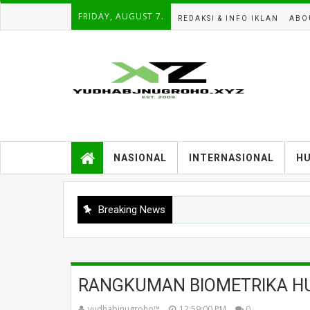
FRIDAY, AUGUST 7.
REDAKSI & INFO IKLAN
ABO
NASIONAL
INTERNASIONAL
H
Breaking News
RANGKUMAN BIOMETRIKA H
yudhabjnugroho™️
12:59:00 PM
0