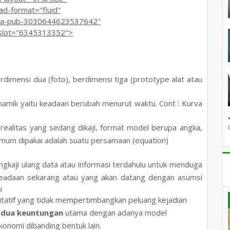
-format="fluid"
ca-pub-3030644623537642"
lot="6345313352">
erdimensi dua (foto), berdimensi tiga (prototype alat atau
inamik yaitu keadaan berubah menurut waktu. Cont : Kurva
 realitas yang sedang dikaji, format model berupa angka,
umum dipakai adalah suatu persamaan (equation)
ngkaji ulang data atau informasi terdahulu untuk menduga
keadaan sekarang atau yang akan datang dengan asumsi
u
itatif yang tidak mempertimbangkan peluang kejadian
 dua keuntungan
utama dengan adanya model
onomi dibanding bentuk lain.