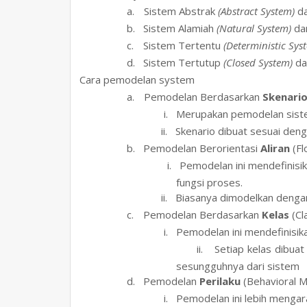
a.
Sistem Abstrak
(Abstract System)
da
b.
Sistem Alamiah
(Natural System)
da
c.
Sistem Tertentu
(Deterministic Sys
d.
Sistem Tertutup
(Closed System)
da
13.
Cara pemodelan system
a.
Pemodelan Berdasarkan
Skenari
i.
Merupakan pemodelan siste
ii.
Skenario dibuat sesuai den
b.
Pemodelan Berorientasi
Aliran
(Fl
i.
Pemodelan ini mendefinisi
fungsi proses.
ii.
Biasanya dimodelkan denga
c.
Pemodelan Berdasarkan
Kelas
(Cl
i.
Pemodelan ini mendefinisika
ii.
Setiap kelas dibua
sesungguhnya dari sistem
d.
Pemodelan
Perilaku
(Behavioral M
i.
Pemodelan ini lebih mengara