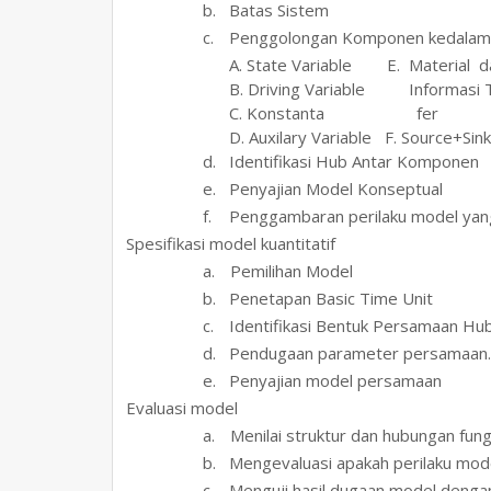
b.
Batas Sistem
c.
Penggolongan Komponen kedalam
A. State Variable E. Material d
B. Driving Variable Informasi 
C. Konstanta fer
D. Auxilary Variable F. Source+Sin
d.
Identifikasi Hub Antar Komponen
e.
Penyajian Model Konseptual
f.
Penggambaran perilaku model yang
3.
Spesifikasi model kuantitatif
a.
Pemilihan Model
b.
Penetapan Basic Time Unit
c.
Identifikasi Bentuk Persamaan Hub
d.
Pendugaan parameter persamaan.
e.
Penyajian model persamaan
4.
Evaluasi model
a.
Menilai struktur dan hubungan fun
b.
Mengevaluasi apakah perilaku mod
c.
Menguji hasil dugaan model dengan