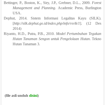
Bettinger, P., Boston, K., Siry, J.P., Grebner, D.L., 2009.
Forest
Management and Planning
. Academic Press, Burlington
USA.
Dephut, 2014. Sistem Informasi Legalitas Kayu (SILK).
[
http://silk.dephut.go.id/index.php/info/vsvlk/1
]. (12 Des
2014)
Riyanto, H.D., Putra, P.B., 2010.
Model Pertumbuhan Tegakan
Hutan Tanaman Sengon untuk Pengelolaan Hutan
. Tekno
Hutan Tanaman 3.
(file asli unduh
disini
)