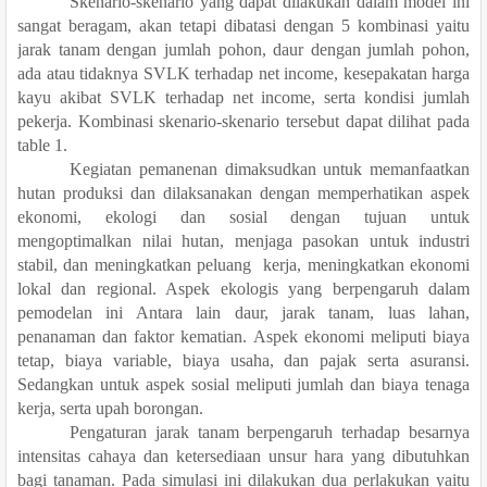
Skenario-skenario yang dapat dilakukan dalam model ini
sangat beragam, akan tetapi dibatasi dengan 5 kombinasi yaitu
jarak tanam dengan jumlah pohon, daur dengan jumlah pohon,
ada atau tidaknya SVLK terhadap net income, kesepakatan harga
kayu akibat SVLK terhadap net income, serta kondisi jumlah
pekerja. Kombinasi skenario-skenario tersebut dapat dilihat pada
table 1.
Kegiatan pemanenan dimaksudkan untuk memanfaatkan
hutan produksi dan dilaksanakan dengan memperhatikan aspek
ekonomi, ekologi dan sosial dengan tujuan untuk
mengoptimalkan nilai hutan, menjaga pasokan untuk industri
stabil, dan meningkatkan peluang kerja, meningkatkan ekonomi
lo
k
al dan regional. Aspek ekologis yang berpengaruh dalam
pemodelan ini Antara lain daur, jarak tanam, luas lahan,
penanaman dan fa
k
tor kematian. Aspek ekonomi meliputi biaya
tetap, biaya variable, biaya usaha, dan pajak serta asuransi.
Sedangkan untuk aspek sosial meliputi jumlah dan biaya tenaga
kerja, serta upah borongan.
Pengaturan jarak tanam berpengaruh terhadap besarnya
intensitas cahaya dan ketersediaan unsur hara yang dibutuhkan
bagi tanaman. Pada simulasi ini dilakukan dua perlakukan yaitu