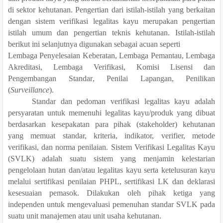
di sektor kehutanan.
Pengertian dari istilah-istilah yang berkaitan
dengan sistem verifikasi legalitas kayu merupakan pengertian
istilah umum dan pengertian teknis kehutanan. Istilah-istilah
berikut ini selanjutnya digunakan sebagai acuan
seperti
Lembaga Penyelesaian Keberatan
,
Lembaga Pemantau
,
Lembaga
Akreditasi
,
Lembaga Verifikasi
,
Komisi Lisensi dan
Pengembangan Standar
,
Penilai Lapangan
,
Penilikan
(
Surveillance
)
.
Standar dan pedoman verifikasi legalitas kayu adalah
persyaratan untuk memenuhi legalitas kayu/produk yang dibuat
berdasarkan kesepakatan para pihak (stakeholder) kehutanan
yang memuat standar, kriteria, indikator, verifier, metode
verifikasi, dan norma penilaian.
Sistem Verifikasi Legalitas Kayu
(SVLK) adalah suatu sistem yang menjamin kelestarian
pengelolaan hutan dan/atau legalitas kayu serta ketelusuran kayu
melalui sertifikasi penilaian PHPL, sertifikasi LK dan deklarasi
kesesuaian pemasok.
D
ilakukan oleh pihak ketiga yang
independen untuk mengevaluasi pemenuhan standar SVLK
pada
suatu
unit manajemen
atau
unit usaha kehutanan.