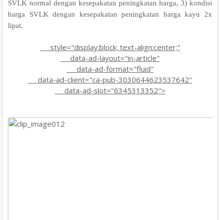
SVLK normal dengan kesepakatan peningkatan harga, 3) kondisi
harga SVLK dengan kesepakatan peningkatan harga kayu 2x
lipat.
style="display:block; text-align:center;"
data-ad-layout="in-article"
data-ad-format="fluid"
data-ad-client="ca-pub-3030644623537642"
data-ad-slot="6345313352">