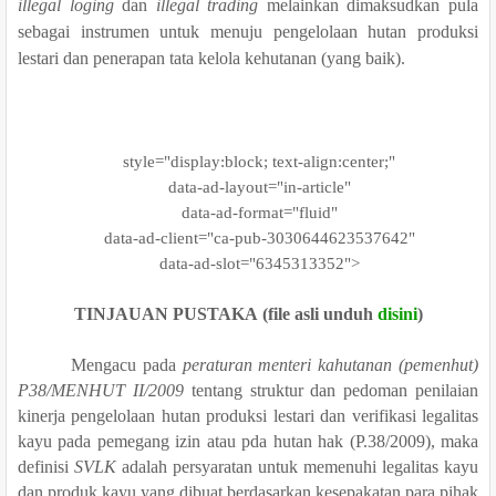
illegal loging
dan
illegal trading
melainkan dimaksudkan pula
sebagai instrumen untuk menuju pengelolaan hutan produksi
lestari dan penerapan tata kelola kehutanan (yang baik).
style="display:block; text-align:center;"
data-ad-layout="in-article"
data-ad-format="fluid"
data-ad-client="ca-pub-3030644623537642"
data-ad-slot="6345313352">
TINJAUAN PUSTAKA
(file asli unduh
disini
)
Mengacu pada
peraturan menteri kahutanan (pemenhut)
P38/MENHUT II/2009
tentang struktur dan pedoman penilaian
kinerja pengelolaan hutan produksi lestari dan verifikasi legalitas
kayu pada pemegang izin atau pda hutan hak (P.38/2009), maka
definisi
SVLK
adalah persyaratan untuk memenuhi legalitas kayu
dan produk kayu yang dibuat berdasarkan kesepakatan para pihak