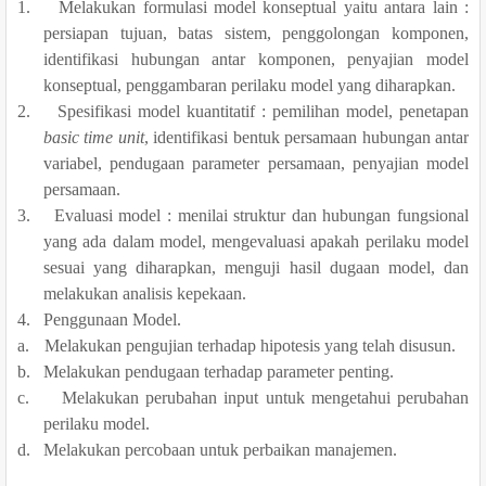
1.
Melakukan formulasi model konseptual yaitu antara lain :
persiapan tujuan, batas sistem, penggolongan komponen,
identifikasi hubungan antar komponen, penyajian model
konseptual, penggambaran perilaku model yang diharapkan.
2.
Spesifikasi model kuantitatif : pemilihan model, penetapan
basic time unit
, identifikasi bentuk persamaan hubungan antar
variab
e
l, pendugaan parameter persamaan, penyajian model
persamaan.
3.
Evaluasi model : menilai struktur dan hubungan fungsional
yang ada dalam model, mengevaluasi apakah perilaku model
sesuai yang diharapkan, menguji hasil dugaan model, dan
melakukan analisis kepekaan.
4.
Penggunaan Model.
a.
Melakukan pengujian terhadap hipotesis yang telah disusun.
b.
Melakukan pendugaan terhadap parameter penting.
c.
Melakukan perubahan input untuk mengetahui perubahan
perilaku model.
d.
Melakukan percobaan untuk perbaikan manajemen.