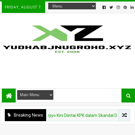
FRIDAY, AUGUST 7.
Breaking News
dak, Perry Warjiyo Kini Diintai KPK dalam Skandal Dana CSR BI-OJK