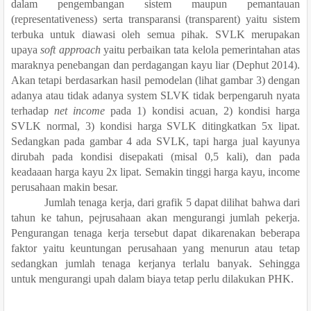
dalam pengembangan sistem maupun pemantauan
(representativeness) serta transparansi (transparent) yaitu sistem
terbuka untuk diawasi oleh semua pihak. SVLK merupakan
upaya
soft approach
yaitu perbaikan tata kelola pemerintahan atas
maraknya penebangan dan perdagangan kayu liar (Dephut 2014).
Akan tetapi berdasarkan hasil pemodelan (lihat gambar 3) dengan
adanya atau tidak adanya system SLVK tidak berpengaruh nyata
terhadap
net income
pada 1) kondisi acuan, 2) kondisi harga
SVLK normal, 3) kondisi harga SVLK ditingkatkan 5x lipat.
Sedangkan pada gambar 4 ada SVLK, tapi harga jual kayunya
dirubah pada kondisi disepakati (misal 0,5 kali), dan pada
keadaaan harga kayu 2x lipat. Semakin tinggi harga kayu, income
perusahaan makin besar.
Jumlah tenaga kerja, dari grafik 5 dapat dilihat bahwa dari
tahun ke tahun, pejrusahaan akan mengurangi jumlah pekerja.
Pengurangan tenaga kerja tersebut dapat dikarenakan beberapa
faktor yaitu keuntungan perusahaan yang menurun atau tetap
sedangkan jumlah tenaga kerjanya terlalu banyak. Sehingga
untuk mengurangi upah dalam biaya tetap perlu dilakukan PHK.