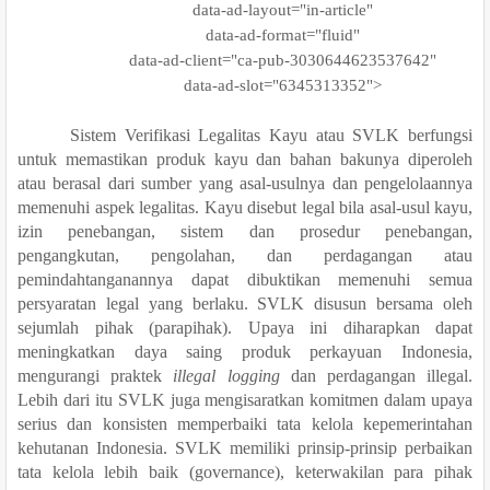
data-ad-layout="in-article"
data-ad-format="fluid"
data-ad-client="ca-pub-3030644623537642"
data-ad-slot="6345313352">
Sistem Verifikasi Legalitas Kayu atau SVLK berfungsi
untuk memastikan produk kayu dan bahan bakunya diperoleh
atau berasal dari sumber yang asal-usulnya dan pengelolaannya
memenuhi aspek legalitas. Kayu disebut legal bila asal-usul kayu,
izin penebangan, sistem dan prosedur penebangan,
pengangkutan, pengolahan, dan perdagangan atau
pemindahtanganannya dapat dibuktikan memenuhi semua
persyaratan legal yang berlaku. SVLK disusun bersama oleh
sejumlah pihak (parapihak). Upaya ini diharapkan dapat
meningkatkan daya saing produk perkayuan Indonesia,
mengurangi praktek
illegal logging
dan perdagangan illegal.
Lebih dari itu SVLK juga men
g
i
sa
ratkan komitmen dalam upaya
serius dan konsisten memperbaiki tata kelola kepemerintahan
kehutanan Indonesia. SVLK memiliki prinsip-prinsip perbaikan
tata kelola lebih baik (governance), keterwakilan para pihak