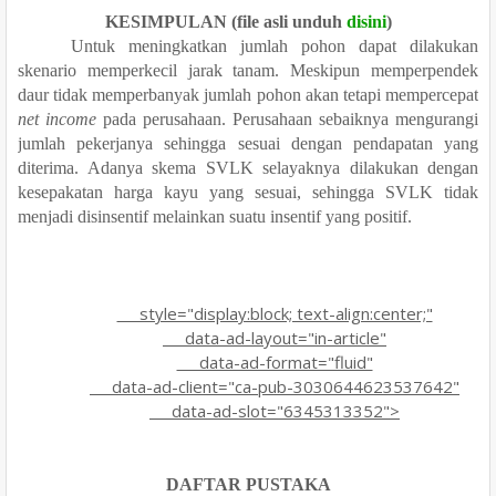
KESIMPULAN
(file asli unduh
disini
)
Untuk meningkatkan jumlah pohon dapat dilakukan
skenario memperkecil jarak tanam. Meskipun memperpendek
daur tidak memperbanyak jumlah pohon akan tetapi mempercepat
net income
pada perusahaan. Perusahaan sebaiknya mengurangi
jumlah pekerjanya sehingga sesuai dengan pendapatan yang
diterima. Adanya skema SVLK selayaknya dilakukan dengan
kesepakatan harga kayu yang sesuai, sehingga SVLK tidak
menjadi disinsentif melainkan suatu insentif yang positif.
style="display:block; text-align:center;"
data-ad-layout="in-article"
data-ad-format="fluid"
data-ad-client="ca-pub-3030644623537642"
data-ad-slot="6345313352">
DAFTAR PUSTAKA