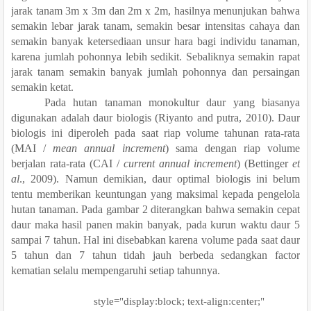
jarak tanam 3m
x
3m dan 2m x 2m
,
hasilnya menunjukan bahwa
semakin lebar jarak tanam, semakin besar intensitas cahaya dan
semakin banyak ketersediaan unsur hara bagi individu tanaman,
karena jumlah pohonnya lebih sedikit. Sebaliknya
semakin rapat
jarak tanam semakin banyak jumlah pohonnya dan persaingan
semakin ketat.
Pada hutan tanaman monokultur daur yang biasanya
digunakan adalah daur biologis (Riyanto and putra, 2010). Daur
biologis ini diperoleh pada saat riap volume tahunan rata-rata
(MAI /
mean annual increment
) sama dengan riap volume
berjalan rata-rata (CAI /
current annual increment
) (Bettinger
et
al
., 2009). Namun demikian, daur optimal biologis ini belum
tentu memberikan keuntungan yang maksimal kepada pengelola
hutan tanaman. Pada gambar 2 diterangkan bahwa
semakin cepat
daur maka hasil panen makin banyak, pada kurun waktu daur 5
sampai 7 tahun. Hal ini disebabkan karena volume pada saat daur
5 tahun dan 7 tahun tidah jauh berbeda sedangkan factor
kematian selalu mempengaruhi setiap tahunnya.
style="display:block; text-align:center;"