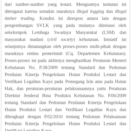
dari sumber-sumber yang lestari. Menguatnya tuntutan ini
ditengarai karena semakin maraknya
illegal logging
dan
illegal
timber trading
. Kondisi ini direspon antara lain dengan
pengembangan SVLK yang pada mulanya diinisiasi oleh
sekelompok Lembaga Swadaya
Masyarakat (LSM) dan
masyarakat madani (
civil society
) kehutanan. Inisiatif ini
selanjutnya dimatangkan oleh proses-proses multi-pihak dengan
masuknya entitas pemerintah (Cq. Departemen Kehutanan).
Proses-proses ini pada akhirnya menghasilkan Peraturan Menteri
Kehutanan No. P.38/2009 tentang Standard dan Pedoman
Penilaian Kinerja Pengelolaan Hutan Produksi Lestari dan
Verifikasi Legalitas Kayu pada Pemegang Izin atau pada Hutan
Hak, dan peraturan-peraturan pelaksanaannya yaitu Peraturan
Direktur Jenderal Bina Produksi Kehutanan No. P.06/2009
tentang Standard dan Pedoman Penilaian Kinerja Pengelolaan
Hutan Produksi Lestari dan Verifikasi Legalitas Kayu dan
dilengkapi dengan P.02/2010 tentang Pedoman Pelaksanaan
Penilaian Kinerja Pengelolaan Hutan Produksi Lestari dan
Verifikasi Legalitas Kayu.