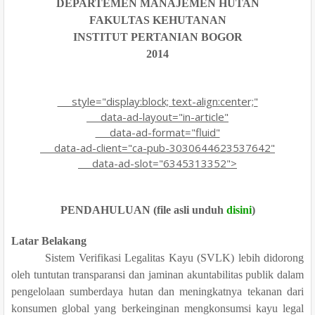
DEPARTEMEN MANAJEMEN HUTAN
FAKULTAS KEHUTANAN
INSTITUT PERTANIAN BOGOR
2014
style="display:block; text-align:center;"
data-ad-layout="in-article"
data-ad-format="fluid"
data-ad-client="ca-pub-3030644623537642"
data-ad-slot="6345313352">
PENDAHULUAN (file asli unduh
disini
)
Latar Belakang
Sistem Verifikasi Legalitas Kayu (SVLK) lebih didorong
oleh tuntutan transparansi dan jaminan akuntabilitas publik dalam
pengelolaan sumberdaya hutan dan meningkatnya tekanan dari
konsumen global yang berkeinginan mengkonsumsi kayu legal