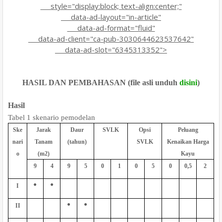
style="display:block; text-align:center;"
data-ad-layout="in-article"
data-ad-format="fluid"
data-ad-client="ca-pub-3030644623537642"
data-ad-slot="6345313352">
HASIL DAN PEMBAHASAN
(file asli unduh
disini
)
Hasil
Tabel 1 skenario pemodelan
Ske
Jarak
Daur
SVLK
Opsi
Peluang
nari
Tanam
(tahun)
SVLK
Kenaikan Harga
o
(m2)
Kayu
9
4
9
5
0
1
0
5
0
0,5
2
•
•
I
•
•
II