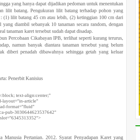
ingga yang hanya dapat dijadikan pedoman
untuk menentukan
lilit batang. Pengukuran lilit batang terhadap pohon yang
1) lilit batang 45 cm atau lebih, (2) ketinggian 100 cm dari
pel yang diambil sebanyak 10 tanaman secara random, dengan
real tanaman karet tersebut sudah dapat disadap.
ercobaan Cikabayan IPB, terlihat seperti kurang terurus,
adap, namun banyak diantara tanaman tersebut yang belum
ak diberi penadah dibawahnya sehingga getah yang keluar
ta: Penerbit Kanisius
block; text-align:center;"
ayout="in-article"
d-format="fluid"
ca-pub-3030644623537642"
lot="6345313352">
Manusia Pertanian. 2012. Syarat Penyadapan Karet yang