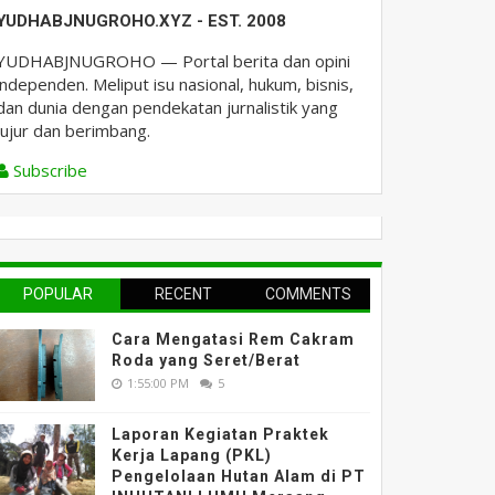
YUDHABJNUGROHO.XYZ - EST. 2008
YUDHABJNUGROHO — Portal berita dan opini
independen. Meliput isu nasional, hukum, bisnis,
dan dunia dengan pendekatan jurnalistik yang
jujur dan berimbang.
Subscribe
POPULAR
RECENT
COMMENTS
Cara Mengatasi Rem Cakram
Roda yang Seret/Berat
1:55:00 PM
5
Laporan Kegiatan Praktek
Kerja Lapang (PKL)
Pengelolaan Hutan Alam di PT