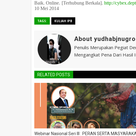
Baik. Online. [Terhubung Berkala].
http://cybex.dep
10 Mei 2014
TAGS:
KULIAH IPB
About yudhabjnugro
Penulis Merupakan Pegiat De
Mengangkat Pena Dari Hasil In
RELATED POSTS
Webinar Nasional Seri III : PERAN SERTA MASYARAK