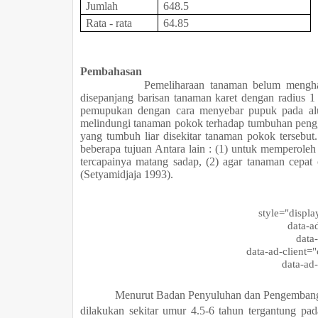
Jumlah
648.5
Rata - rata
64.85
Pembahasan
Pemeliharaan tanaman belum menghasilkan
disepanjang barisan tanaman karet dengan radius 1 
pemupukan dengan cara menyebar pupuk pada alu
melindungi tanaman pokok terhadap tumbuhan peng
yang tumbuh liar disekitar tanaman pokok terse
beberapa tujuan Antara lain : (1) untuk memperoleh
tercapainya matang sadap, (2) agar tanaman cepa
(Setyamidjaja 1993).
style="display:
data-ad-l
data-a
data-ad-client="
data-ad-s
Menurut Badan Penyuluhan dan Pengembangan 
dilakukan sekitar umur 4.5-6 tahun tergantung pa