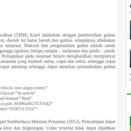
 (TBM) Karet dilakukan dengan pembersihan gulma
m, daerah ini harus bersih dari gulma, selanjutnya dilakukan
r tanaman. Maksud dari pengendalian gulma adalah untuk
ganggu (gulma) berupa rumput – rumputan dan perdu – perdu
but. Pemupukan pada tanaman belum menghasilkan mempunyai
 tanaman yang tumbuh subur, cepat dan sehat, sehingga cepat
t cepat menutup sehingga dapat menekan pertumbuhan gulma
block; text-align:center;"
ayout="in-article"
d-format="fluid"
ca-pub-3030644623537642"
lot="6345313352">
Sumberdaya Manusia Pertanian (2012),
Penyadapan dapat
da klon dan lingkungan. Umur tersebut tidak
dapat dijadikan