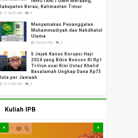
INHUTANI I UMH Meraang,
Kabupaten Berau, Kalimantan Timur
11:54:00 AM
0
Menyamakan Penanggalan
Muhammadiyah dan Nahdhatul
Ulama
3:06:00 PM
2
5 Jejak Kasus Korupsi Haji
2024 yang Bikin Boncos RI Rp1
Triliun usai Kini Ustaz Khalid
Basalamah Ungkap Dana Rp73
Juta per Jamaah
12:11:00 PM
0
Kuliah IPB