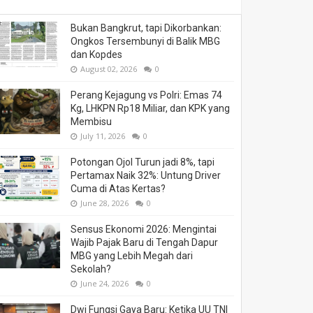
Bukan Bangkrut, tapi Dikorbankan:
Ongkos Tersembunyi di Balik MBG
dan Kopdes
August 02, 2026
0
Perang Kejagung vs Polri: Emas 74
Kg, LHKPN Rp18 Miliar, dan KPK yang
Membisu
July 11, 2026
0
Potongan Ojol Turun jadi 8%, tapi
Pertamax Naik 32%: Untung Driver
Cuma di Atas Kertas?
June 28, 2026
0
Sensus Ekonomi 2026: Mengintai
Wajib Pajak Baru di Tengah Dapur
MBG yang Lebih Megah dari
Sekolah?
June 24, 2026
0
Dwi Fungsi Gaya Baru: Ketika UU TNI