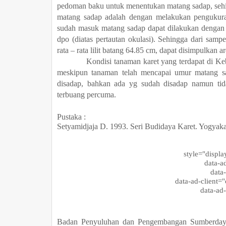
pedoman baku untuk menentukan matang sadap, seh
matang sadap adalah dengan melakukan pengukuran 
sudah masuk matang sadap dapat dilakukan dengan : (
dpo (diatas pertautan okulasi). Sehingga dari sam
rata – rata lilit batang 64.85 cm, dapat disimpulkan a
Kondisi tanaman karet yang terdapat di Kebun P
meskipun tanaman telah mencapai umur matang s
disadap, bahkan ada yg sudah disadap namun tid
terbuang percuma.
Pustaka :
Setyamidjaja D. 1993. Seri Budidaya Karet. Yogyakar
style="display:
data-ad-l
data-a
data-ad-client="
data-ad-s
Badan Penyuluhan dan Pengembangan Sumberdaya 