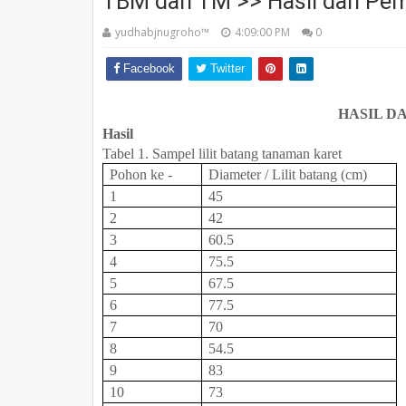
TBM dan TM >> Hasil dan Pe
yudhabjnugroho™️
4:09:00 PM
0
Facebook
Twitter
HASIL D
Hasil
Tabel 1. Sampel lilit batang tanaman karet
Pohon ke -
Diameter / Lilit batang (cm)
1
45
2
42
3
60.5
4
75.5
5
67.5
6
77.5
7
70
8
54.5
9
83
10
73