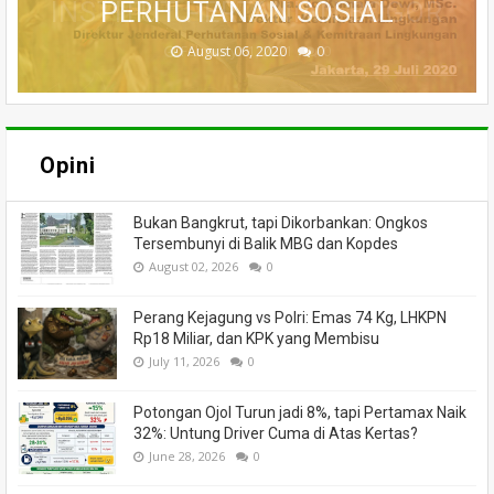
INSTITUT PERTANIAN BOGOR
VIDEOGRAFI HAPKA 2021
PENGELOLAAN HUTAN
PERHUTANAN SOSIAL
LAHAN GAMBUT
DAYA ALAM
KARHUTLA
LESTARI
September 17, 2021
February 01, 2021
August 06, 2020
June 13, 2024
June 18, 2020
June 16, 2020
July 27, 2020
July 02, 2020
0
0
0
0
0
0
0
0
Opini
Bukan Bangkrut, tapi Dikorbankan: Ongkos
Tersembunyi di Balik MBG dan Kopdes
August 02, 2026
0
Perang Kejagung vs Polri: Emas 74 Kg, LHKPN
Rp18 Miliar, dan KPK yang Membisu
July 11, 2026
0
Potongan Ojol Turun jadi 8%, tapi Pertamax Naik
32%: Untung Driver Cuma di Atas Kertas?
June 28, 2026
0