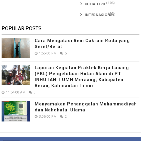
(106)
KULIAH IPB
(92)
INTERNASIONAL
POPULAR POSTS
Cara Mengatasi Rem Cakram Roda yang
Seret/Berat
1:55:00 PM
5
Laporan Kegiatan Praktek Kerja Lapang
(PKL) Pengelolaan Hutan Alam di PT
INHUTANI I UMH Meraang, Kabupaten
Berau, Kalimantan Timur
11:54:00 AM
0
Menyamakan Penanggalan Muhammadiyah
dan Nahdhatul Ulama
3:06:00 PM
2