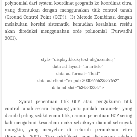
polynomial dari system koordinat geografis ke koordinat citra,
yang ditentukan dengan menggunakan titik control tanah
(Ground Control Point (GCP)). (3) Metode Kombinasi dengan
melakukan koreksi sistematik, kemudian kesalahan residu
akan direduksi menggunakan orde polinomial (Purwadhi
2001).
style="display:block; text-align:center;"
data-ad-layout="in-article"
data-ad-format="fluid"
data-ad-client="ca-pub-3030644623537642"
data-ad-slot="6345313352">
Syarat penentuan titik GCP atau pengukuran titik
control tanah secara langsung yaitu jumlah parameter yang
diambil paling sedikit enam titik, namun penentuan GCP sering
kali mengalami kesalahan maka sebaiknya diambil sebanyak
mungkin, yang menyebar di seluruh permukaan citra
(Purwadhi 2001). Tipe rektifikasi yang digunakan adalah