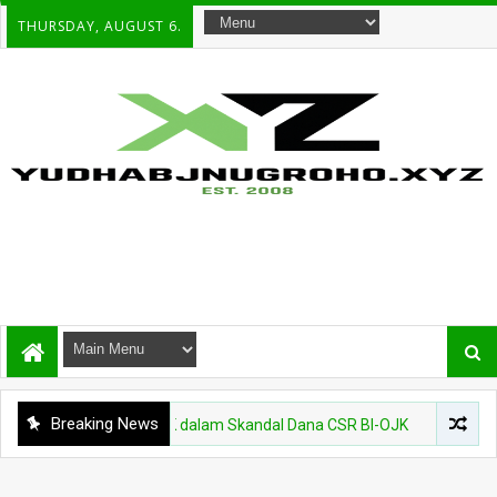
THURSDAY, AUGUST 6.
Breaking News
yo Kini Diintai KPK dalam Skandal Dana CSR BI-OJK
NASIONA