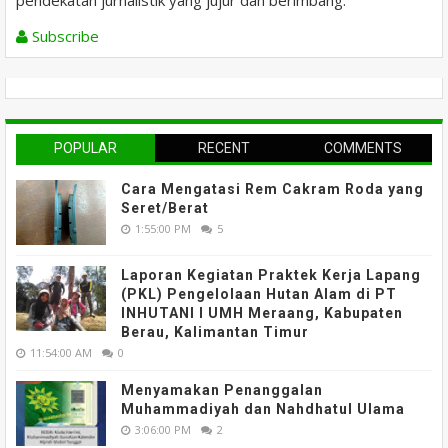
pendekatan jurnalistik yang jujur dan berimbang.
Subscribe
POPULAR
RECENT
COMMENTS
Cara Mengatasi Rem Cakram Roda yang
Seret/Berat
1:55:00 PM
5
Laporan Kegiatan Praktek Kerja Lapang
(PKL) Pengelolaan Hutan Alam di PT
INHUTANI I UMH Meraang, Kabupaten
Berau, Kalimantan Timur
11:54:00 AM
0
Menyamakan Penanggalan
Muhammadiyah dan Nahdhatul Ulama
3:06:00 PM
2