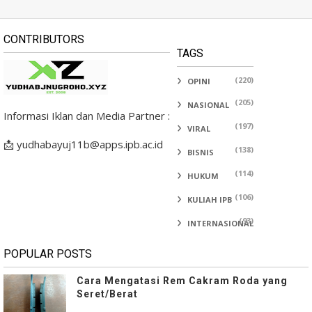
CONTRIBUTORS
TAGS
(220)
OPINI
(205)
NASIONAL
Informasi Iklan dan Media Partner :
(197)
VIRAL
📩 yudhabayuj11b@apps.ipb.ac.id
(138)
BISNIS
(114)
HUKUM
(106)
KULIAH IPB
(93)
INTERNASIONAL
POPULAR POSTS
Cara Mengatasi Rem Cakram Roda yang
Seret/Berat