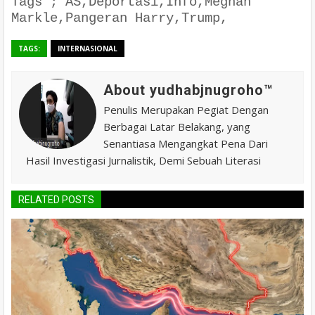
Tags ; AS,Deportasi,Info,Meghan
Markle,Pangeran Harry,Trump,
TAGS:
INTERNASIONAL
About yudhabjnugroho™️
Penulis Merupakan Pegiat Dengan
Berbagai Latar Belakang, yang
Senantiasa Mengangkat Pena Dari
Hasil Investigasi Jurnalistik, Demi Sebuah Literasi
RELATED POSTS