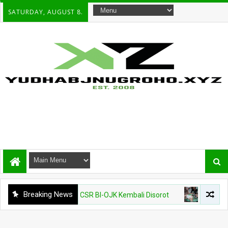
SATURDAY, AUGUST 8.
Breaking News
y Warjiyo, Kasus CSR BI-OJK Kembali Disorot
VIRAL
Kritik 