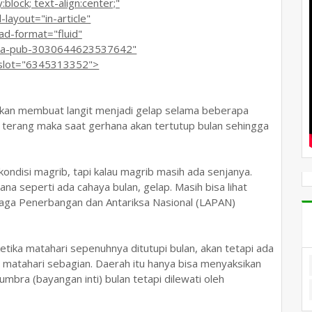
lock; text-align:center;"
ayout="in-article"
-format="fluid"
ca-pub-3030644623537642"
lot="6345313352">
i akan membuat langit menjadi gelap selama beberapa
 terang maka saat gerhana akan tertutup bulan sehingga
kondisi magrib, tapi kalau magrib masih ada senjanya.
ana seperti ada cahaya bulan, gelap. Masih bisa lihat
aga Penerbangan dan Antariksa Nasional (LAPAN)
tika matahari sepenuhnya ditutupi bulan, akan tetapi ada
matahari sebagian. Daerah itu hanya bisa menyaksikan
umbra (bayangan inti) bulan tetapi dilewati oleh