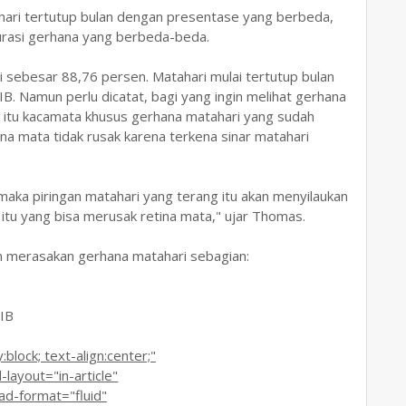
hari tertutup bulan dengan presentase yang berbeda,
urasi gerhana yang berbeda-beda.
di sebesar 88,76 persen. Matahari mulai tertutup bulan
B. Namun perlu dicatat, bagi yang ingin melihat gerhana
k itu kacamata khusus gerhana matahari yang sudah
ina mata tidak rusak karena terkena sinar matahari
, maka piringan matahari yang terang itu akan menyilaukan
itu yang bisa merusak retina mata," ujar Thomas.
kan merasakan gerhana matahari sebagian:
WIB
lock; text-align:center;"
ayout="in-article"
-format="fluid"