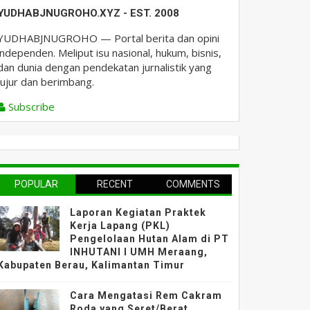
YUDHABJNUGROHO.XYZ - EST. 2008
YUDHABJNUGROHO — Portal berita dan opini
independen. Meliput isu nasional, hukum, bisnis,
dan dunia dengan pendekatan jurnalistik yang
jujur dan berimbang.
Subscribe
POPULAR
RECENT
COMMENTS
Laporan Kegiatan Praktek
Kerja Lapang (PKL)
Pengelolaan Hutan Alam di PT
INHUTANI I UMH Meraang,
Kabupaten Berau, Kalimantan Timur
Cara Mengatasi Rem Cakram
Roda yang Seret/Berat