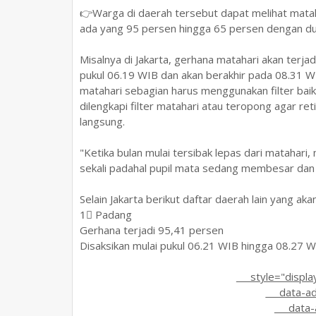
👉Warga di daerah tersebut dapat melihat mata
ada yang 95 persen hingga 65 persen dengan d
Misalnya di Jakarta, gerhana matahari akan terja
pukul 06.19 WIB dan akan berakhir pada 08.31 WI
matahari sebagian harus menggunakan filter bai
dilengkapi filter matahari atau teropong agar ret
langsung.
"Ketika bulan mulai tersibak lepas dari matahari
sekali padahal pupil mata sedang membesar dan 
Selain Jakarta berikut daftar daerah lain yang a
1⃣ Padang
Gerhana terjadi 95,41 persen
Disaksikan mulai pukul 06.21 WIB hingga 08.27 
style="display:b
data-ad-l
data-ad