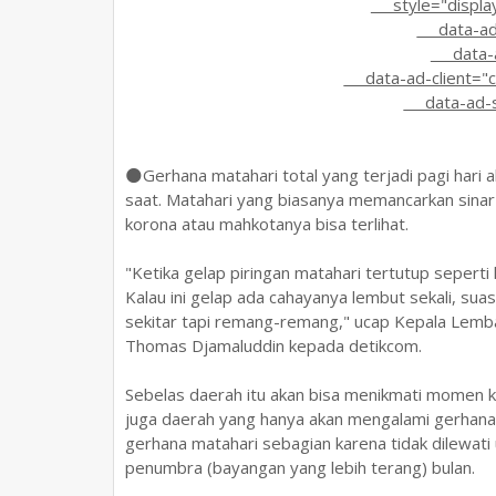
style="display:b
data-ad-l
data-ad
data-ad-client="
data-ad-s
🌑Gerhana matahari total yang terjadi pagi har
saat. Matahari yang biasanya memancarkan sinar
korona atau mahkotanya bisa terlihat.
"Ketika gelap piringan matahari tertutup seperti 
Kalau ini gelap ada cahayanya lembut sekali, suas
sekitar tapi remang-remang," ucap Kepala Lemb
Thomas Djamaluddin kepada detikcom.
Sebelas daerah itu akan bisa menikmati momen ke
juga daerah yang hanya akan mengalami gerhana 
gerhana matahari sebagian karena tidak dilewati 
penumbra (bayangan yang lebih terang) bulan.