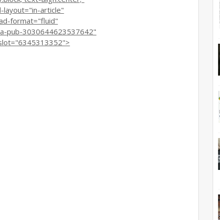
ayout="in-article"
-format="fluid"
ca-pub-3030644623537642"
lot="6345313352">