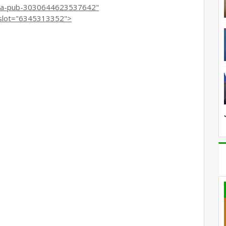
ca-pub-3030644623537642"
lot="6345313352">