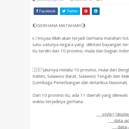
Facebook
Twitter
🌔GERHANA MATAHARI🌖
👉Insyaa Allah akan terjadi Gerhana matahari tot
satu-satunya negara yang dilintasi bayangan ter
itu terdiri dari 10 provinsi, mulai dari bagian Ind
🇮🇩"Jalurnya melalui 10 provinsi, mulai dari Beng
Kaltim, Sulawesi Barat, Sulawesi Tengah dan M
(Lembaga Penerbangan dan Antariksa Nasional).
Dari 10 provinsi itu, ada 11 daerah yang dilewat
waktu terjadinya gerhana:
style="display:b
data-ad-l
data-ad