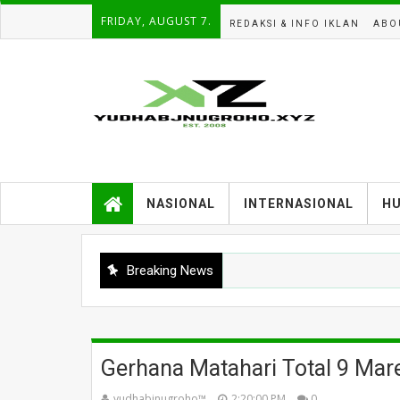
FRIDAY, AUGUST 7.
REDAKSI & INFO IKLAN
ABO
NASIONAL
INTERNASIONAL
H
Breaking News
Gerhana Matahari Total 9 Mare
yudhabjnugroho™️
2:20:00 PM
0