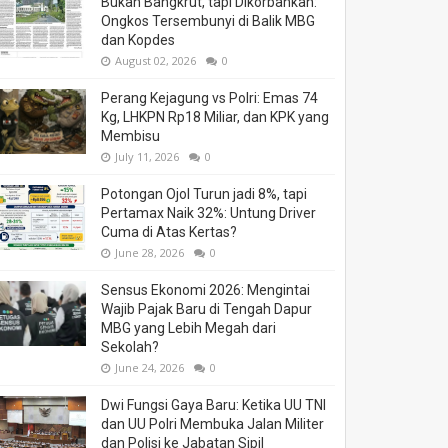
Bukan Bangkrut, tapi Dikorbankan:
Ongkos Tersembunyi di Balik MBG
dan Kopdes
August 02, 2026
0
Perang Kejagung vs Polri: Emas 74
Kg, LHKPN Rp18 Miliar, dan KPK yang
Membisu
July 11, 2026
0
Potongan Ojol Turun jadi 8%, tapi
Pertamax Naik 32%: Untung Driver
Cuma di Atas Kertas?
June 28, 2026
0
Sensus Ekonomi 2026: Mengintai
Wajib Pajak Baru di Tengah Dapur
MBG yang Lebih Megah dari
Sekolah?
June 24, 2026
0
Dwi Fungsi Gaya Baru: Ketika UU TNI
dan UU Polri Membuka Jalan Militer
dan Polisi ke Jabatan Sipil