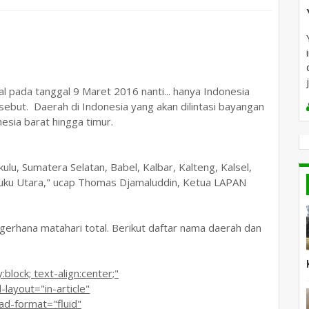
al pada tanggal 9 Maret 2016 nanti... hanya Indonesia
sebut. Daerah di Indonesia yang akan dilintasi bayangan
onesia barat hingga timur.
kulu, Sumatera Selatan, Babel, Kalbar, Kalteng, Kalsel,
aluku Utara," ucap Thomas Djamaluddin, Ketua LAPAN
i gerhana matahari total. Berikut daftar nama daerah dan
lock; text-align:center;"
ayout="in-article"
-format="fluid"