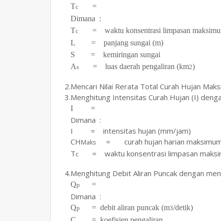
T
=
(2.8
c
Dimana :
T
= waktu konsentrasi limpasan maksimu
c
L = panjang sungai (m)
S = kemiringan sungai
A
= luas daerah pengaliran (km
)
s
2
2.Mencari Nilai Rerata Total Curah Hujan Mak
3.Menghitung Intensitas Curah Hujan (I) de
I =
Dimana :
I = intensitas hujan (mm/jam)
CH
= curah hujan harian maksimu
Maks
T
= waktu konsentrasi limpasan maksi
c
4.Menghitung Debit Aliran Puncak dengan me
Q
=
(2.1
p
Dimana :
Q
= debit aliran puncak (m
/detik)
p
3
C = koefisien pengaliran