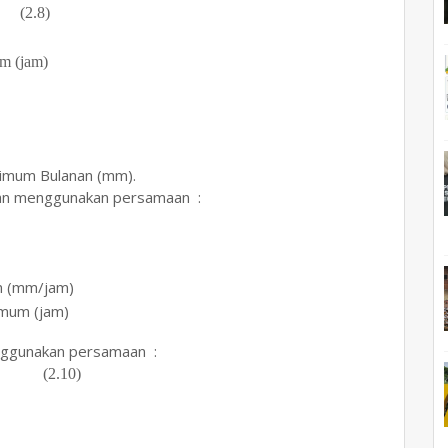
)
m (jam)
simum Bulanan (mm).
ngan menggunakan persamaan :
m (mm/jam)
mum (jam)
nggunakan persamaan :
0)