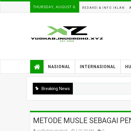
THURSDAY, AUGUST 6.
REDAKSI & INFO IKLAN
NASIONAL
INTERNASIONAL
H
Breaking News
METODE MUSLE SEBAGAI PE
yudhabjnugroho™️
1:01:00 AM
0