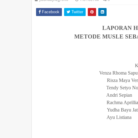
Facebook
Twitter
LAPORAN H
METODE MUSLE SEBA
K
Venza Rhoma
Risza Maya 
Tendy Setyo 
Andri Se
Rachma April
Yudha Bayu J
Ayu List