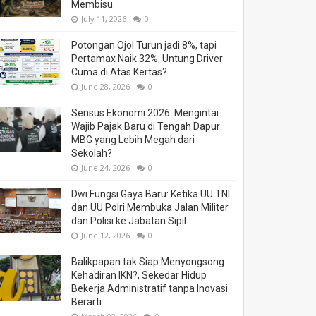
Membisu
July 11, 2026
0
Potongan Ojol Turun jadi 8%, tapi
Pertamax Naik 32%: Untung Driver
Cuma di Atas Kertas?
June 28, 2026
0
Sensus Ekonomi 2026: Mengintai
Wajib Pajak Baru di Tengah Dapur
MBG yang Lebih Megah dari
Sekolah?
June 24, 2026
0
Dwi Fungsi Gaya Baru: Ketika UU TNI
dan UU Polri Membuka Jalan Militer
dan Polisi ke Jabatan Sipil
June 12, 2026
0
Balikpapan tak Siap Menyongsong
Kehadiran IKN?, Sekedar Hidup
Bekerja Administratif tanpa Inovasi
Berarti