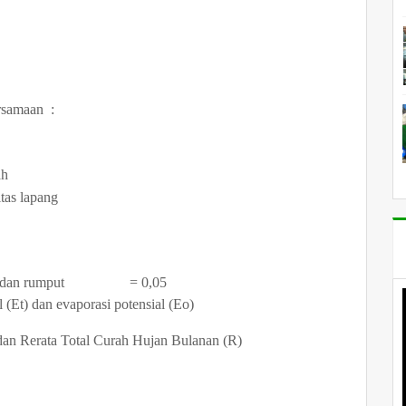
rsamaan :
ah
as lapang
dian dan rumput = 0,05
 (Et) dan evaporasi potensial (Eo)
dan Rerata Total Curah Hujan Bulanan (R)