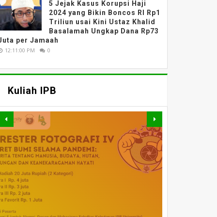
5 Jejak Kasus Korupsi Haji
2024 yang Bikin Boncos RI Rp1
Triliun usai Kini Ustaz Khalid
Basalamah Ungkap Dana Rp73
Juta per Jamaah
12:11:00 PM
0
Kuliah IPB
MATERI WEBINAR
DARING : FAHUTAN TALK
MATERI WEBINAR
MATERI WEBINAR
SERIES 5 : PELUANG DAN
MATERI KULIAH UMUM
DARING : PENGAJIAN
WEBINAR NASIONAL
DARING : EVALUASI