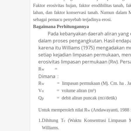
Faktor erosivitas hujan, faktor erodibilitas tanah, 
lahan, dan faktor konservasi tanah. Namun dalam 
sebagai pemacu penyebab terjadinya erosi.
Bagaimana Perhitungannya
Pada kebanyakan daerah aliran yang c
dalam proses pengangkutan. Hasil endap
karena itu Williams (1975) mengadakan m
setiap kejadian limpasan permukaan, meng
erosivitas limpasan permukaan (R
). Per
W
R
=
(2.
w
Dimana :
R
= limpasan permukaan (Mj. Cm. ha
. J
w
V
= volume aliran (m³)
o
Q
= debit aliran puncak (m
/detik)
p
3
Untuk memperoleh nilai R
(Andawayanti, 1988 : 
w
1.Dihitung T
(Waktu Konsentrasi Limpasan 
c
Williams.