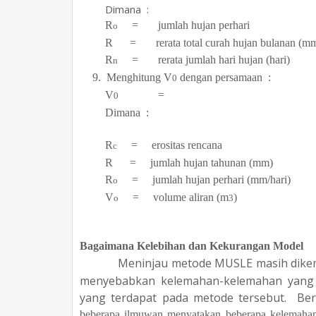
Dimana :
R
= jumlah hujan perhari
o
R = rerata total curah hujan bulanan (m
R
= rerata jumlah hari hujan (hari)
n
9. Menghitung V
dengan persamaan :
0
V
=
(2.
0
Dimana :
R
= erositas rencana
c
R = jumlah hujan tahunan (mm)
R
= jumlah hujan perhari (mm/hari)
o
V
= volume aliran (m
)
o
3
Bagaimana Kelebihan dan Kekurangan Model
Meninjau metode MUSLE masih dikem
menyebabkan kelemahan-kelemahan yang
yang terdapat pada metode tersebut. Be
beberapa ilmuwan menyatakan beberapa kelemaha