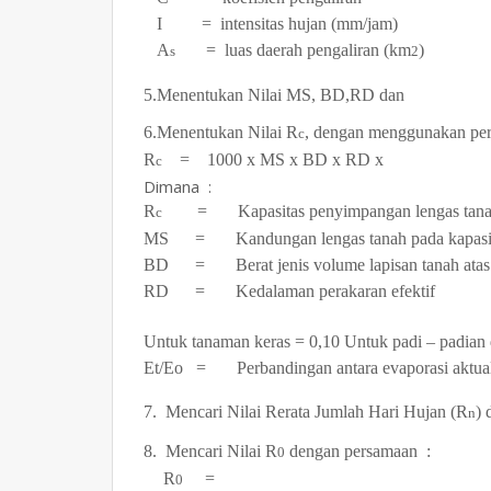
I = intensitas hujan (mm/jam)
A
= luas daerah pengaliran (km
)
s
2
5.Menentukan Nilai MS, BD,RD dan
6.Menentukan Nilai R
, dengan menggunakan pe
c
R
= 1000 x MS x BD x RD x
c
Dimana :
R
= Kapasitas penyimpangan lengas tan
c
MS = Kandungan lengas tanah pada kapasit
BD = Berat jenis volume lapisan tanah atas
RD = Kedalaman perakaran efektif
Untuk tanaman keras = 0,10
Untuk padi – pa
Et/Eo = Perbandingan antara evaporasi aktual
7. Mencari Nilai Rerata Jumlah Hari Hujan (R
) 
n
8. Mencari Nilai R
dengan persamaan :
0
R
=
0