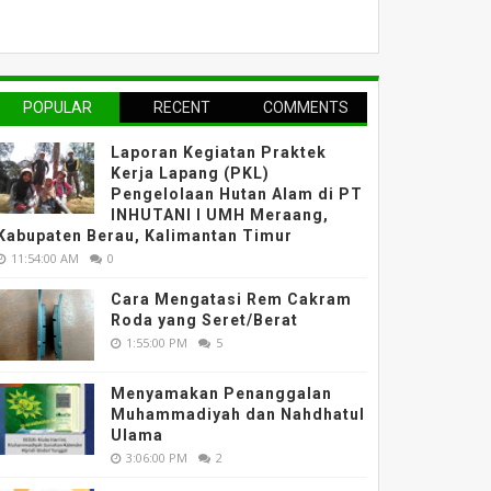
POPULAR
RECENT
COMMENTS
Laporan Kegiatan Praktek
Kerja Lapang (PKL)
Pengelolaan Hutan Alam di PT
INHUTANI I UMH Meraang,
Kabupaten Berau, Kalimantan Timur
11:54:00 AM
0
Cara Mengatasi Rem Cakram
Roda yang Seret/Berat
1:55:00 PM
5
Menyamakan Penanggalan
Muhammadiyah dan Nahdhatul
Ulama
3:06:00 PM
2