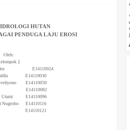
IDROLOGI HUTAN
GAI PENDUGA LAJU EROSI
Oleh:
elompok 2
 Saputra E14110024
Verdilla E14110030
Noveliyono E14110050
pian E14110082
lia Utami E14110096
ati Nugroho E14110116
iana E14110121