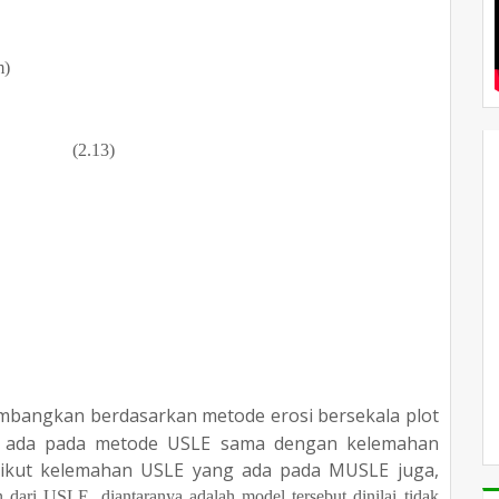
m)
13)
bangkan berdasarkan metode erosi bersekala plot
 ada pada metode USLE sama dengan kelemahan
rikut kelemahan USLE yang ada pada MUSLE juga,
n dari USLE,
diantaranya adalah model tersebut dinilai tidak